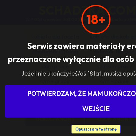
SCHADZKA.CO
18+
267 053 anonsów, 352 006 użytkowników, działa od 19
kobieta dla faceta
kobieta dla kobie
Serwis zawiera materiały e
zasponsoruj panią
sponsor dla pani
przeznaczone wyłącznie dla osób 
dam prace
szukam pracy
Jeżeli nie ukończyłeś/aś 18 lat, musisz opuś
s/m - grupy
s/m - panie
POTWIERDZAM, ŻE MAM UKOŃCZON
Pokaż tylko ogłoszenia z woj
WEJŚCIE
DODAJ ANONS
USUŃ ANONS
Opuszczam tę stronę