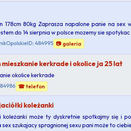
yn 178cm 80kg Zaprasza napalone panie na sex 
estem do 14 sierpnia w polsce mozemy sie spotykac
nik
Opolskie
ID: 484995
📷 galeria
ieszkanie kerkrade i okolice ja 25 lat
anie okolice kerkrade
484986
☎ telefon
aciółki koleżanki
i koleżanki może ty dyskretnie spotkajmy się i p
sex szukajacy spragnionej sexu pani może to ciebi