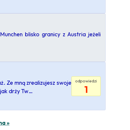
chen blisko granicy z Austria jeżeli
odpowiedzi
ż. Ze mną zrealizujesz swoje
1
 jak drży Tw…
na »