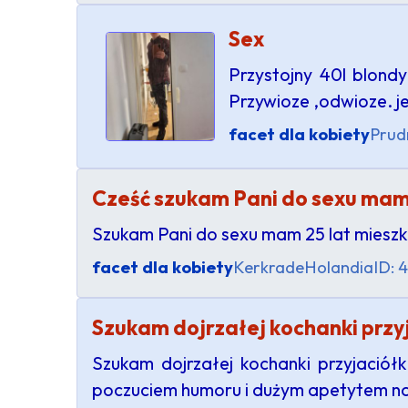
Sex
Przystojny 40l blond
Przywioze ,odwioze. j
facet dla kobiety
Prud
Cześć szukam Pani do sexu mam m
Szukam Pani do sexu mam 25 lat mieszk
facet dla kobiety
Kerkrade
Holandia
ID: 
Szukam dojrzałej kochanki przyj
Szukam dojrzałej kochanki przyjaciółk
poczuciem humoru i dużym apetytem na 