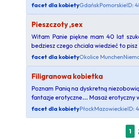
facet dla kobiety
Gdańsk
Pomorskie
ID: 
Pieszczoty ,sex
Witam Panie piękne mam 40 lat szuka
bedziesz czego chciala wiedzieć to pisz :
facet dla kobiety
Okolice Munchen
Niem
Filigranowa kobietka
Poznam Panią na dyskretną niezobowiązu
fantazje erotyczne... Masaż erotyczny w
facet dla kobiety
Płock
Mazowieckie
ID: 
1