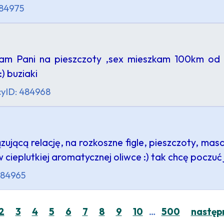
484975
m Pani na pieszczoty ,sex mieszkam 100km od Mun
) buziaki
cy
ID: 484968
jącą relację, na rozkoszne figle, pieszczoty, masa
 cieplutkiej aromatycznej oliwce :) tak chcę poczuć
484965
…
2
3
4
5
6
7
8
9
10
500
następ