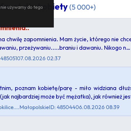
facet dla kobiety
(5 000+)
— nie używamy do tego
mnienia..
 na chwilę zapomnienia. Mam życie, którego nie chc
awaniu, przeżywaniu.....braniu i dawaniu. Nikogo n…
 485051
07.08.2026 02:37
tnim, poznam kobietę/parę - miło widziana dłużs
(jak najbardziej może być mężatka), jak również j
ilice....
Małopolskie
ID: 485044
06.08.2026 08:39