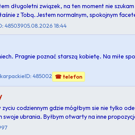
łem długoletni związek, na ten moment nie szuka
właśnie z Tobą. Jestem normalnym, spokojnym fac
D: 485039
05.08.2026 18:44
iech. Pragnie poznać starszą kobietę. Na miłe sp
karpackie
ID: 485002
☎ telefon
y
 zyciu codziennym gdzie mógłbym sie nie tylko ode
am swoje ubrania. Byłbym otwarty na inne propozyc
997