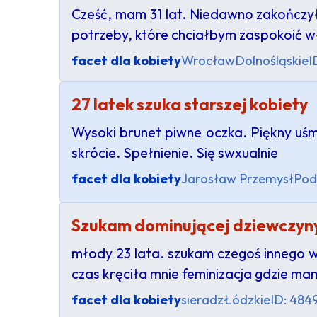
Cześć, mam 31 lat. Niedawno zakończy
potrzeby, które chciałbym zaspokoić 
facet dla kobiety
Wrocław
Dolnośląskie
I
27 latek szuka starszej kobiety
Wysoki brunet piwne oczka. Piękny uśm
skrócie. Spełnienie. Się swxualnie
facet dla kobiety
Jarosław Przemysł
Pod
Szukam dominującej dziewczyn
młody 23 lata. szukam czegoś innego w
czas kręciła mnie feminizacja gdzie m
facet dla kobiety
sieradz
Łódzkie
ID: 484