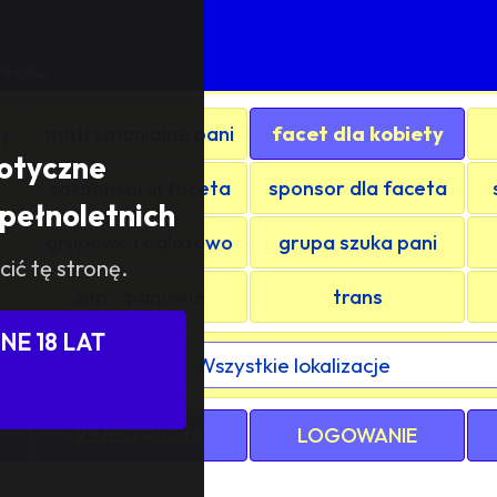
M
98 roku
ty
matrymonialne pani
facet dla kobiety
rotyczne
zasponsoruj faceta
sponsor dla faceta
pełnoletnich
grupowo i odlotowo
grupa szuka pani
cić tę stronę.
s/m - panowie
trans
E 18 LAT
ewództwa / kraju:
REJESTRACJA
LOGOWANIE