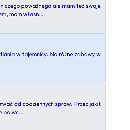
m niczego poważnego ale mam też swoje
etem, mam własn…
otlania w tajemnicy. Na różne zabawy w
rwać od codziennych spraw. Przez jakiś
je po wc…