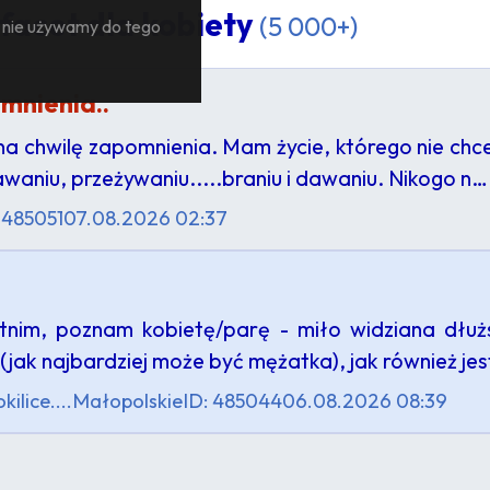
facet dla kobiety
(5 000+)
— nie używamy do tego
mnienia..
 na chwilę zapomnienia. Mam życie, którego nie chc
awaniu, przeżywaniu.....braniu i dawaniu. Nikogo n…
 485051
07.08.2026 02:37
tnim, poznam kobietę/parę - miło widziana dłużs
(jak najbardziej może być mężatka), jak również j
ilice....
Małopolskie
ID: 485044
06.08.2026 08:39