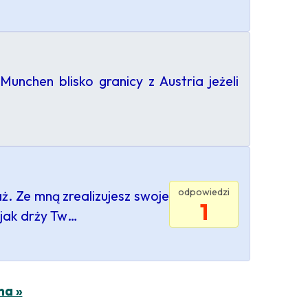
chen blisko granicy z Austria jeżeli
odpowiedzi
ż. Ze mną zrealizujesz swoje
1
 jak drży Tw…
na »