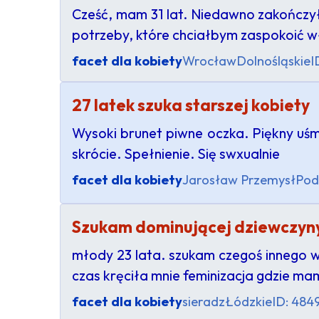
Cześć, mam 31 lat. Niedawno zakończy
potrzeby, które chciałbym zaspokoić 
facet dla kobiety
Wrocław
Dolnośląskie
I
27 latek szuka starszej kobiety
Wysoki brunet piwne oczka. Piękny uśm
skrócie. Spełnienie. Się swxualnie
facet dla kobiety
Jarosław Przemysł
Pod
Szukam dominującej dziewczyn
młody 23 lata. szukam czegoś innego w
czas kręciła mnie feminizacja gdzie m
facet dla kobiety
sieradz
Łódzkie
ID: 484