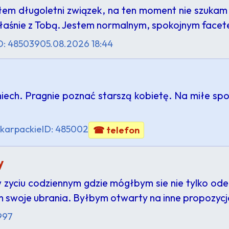
łem długoletni związek, na ten moment nie szuka
właśnie z Tobą. Jestem normalnym, spokojnym fac
D: 485039
05.08.2026 18:44
iech. Pragnie poznać starszą kobietę. Na miłe sp
karpackie
ID: 485002
☎ telefon
y
 zyciu codziennym gdzie mógłbym sie nie tylko ode
am swoje ubrania. Byłbym otwarty na inne propozyc
997