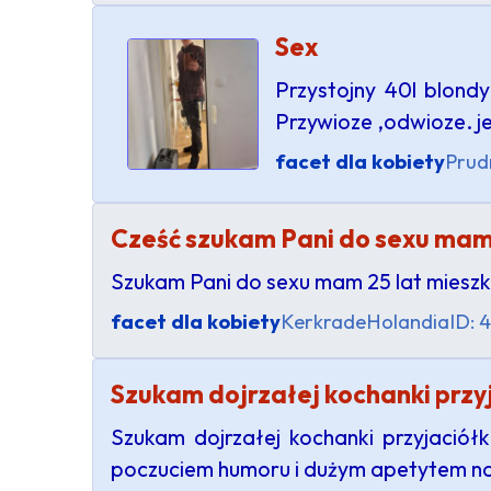
Sex
Przystojny 40l blond
Przywioze ,odwioze. j
facet dla kobiety
Prud
Cześć szukam Pani do sexu mam m
Szukam Pani do sexu mam 25 lat mieszk
facet dla kobiety
Kerkrade
Holandia
ID: 
Szukam dojrzałej kochanki przyj
Szukam dojrzałej kochanki przyjaciółk
poczuciem humoru i dużym apetytem na 