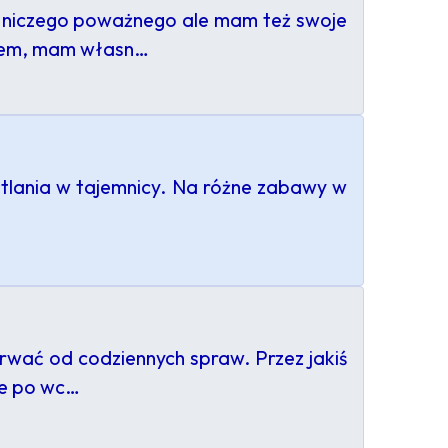
m niczego poważnego ale mam też swoje
etem, mam własn…
otlania w tajemnicy. Na różne zabawy w
rwać od codziennych spraw. Przez jakiś
je po wc…