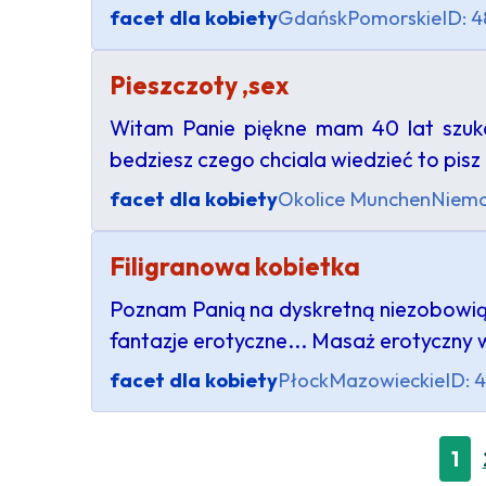
facet dla kobiety
Gdańsk
Pomorskie
ID: 
Pieszczoty ,sex
Witam Panie piękne mam 40 lat szuka
bedziesz czego chciala wiedzieć to pisz :
facet dla kobiety
Okolice Munchen
Niem
Filigranowa kobietka
Poznam Panią na dyskretną niezobowiązu
fantazje erotyczne... Masaż erotyczny w
facet dla kobiety
Płock
Mazowieckie
ID: 
1