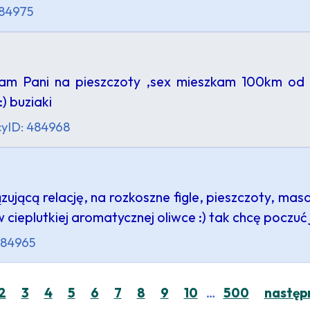
484975
m Pani na pieszczoty ,sex mieszkam 100km od Mun
) buziaki
cy
ID: 484968
jącą relację, na rozkoszne figle, pieszczoty, masa
 cieplutkiej aromatycznej oliwce :) tak chcę poczuć
484965
…
2
3
4
5
6
7
8
9
10
500
następ