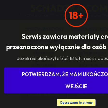
SCHADZKA.COM
18+
267 054 anonsów, 352 017 użytkowników, działa od 199
kobieta dla faceta
kobieta dla kobie
Serwis zawiera materiały e
zasponsoruj panią
sponsor dla pani
przeznaczone wyłącznie dla osób 
dam prace
szukam pracy
Jeżeli nie ukończyłeś/aś 18 lat, musisz opuś
s/m - grupy
s/m - panie
POTWIERDZAM, ŻE MAM UKOŃCZON
Pokaż tylko ogłoszenia z woj
WEJŚCIE
DODAJ ANONS
USUŃ ANONS
Opuszczam tę stronę