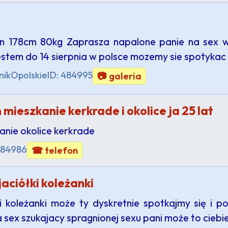
yn 178cm 80kg Zaprasza napalone panie na sex 
estem do 14 sierpnia w polsce mozemy sie spotykac
nik
Opolskie
ID: 484995
📷 galeria
ieszkanie kerkrade i okolice ja 25 lat
anie okolice kerkrade
484986
☎ telefon
aciółki koleżanki
i koleżanki może ty dyskretnie spotkajmy się i p
sex szukajacy spragnionej sexu pani może to ciebi