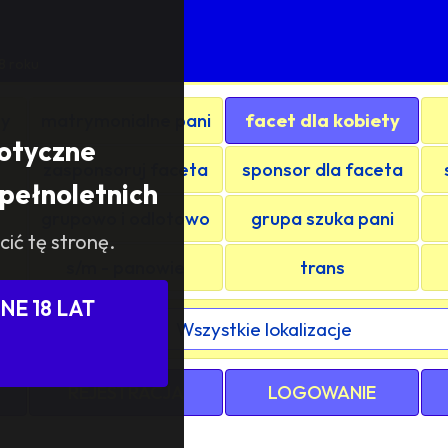
8 roku
ty
matrymonialne pani
facet dla kobiety
rotyczne
zasponsoruj faceta
sponsor dla faceta
pełnoletnich
grupowo i odlotowo
grupa szuka pani
cić tę stronę.
s/m - panowie
trans
E 18 LAT
ewództwa / kraju:
REJESTRACJA
LOGOWANIE