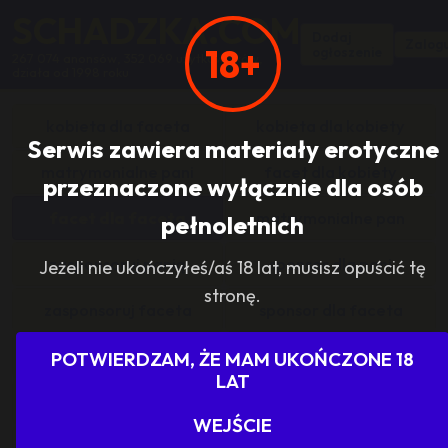
SCHADZKA.COM
Dodaj
Zalogu
18+
ogłoszenie
267 074 anonsów, 352 069 użytkowników,
działa od 1998 roku
kobieta dla faceta
kobieta dla kobiety
Serwis zawiera materiały erotyczne
matrymonialne pani
facet dla kobiety
przeznaczone wyłącznie dla osób
facet dla faceta
matrymonialne pan
pełnoletnich
zasponsoruj panią
sponsor dla pani
Jeżeli nie ukończyłeś/aś 18 lat, musisz opuścić tę
stronę.
zasponsoruj faceta
sponsor dla faceta
sponsoring grupy
agencje towarzyskie
POTWIERDZAM, ŻE MAM UKOŃCZONE 18
LAT
dam prace
szukam pracy
WEJŚCIE
grupowo i odlotowo
grupa szuka pani