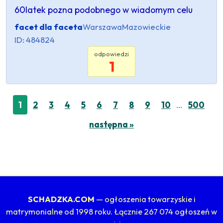
60latek pozna podobnego w wiadomym celu
facet dla faceta
Warszawa
Mazowieckie
ID: 484824
odpowiedzi
1
…
1
2
3
4
5
6
7
8
9
10
500
następna »
SCHADZKA.COM
— ogłoszenia towarzyskie i
matrymonialne od 1998 roku. Łącznie 267 074 ogłoszeń w