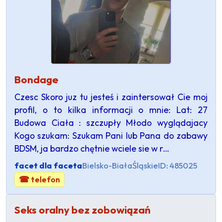
Bondage
Czesc Skoro juz tu jesteś i zaintersował Cie moj
profil, o to kilka informacji o mnie: Lat: 27
Budowa Ciała : szczupły Młodo wyglądajacy
Kogo szukam: Szukam Pani lub Pana do zabawy
BDSM, ja bardzo chętnie wciele sie w r…
facet dla faceta
Bielsko-Biała
Śląskie
ID: 485025
☎ telefon
Seks oralny bez zobowiązań