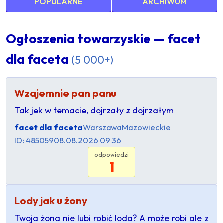
POPULARNE
ARCHIWUM
Ogłoszenia towarzyskie — facet
dla faceta
(5 000+)
Wzajemnie pan panu
Tak jek w temacie, dojrzały z dojrzałym
facet dla faceta
Warszawa
Mazowieckie
ID: 485059
08.08.2026 09:36
odpowiedzi
1
Lody jak u żony
Twoja żona nie lubi robić loda? A może robi ale z