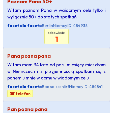
Poznam Pana 50+
Witam poznam Pana w waidomym celu tylko i
wyłącznie 50+ do stałych spotkań
facet dla faceta
Berlin
Niemcy
ID: 484938
odpowiedzi
1
Pana pozna pana
Witam mam 34 lata od paru miesięcy mieszkam
w Niemczech i z przyjemnością spotkam się z
panem u mnie w domu w wiadomym celu
facet dla faceta
Bad salzschlirf
Niemcy
ID: 484841
☎ telefon
Pan pozna pana