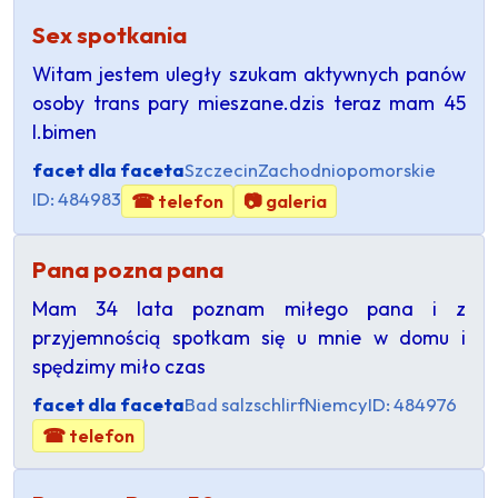
Sex spotkania
Witam jestem uległy szukam aktywnych panów
osoby trans pary mieszane.dzis teraz mam 45
l.bimen
facet dla faceta
Szczecin
Zachodniopomorskie
ID: 484983
☎ telefon
📷 galeria
Pana pozna pana
Mam 34 lata poznam miłego pana i z
przyjemnością spotkam się u mnie w domu i
spędzimy miło czas
facet dla faceta
Bad salzschlirf
Niemcy
ID: 484976
☎ telefon