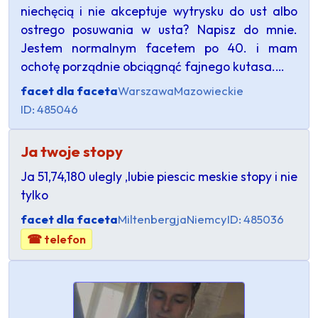
niechęcią i nie akceptuje wytrysku do ust albo
ostrego posuwania w usta? Napisz do mnie.
Jestem normalnym facetem po 40. i mam
ochotę porządnie obciągnąć fajnego kutasa.…
facet dla faceta
Warszawa
Mazowieckie
ID: 485046
Ja twoje stopy
Ja 51,74,180 ulegly ,lubie piescic meskie stopy i nie
tylko
facet dla faceta
Miltenbergja
Niemcy
ID: 485036
☎ telefon