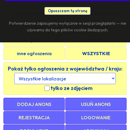
Opuszczam tę stronę
pan szuka grupy
znajomość sieciowa
Potwierdzenie zapisujemy wyłącznie w sesji przeglądarki — nie
s/m - grupy
s/m - panie
używamy do tego plików cookie śledzących.
s/m - panowie
trans
inne ogłoszenia
WSZYSTKIE
Pokaż tylko ogłoszenia z województwa / kraju:
tylko ze zdjęciem
DODAJ ANONS
USUŃ ANONS
REJESTRACJA
LOGOWANIE