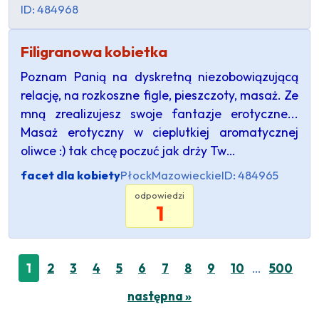
ID: 484968
Filigranowa kobietka
Poznam Panią na dyskretną niezobowiązującą
relację, na rozkoszne figle, pieszczoty, masaż. Ze
mną zrealizujesz swoje fantazje erotyczne...
Masaż erotyczny w cieplutkiej aromatycznej
oliwce :) tak chcę poczuć jak drży Tw…
facet dla kobiety
Płock
Mazowieckie
ID: 484965
odpowiedzi
1
…
1
2
3
4
5
6
7
8
9
10
500
następna »