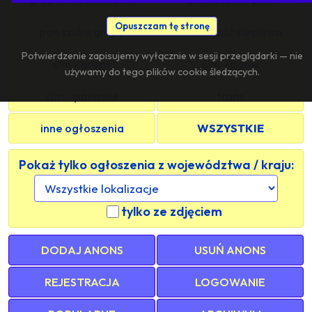
Opuszczam tę stronę
pan szuka grupy
znajomość sieciowa
Potwierdzenie zapisujemy wyłącznie w sesji przeglądarki — nie
s/m - grupy
s/m - panie
używamy do tego plików cookie śledzących.
s/m - panowie
trans
inne ogłoszenia
WSZYSTKIE
Pokaż tylko ogłoszenia z województwa / kraju:
tylko ze zdjęciem
DODAJ ANONS
USUŃ ANONS
REJESTRACJA
LOGOWANIE