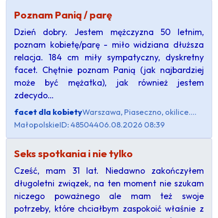
Poznam Panią / parę
Dzień dobry. Jestem mężczyzna 50 letnim,
poznam kobietę/parę - miło widziana dłuższa
relacja. 184 cm miły sympatyczny, dyskretny
facet. Chętnie poznam Panią (jak najbardziej
może być mężatka), jak również jestem
zdecydo…
facet dla kobiety
Warszawa, Piaseczno, okilice....
Małopolskie
ID: 485044
06.08.2026 08:39
Seks spotkania i nie tylko
Cześć, mam 31 lat. Niedawno zakończyłem
długoletni związek, na ten moment nie szukam
niczego poważnego ale mam też swoje
potrzeby, które chciałbym zaspokoić właśnie z