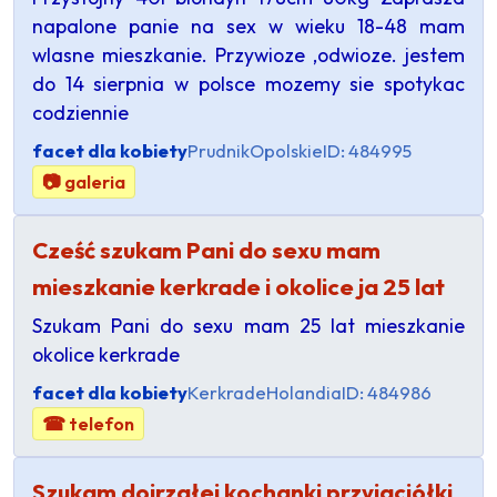
napalone panie na sex w wieku 18-48 mam
wlasne mieszkanie. Przywioze ,odwioze. jestem
do 14 sierpnia w polsce mozemy sie spotykac
codziennie
facet dla kobiety
Prudnik
Opolskie
ID: 484995
📷 galeria
Cześć szukam Pani do sexu mam
mieszkanie kerkrade i okolice ja 25 lat
Szukam Pani do sexu mam 25 lat mieszkanie
okolice kerkrade
facet dla kobiety
Kerkrade
Holandia
ID: 484986
☎ telefon
Szukam dojrzałej kochanki przyjaciółki