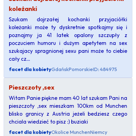
koleżanki
Szukam dojrzałej kochanki przyjaciółki
koleżanki może ty dyskretnie spotkajmy się i
poznajmy ja 41 latek opalony szczupły z
poczuciem humoru i dużym apetytem na sex
szukajacy spragnionej sexu pani może to ciebie
cały cz…
facet dla kobiety
Gdańsk
Pomorskie
ID: 484975
Pieszczoty ,sex
Witam Panie piękne mam 40 lat szukam Pani na
pieszczoty ,sex mieszkam 100km od Munchen
blisko granicy z Austria jeżeli bedziesz czego
chciala wiedzieć to pisz :) buziaki
facet dla kobiety
Okolice Munchen
Niemcy