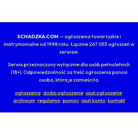
SCHADZKA.COM
— ogłoszenia towarzyskie i
matrymonialne od 1998 roku. Łącznie 267 053 ogłoszeń w
serwisie.
Serwis przeznaczony wyłącznie dla osób pełnoletnich
(18+). Odpowiedzialność za treść ogłoszenia ponosi
osoba, która je zamieściła.
ogłoszenia
·
dodaj ogłoszenie
·
usuń ogłoszenie
·
archiwum
·
regulamin
·
pomoc
·
usuń konto
·
kontakt