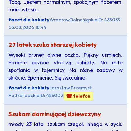
Tobą. Jestem normalnym, spokojnym facetem,
mam własn…
facet dla kobiety
Wrocław
Dolnośląskie
ID: 485039
05.08.2026 18:44
27 latek szuka starszej kobiety
Wysoki brunet piwne oczka. Piękny uśmiech.
Pragnie poznać starszą kobietę. Na miłe
spotlania w tajemnicy. Na różne zabawy w
skrócie. Spełnienie. Się swxualnie
facet dla kobiety
Jarosław Przemysł
Podkarpackie
ID: 485002
☎ telefon
Szukam dominującej dziewczyny
młody 23 lata. szukam czegoś innego w zyciu