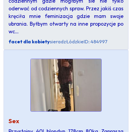
codziennym gdzie mógłbym sie nie tylko
oderwać od codziennych spraw. Przez jakiś czas
kręciła mnie feminizacja gdzie mam swoje
ubrania. Byłbym otwarty na inne propozycje po
wc…
facet dla kobiety
sieradz
Łódzkie
ID: 484997
Sex
Przystojny 40l blondyn 178cm 80kg Zaprasza