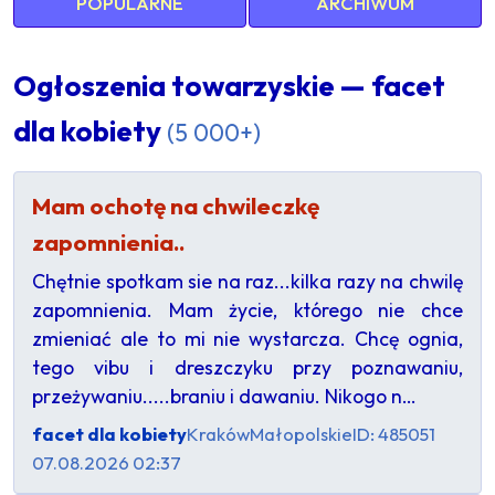
POPULARNE
ARCHIWUM
Ogłoszenia towarzyskie — facet
dla kobiety
(5 000+)
Mam ochotę na chwileczkę
zapomnienia..
Chętnie spotkam sie na raz...kilka razy na chwilę
zapomnienia. Mam życie, którego nie chce
zmieniać ale to mi nie wystarcza. Chcę ognia,
tego vibu i dreszczyku przy poznawaniu,
przeżywaniu.....braniu i dawaniu. Nikogo n…
facet dla kobiety
Kraków
Małopolskie
ID: 485051
07.08.2026 02:37