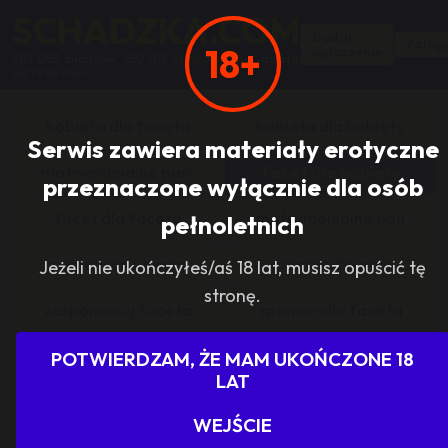
SCHADZKA.COM
Dodaj
Zalogu
18+
ogłoszenie
267 053 anonsów, 352 012 użytkowników, działa
od 1998 roku
kobieta dla faceta
kobieta dla kobiety
Serwis zawiera materiały erotyczne
matrymonialne pani
facet dla kobiety
przeznaczone wyłącznie dla osób
facet dla faceta
matrymonialne pan
pełnoletnich
zasponsoruj panią
sponsor dla pani
Jeżeli nie ukończyłeś/aś 18 lat, musisz opuścić tę
stronę.
zasponsoruj faceta
sponsor dla faceta
sponsoring grupy
agencje towarzyskie
POTWIERDZAM, ŻE MAM UKOŃCZONE 18
LAT
dam prace
szukam pracy
WEJŚCIE
grupowo i odlotowo
grupa szuka pani