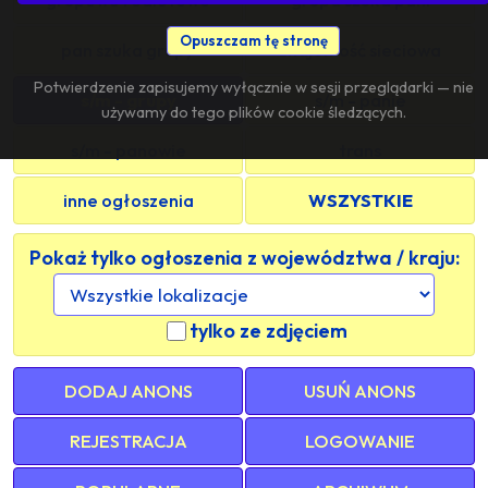
Opuszczam tę stronę
pan szuka grupy
znajomość sieciowa
Potwierdzenie zapisujemy wyłącznie w sesji przeglądarki — nie
s/m - grupy
s/m - panie
używamy do tego plików cookie śledzących.
s/m - panowie
trans
inne ogłoszenia
WSZYSTKIE
Pokaż tylko ogłoszenia z województwa / kraju:
tylko ze zdjęciem
DODAJ ANONS
USUŃ ANONS
REJESTRACJA
LOGOWANIE