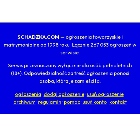
SCHADZKA.COM
— ogłoszenia towarzyskie i
matrymonialne od 1998 roku. Łącznie 267 053 ogłoszeń w
serwisie.
Serwis przeznaczony wyłącznie dla osób pełnoletnich
(18+). Odpowiedzialność za treść ogłoszenia ponosi
osoba, która je zamieściła.
ogłoszenia
·
dodaj ogłoszenie
·
usuń ogłoszenie
·
archiwum
·
regulamin
·
pomoc
·
usuń konto
·
kontakt