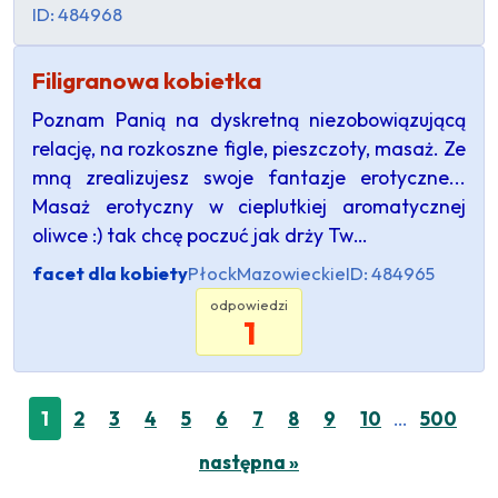
ID: 484968
Filigranowa kobietka
Poznam Panią na dyskretną niezobowiązującą
relację, na rozkoszne figle, pieszczoty, masaż. Ze
mną zrealizujesz swoje fantazje erotyczne...
Masaż erotyczny w cieplutkiej aromatycznej
oliwce :) tak chcę poczuć jak drży Tw…
facet dla kobiety
Płock
Mazowieckie
ID: 484965
odpowiedzi
1
…
1
2
3
4
5
6
7
8
9
10
500
następna »