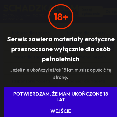
SCHADZKA.COM
Dodaj
Zalogu
18+
ogłoszenie
267 053 anonsów, 352 012 użytkowników, działa
od 1998 roku
kobieta dla faceta
kobieta dla kobiety
Serwis zawiera materiały erotyczne
matrymonialne pani
facet dla kobiety
przeznaczone wyłącznie dla osób
facet dla faceta
matrymonialne pan
pełnoletnich
zasponsoruj panią
sponsor dla pani
Jeżeli nie ukończyłeś/aś 18 lat, musisz opuścić tę
stronę.
zasponsoruj faceta
sponsor dla faceta
sponsoring grupy
agencje towarzyskie
POTWIERDZAM, ŻE MAM UKOŃCZONE 18
LAT
dam prace
szukam pracy
WEJŚCIE
grupowo i odlotowo
grupa szuka pani