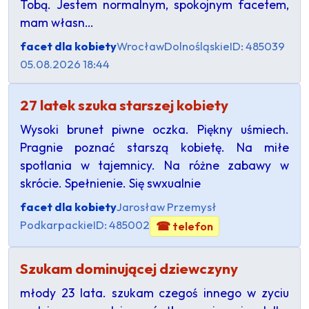
Tobą. Jestem normalnym, spokojnym facetem,
mam własn…
facet dla kobiety
Wrocław
Dolnośląskie
ID: 485039
05.08.2026 18:44
27 latek szuka starszej kobiety
Wysoki brunet piwne oczka. Piękny uśmiech.
Pragnie poznać starszą kobietę. Na miłe
spotlania w tajemnicy. Na różne zabawy w
skrócie. Spełnienie. Się swxualnie
facet dla kobiety
Jarosław Przemysł
Podkarpackie
ID: 485002
☎ telefon
Szukam dominującej dziewczyny
młody 23 lata. szukam czegoś innego w zyciu