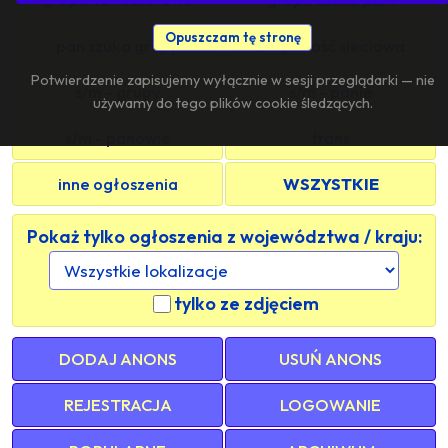
Opuszczam tę stronę
pan szuka grupy
znajomość sieciowa
Potwierdzenie zapisujemy wyłącznie w sesji przeglądarki — nie
s/m - grupy
s/m - panie
używamy do tego plików cookie śledzących.
s/m - panowie
trans
inne ogłoszenia
WSZYSTKIE
Pokaż tylko ogłoszenia z województwa / kraju:
tylko ze zdjęciem
DODAJ ANONS
USUŃ ANONS
REJESTRACJA
LOGOWANIE