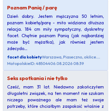
Poznam Panią / parę
Dzień dobry. Jestem mężczyzna 50 letnim,
poznam kobietę/parę - miło widziana dłuższa
relacja. 184 cm miły sympatyczny, dyskretny
facet. Chętnie poznam Panią (jak najbardziej
może być mężatka), jak również jestem
zdecydo…
facet dla kobiety
Warszawa, Piaseczno, okilice....
Małopolskie
ID: 485044
06.08.2026 08:39
Seks spotkania i nie tylko
Cześć, mam 31 lat. Niedawno zakończyłem
długoletni związek, na ten moment nie szukam
niczego poważnego ale mam też swoje
potrzeby, które chciałbym zaspokoić właśnie z