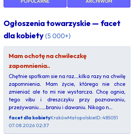
POPULARNE
ARCHIWUM
Ogłoszenia towarzyskie — facet
dla kobiety
(5 000+)
Mam ochotę na chwileczkę
zapomnienia..
Chętnie spotkam sie na raz...kilka razy na chwilę
zapomnienia. Mam życie, którego nie chce
zmieniać ale to mi nie wystarcza. Chcę ognia,
tego vibu i dreszczyku przy poznawaniu,
przeżywaniu.....braniu i dawaniu. Nikogo n…
facet dla kobiety
Kraków
Małopolskie
ID: 485051
07.08.2026 02:37