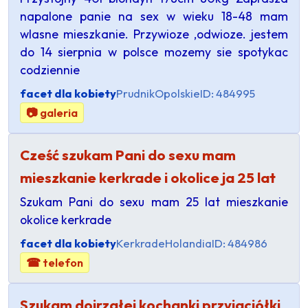
napalone panie na sex w wieku 18-48 mam
wlasne mieszkanie. Przywioze ,odwioze. jestem
do 14 sierpnia w polsce mozemy sie spotykac
codziennie
facet dla kobiety
Prudnik
Opolskie
ID: 484995
📷 galeria
Cześć szukam Pani do sexu mam
mieszkanie kerkrade i okolice ja 25 lat
Szukam Pani do sexu mam 25 lat mieszkanie
okolice kerkrade
facet dla kobiety
Kerkrade
Holandia
ID: 484986
☎ telefon
Szukam dojrzałej kochanki przyjaciółki