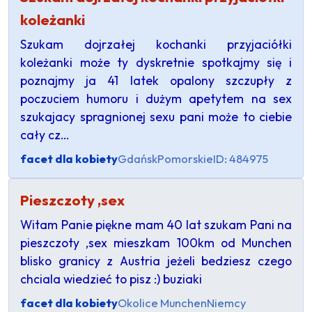
koleżanki
Szukam dojrzałej kochanki przyjaciółki
koleżanki może ty dyskretnie spotkajmy się i
poznajmy ja 41 latek opalony szczupły z
poczuciem humoru i dużym apetytem na sex
szukajacy spragnionej sexu pani może to ciebie
cały cz…
facet dla kobiety
Gdańsk
Pomorskie
ID: 484975
Pieszczoty ,sex
Witam Panie piękne mam 40 lat szukam Pani na
pieszczoty ,sex mieszkam 100km od Munchen
blisko granicy z Austria jeżeli bedziesz czego
chciala wiedzieć to pisz :) buziaki
facet dla kobiety
Okolice Munchen
Niemcy