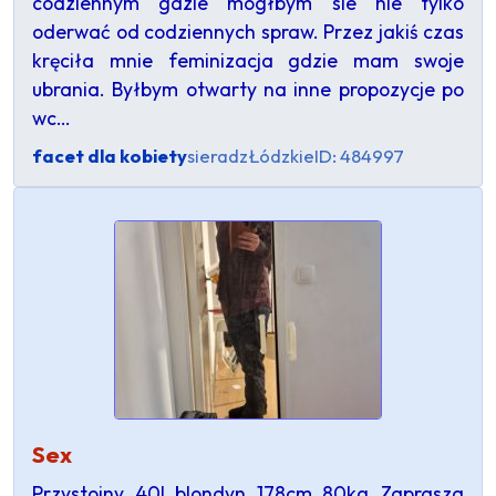
codziennym gdzie mógłbym sie nie tylko
oderwać od codziennych spraw. Przez jakiś czas
kręciła mnie feminizacja gdzie mam swoje
ubrania. Byłbym otwarty na inne propozycje po
wc…
facet dla kobiety
sieradz
Łódzkie
ID: 484997
Sex
Przystojny 40l blondyn 178cm 80kg Zaprasza