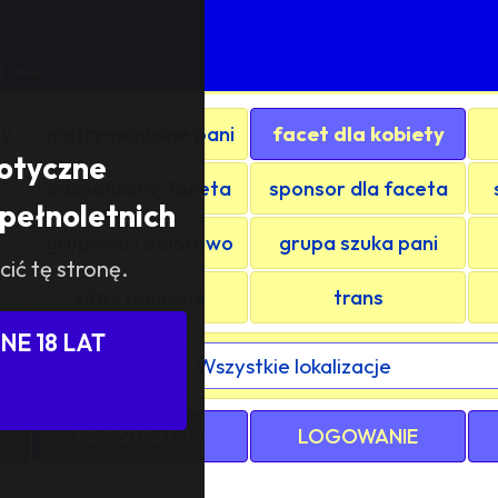
8 roku
ty
matrymonialne pani
facet dla kobiety
rotyczne
zasponsoruj faceta
sponsor dla faceta
pełnoletnich
grupowo i odlotowo
grupa szuka pani
cić tę stronę.
s/m - panowie
trans
E 18 LAT
ewództwa / kraju:
REJESTRACJA
LOGOWANIE