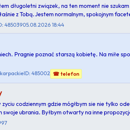
łem długoletni związek, na ten moment nie szuka
właśnie z Tobą. Jestem normalnym, spokojnym fac
D: 485039
05.08.2026 18:44
iech. Pragnie poznać starszą kobietę. Na miłe sp
karpackie
ID: 485002
☎ telefon
y
 zyciu codziennym gdzie mógłbym sie nie tylko ode
am swoje ubrania. Byłbym otwarty na inne propozyc
997