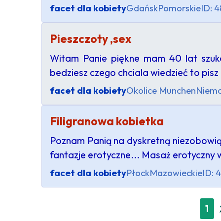
facet dla kobiety
Gdańsk
Pomorskie
ID: 
Pieszczoty ,sex
Witam Panie piękne mam 40 lat szuka
bedziesz czego chciala wiedzieć to pisz :
facet dla kobiety
Okolice Munchen
Niem
Filigranowa kobietka
Poznam Panią na dyskretną niezobowiązu
fantazje erotyczne... Masaż erotyczny w
facet dla kobiety
Płock
Mazowieckie
ID: 
1