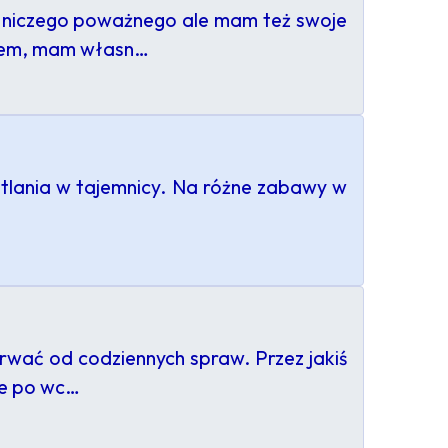
m niczego poważnego ale mam też swoje
etem, mam własn…
otlania w tajemnicy. Na różne zabawy w
rwać od codziennych spraw. Przez jakiś
je po wc…