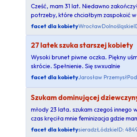
Cześć, mam 31 lat. Niedawno zakończy
potrzeby, które chciałbym zaspokoić 
facet dla kobiety
Wrocław
Dolnośląskie
I
27 latek szuka starszej kobiety
Wysoki brunet piwne oczka. Piękny uśm
skrócie. Spełnienie. Się swxualnie
facet dla kobiety
Jarosław Przemysł
Pod
Szukam dominującej dziewczyn
młody 23 lata. szukam czegoś innego w
czas kręciła mnie feminizacja gdzie m
facet dla kobiety
sieradz
Łódzkie
ID: 484