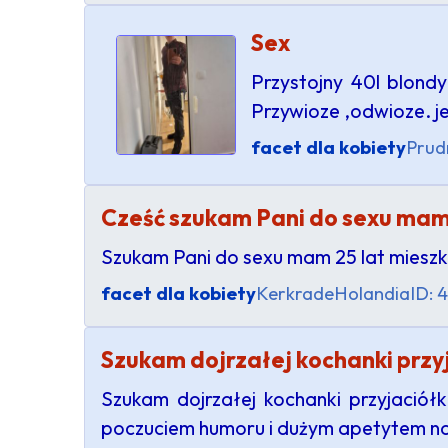
Sex
Przystojny 40l blond
Przywioze ,odwioze. j
facet dla kobiety
Prud
Cześć szukam Pani do sexu mam m
Szukam Pani do sexu mam 25 lat mieszk
facet dla kobiety
Kerkrade
Holandia
ID: 
Szukam dojrzałej kochanki przyj
Szukam dojrzałej kochanki przyjaciółk
poczuciem humoru i dużym apetytem na 