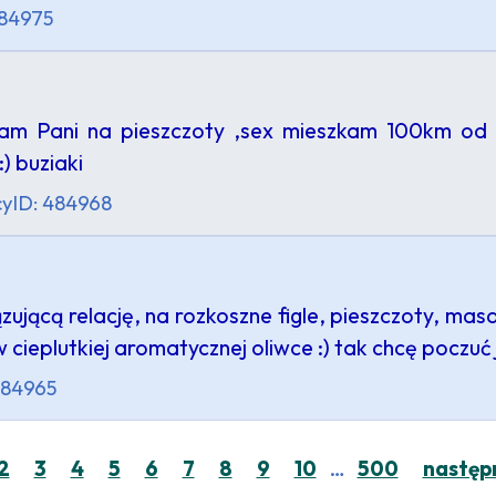
484975
m Pani na pieszczoty ,sex mieszkam 100km od Mun
) buziaki
cy
ID: 484968
jącą relację, na rozkoszne figle, pieszczoty, masa
 cieplutkiej aromatycznej oliwce :) tak chcę poczuć
484965
…
2
3
4
5
6
7
8
9
10
500
następ