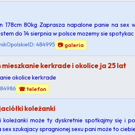
yn 178cm 80kg Zaprasza napalone panie na sex 
estem do 14 sierpnia w polsce mozemy sie spotykac
nik
Opolskie
ID: 484995
📷 galeria
ieszkanie kerkrade i okolice ja 25 lat
anie okolice kerkrade
484986
☎ telefon
aciółki koleżanki
i koleżanki może ty dyskretnie spotkajmy się i p
sex szukajacy spragnionej sexu pani może to ciebi