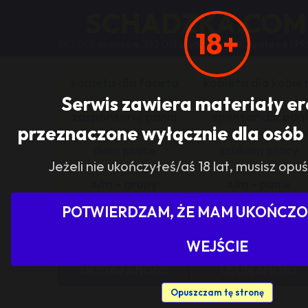
SCHADZKA.COM
18+
267 053 anonsów, 352 012 użytkowników, działa od 199
kobieta dla faceta
kobieta dla kobie
Serwis zawiera materiały e
zasponsoruj panią
sponsor dla pani
przeznaczone wyłącznie dla osób 
dam prace
szukam pracy
Jeżeli nie ukończyłeś/aś 18 lat, musisz opuś
s/m - grupy
s/m - panie
POTWIERDZAM, ŻE MAM UKOŃCZON
Pokaż tylko ogłoszenia z woj
WEJŚCIE
DODAJ ANONS
USUŃ ANONS
Opuszczam tę stronę