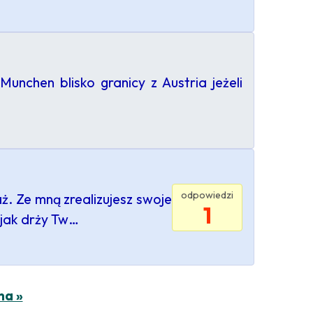
chen blisko granicy z Austria jeżeli
odpowiedzi
ż. Ze mną zrealizujesz swoje
1
 jak drży Tw…
na »