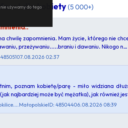
facet dla kobiety
(5 000+)
— nie używamy do tego
mnienia..
 na chwilę zapomnienia. Mam życie, którego nie chc
awaniu, przeżywaniu.....braniu i dawaniu. Nikogo n…
 485051
07.08.2026 02:37
tnim, poznam kobietę/parę - miło widziana dłużs
(jak najbardziej może być mężatka), jak również j
ilice....
Małopolskie
ID: 485044
06.08.2026 08:39