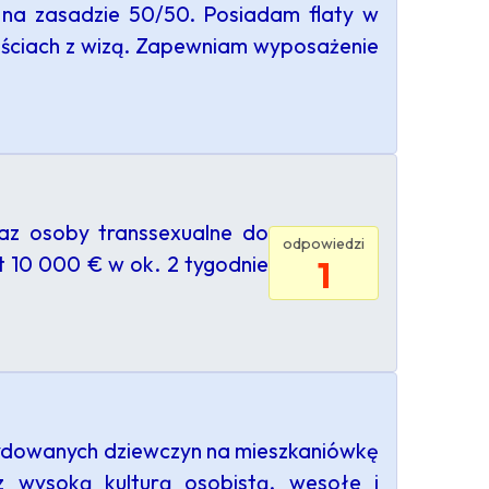
 na zasadzie 50/50. Posiadam flaty w
nościach z wizą. Zapewniam wyposażenie
raz osoby transsexualne do
odpowiedzi
et 10 000 € w ok. 2 tygodnie
1
cydowanych dziewczyn na mieszkaniówkę
 wysoką kulturą osobistą, wesołe i