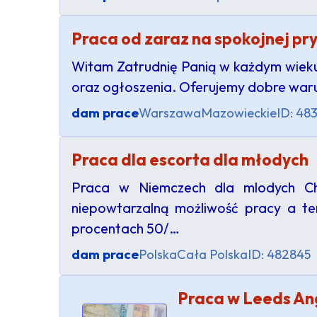
Praca od zaraz na spokojnej p
Witam Zatrudnię Panią w każdym wieku
oraz ogłoszenia. Oferujemy dobre waru
dam prace
Warszawa
Mazowieckie
ID: 48
Praca dla escorta dla młodych
Praca w Niemczech dla mlodych Ch
niepowtarzalną możliwość pracy a te
procentach 50/…
dam prace
Polska
Cała Polska
ID: 482845
Praca w Leeds An