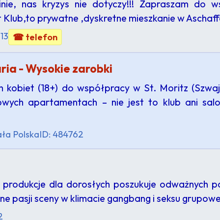
inie, nas kryzys nie dotyczy!!! Zapraszam do w
st Klub,to prywatne ,dyskretne mieszkanie w Aschaf
13
☎ telefon
ria - Wysokie zarobki
ch kobiet (18+) do współpracy w St. Moritz (Szwa
wych apartamentach – nie jest to klub ani sal
ła Polska
ID: 484762
e produkcje dla dorosłych poszukuje odważnych 
ne pasji sceny w klimacie gangbang i seksu grupo
2