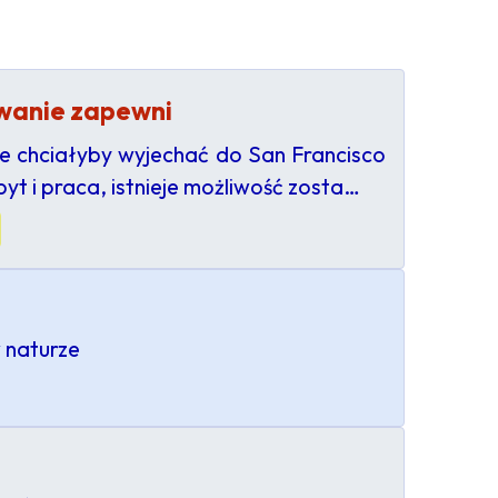
owanie zapewni
re chciałyby wyjechać do San Francisco
byt i praca, istnieje możliwość zosta…
w naturze