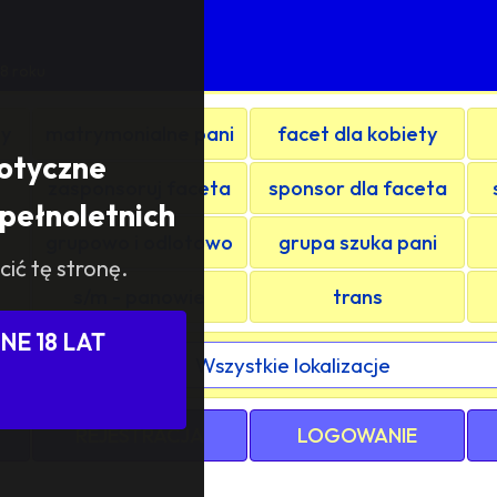
8 roku
ty
matrymonialne pani
facet dla kobiety
rotyczne
zasponsoruj faceta
sponsor dla faceta
pełnoletnich
grupowo i odlotowo
grupa szuka pani
cić tę stronę.
s/m - panowie
trans
E 18 LAT
ewództwa / kraju:
REJESTRACJA
LOGOWANIE