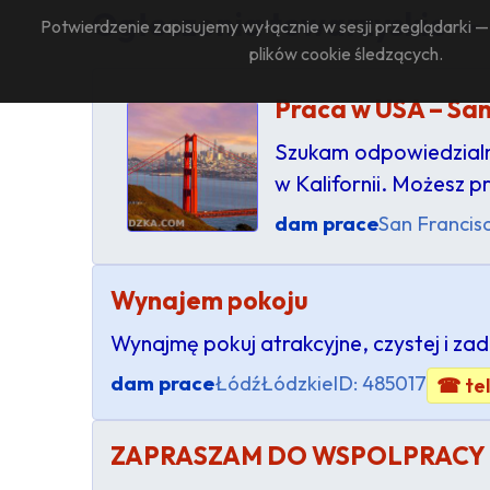
Ogłoszenia towarzyskie 
Potwierdzenie zapisujemy wyłącznie w sesji przeglądarki 
plików cookie śledzących.
Praca w USA – San
Szukam odpowiedzialny
w Kalifornii. Możesz p
dam prace
San Francis
Wynajem pokoju
Wynajmę pokuj atrakcyjne, czystej i zad
dam prace
Łódź
Łódzkie
ID: 485017
☎ te
ZAPRASZAM DO WSPOLPRACY