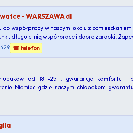
rywatce - WARSZAWA dl
 do współpracy w naszym lokalu z zamieszkaniem
nki, długoletnią współprace i dobre zarobki. Zap
3429
☎ telefon
lopakow od 18 -25 , gwarancja komfortu i b
renie Niemiec gdzie naszym chlopakom gwarantu
glia