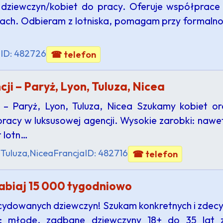
dziewczyn/kobiet do pracy. Oferuje współprace
cjach. Odbieram z lotniska, pomagam przy formal
a
ID: 482726
☎ telefon
ji – Paryż, Lyon, Tuluza, Nicea
 – Paryż, Lyon, Tuluza, Nicea Szukamy kobiet o
 pracy w luksusowej agencji. Wysokie zarobki: naw
t lotn…
 Tuluza,Nicea
Francja
ID: 482716
☎ telefon
rabiaj 15 000 tygodniowo
decydowanych dziewczyn! Szukam konkretnych i zde
: młode, zadbane dziewczyny 18+ do 35 lat z