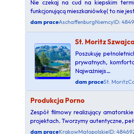
Nie czekaj na cud na kiepskim term
funkcjonującą mieszkaniówkę( to nie je
dam prace
Aschaffenburg
Niemcy
ID: 4849
St. Moritz Szwajca
Poszukuję pełnoletni
prywatnych, komforto
Najważniejs…
dam prace
St. Moritz
Ca
Produkcja Porno
Zespół filmowy realizujący amatorski
projektach. Tworzymy autentyczne, peł
dam prace
Krakow
Małopolskie
ID: 48469