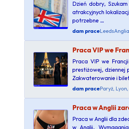
Dzień dobry, Szukam 
atrakcyjnych lokaliza
potrzebne …
dam prace
Leeds
Angli
Praca VIP we Franc
Praca VIP we Francji
prestiżowej, dziennej
Zakwaterowanie i bile
dam prace
Paryż, Lyon,
Praca w Anglii za
Praca w Anglii dla z
w Anglii. Wymagania