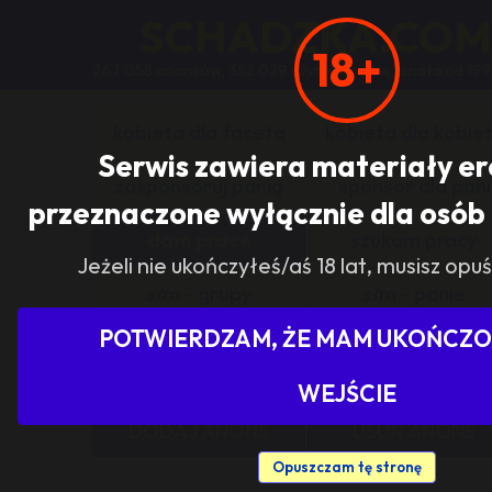
SCHADZKA.COM
18+
267 058 anonsów, 352 029 użytkowników, działa od 199
kobieta dla faceta
kobieta dla kobie
Serwis zawiera materiały e
zasponsoruj panią
sponsor dla pani
przeznaczone wyłącznie dla osób 
dam prace
szukam pracy
Jeżeli nie ukończyłeś/aś 18 lat, musisz opuś
s/m - grupy
s/m - panie
POTWIERDZAM, ŻE MAM UKOŃCZON
Pokaż tylko ogłoszenia z woj
WEJŚCIE
DODAJ ANONS
USUŃ ANONS
Opuszczam tę stronę