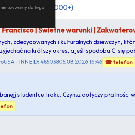
— dam prace
(5 000+)
— nie używamy do tego
 Francisco | Świetne warunki | Zakwater
ch, zdecydowanych i kulturalnych dziewczyn, któ
rzyjechać na krótszy okres, a jeśli spodoba Ci się po
co
USA - INNE
ID: 485038
05.08.2026 16:46
☎ telefon
banejj studentce I roku. Czynsz dotyczy płatności 
lefon