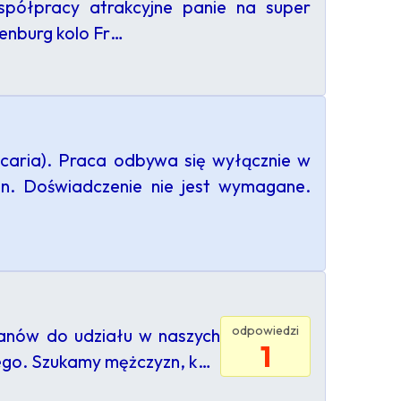
spółpracy atrakcyjne panie na super
fenburg kolo Fr…
jcaria). Praca odbywa się wyłącznie w
on. Doświadczenie nie jest wymagane.
odpowiedzi
panów do udziału w naszych
1
wego. Szukamy mężczyzn, k…