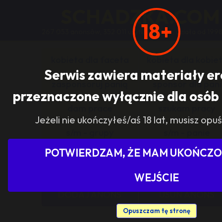
SCHADZKA.COM
18+
267 053 anonsów, 352 011 użytkowników, działa od 1998
kobieta dla faceta
kobieta dla kobie
Serwis zawiera materiały e
zasponsoruj panią
sponsor dla pani
przeznaczone wyłącznie dla osób 
dam prace
szukam pracy
Jeżeli nie ukończyłeś/aś 18 lat, musisz opuś
s/m - grupy
s/m - panie
POTWIERDZAM, ŻE MAM UKOŃCZON
Pokaż tylko ogłoszenia z woj
WEJŚCIE
DODAJ ANONS
USUŃ ANONS
Opuszczam tę stronę