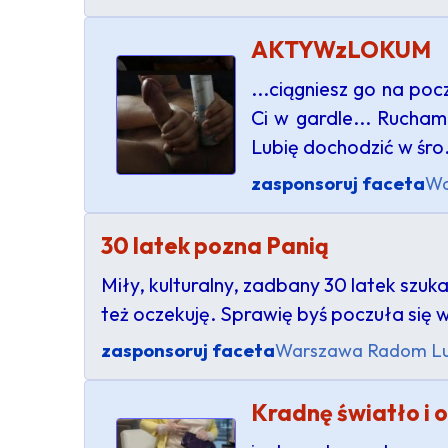
AKTYWzLOKUM
...ciągniesz go na poc
Ci w gardle... Rucham
Lubię dochodzić w śr
zasponsoruj faceta
Wa
30 latek pozna Panią
Miły, kulturalny, zadbany 30 latek szuk
też oczekuję. Sprawię byś poczuła się 
zasponsoruj faceta
Warszawa Radom Lu
Kradnę światło i 