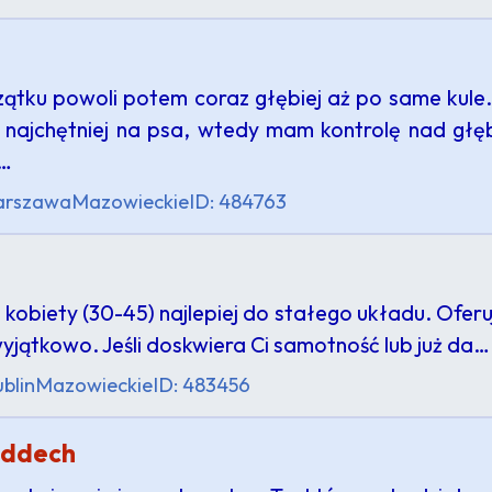
zątku powoli potem coraz głębiej aż po same kule. 
 najchętniej na psa, wtedy mam kontrolę nad głęb
o…
rszawa
Mazowieckie
ID: 484763
a kobiety (30-45) najlepiej do stałego układu. Ofer
wyjątkowo. Jeśli doskwiera Ci samotność lub już da…
blin
Mazowieckie
ID: 483456
oddech