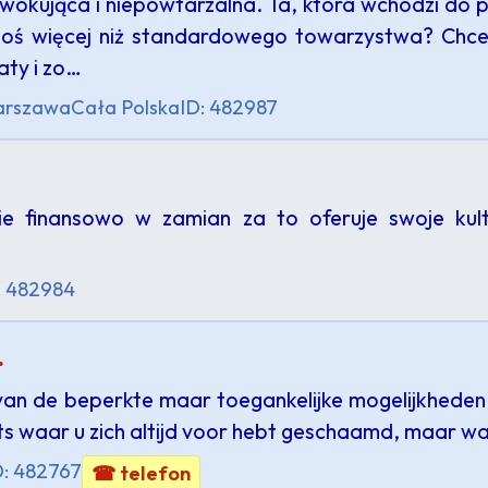
wokująca i niepowtarzalna. Ta, która wchodzi do p
goś więcej niż standardowego towarzystwa? Chce
ty i zo…
rszawa
Cała Polska
ID: 482987
 finansowo w zamian za to oferuje swoje kult
: 482984
.
 van de beperkte maar toegankelijke mogelijkheden
 iets waar u zich altijd voor hebt geschaamd, maar w
D: 482767
☎ telefon