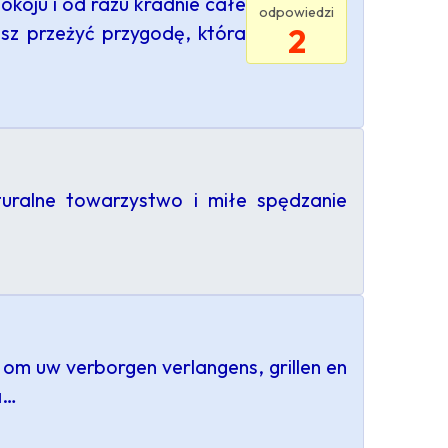
okoju i od razu kradnie całe
odpowiedzi
sz przeżyć przygodę, która
2
uralne towarzystwo i miłe spędzanie
 om uw verborgen verlangens, grillen en
a…