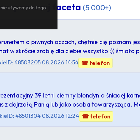
 zasponsoruj faceta
(5 000+)
— nie używamy do tego
netem o piwnych oczach, chętnie cię poznam jest
 w skrócie zrobię dla ciebie wszystko ;)) śmiało pi
kie
ID: 485032
05.08.2026 14:54
☎ telefon
ezentacyjny 39 letni ciemny blondyn o śniadej karn
as z dojrzałą Panią lub jako osoba towarzysząca. 
kie
ID: 485013
04.08.2026 12:24
☎ telefon