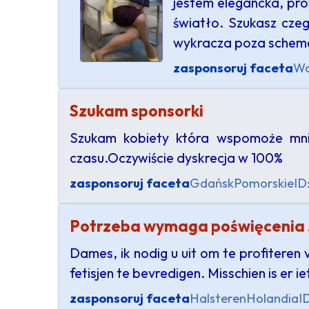
jestem elegancka, pro
światło. Szukasz cze
wykracza poza schema
zasponsoruj faceta
Wa
Szukam sponsorki
Szukam kobiety która wspomoże mnie
czasu.Oczywiście dyskrecja w 100%
zasponsoruj faceta
Gdańsk
Pomorskie
ID
Potrzeba wymaga poświęcenia 
Dames, ik nodig u uit om te profiteren
fetisjen te bevredigen. Misschien is er
zasponsoruj faceta
Halsteren
Holandia
I