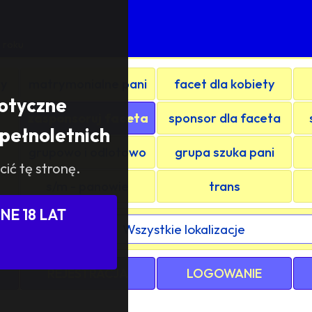
 roku
ty
matrymonialne pani
facet dla kobiety
rotyczne
zasponsoruj faceta
sponsor dla faceta
pełnoletnich
grupowo i odlotowo
grupa szuka pani
cić tę stronę.
s/m - panowie
trans
E 18 LAT
ewództwa / kraju:
REJESTRACJA
LOGOWANIE