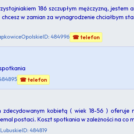
zystojniakiem 186 szczupłym mężczyzną, jestem a
o chcesz w zamian za wynagrodzenie chciałbym sta
apkowice
Opolskie
ID: 484996
☎ telefon
spotkania
 484895
☎ telefon
m zdecydowanym kobietą ( wiek 18-56 ) oferuje 
niemal postaci. Koszt spotkania w zależności na co 
Lubuskie
ID: 484819