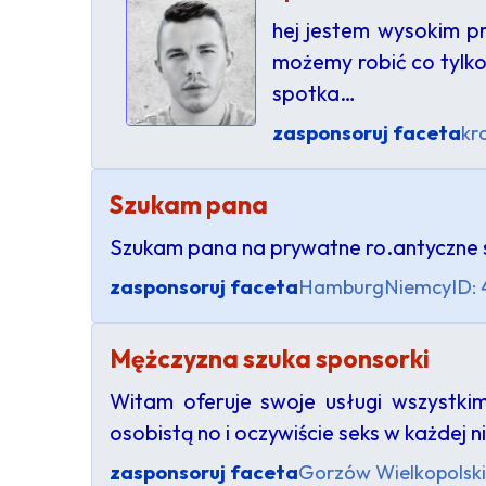
hej jestem wysokim pr
możemy robić co tylk
spotka…
zasponsoruj faceta
kr
Szukam pana
Szukam pana na prywatne ro.antyczne 
zasponsoruj faceta
Hamburg
Niemcy
ID:
Mężczyzna szuka sponsorki
Witam oferuje swoje usługi wszystki
osobistą no i oczywiście seks w każdej 
zasponsoruj faceta
Gorzów Wielkopolski