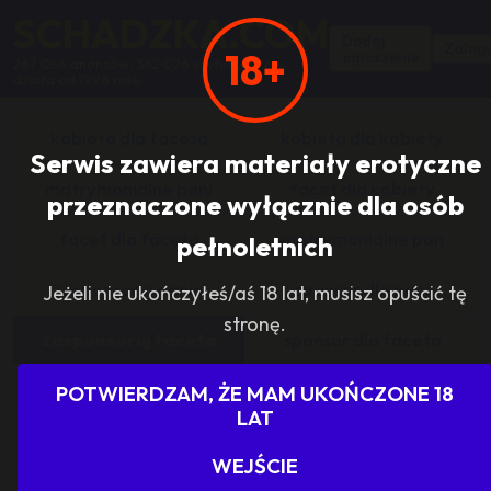
SCHADZKA.COM
Dodaj
Zalogu
18+
ogłoszenie
267 056 anonsów, 352 026 użytkowników,
działa od 1998 roku
kobieta dla faceta
kobieta dla kobiety
Serwis zawiera materiały erotyczne
matrymonialne pani
facet dla kobiety
przeznaczone wyłącznie dla osób
facet dla faceta
matrymonialne pan
pełnoletnich
zasponsoruj panią
sponsor dla pani
Jeżeli nie ukończyłeś/aś 18 lat, musisz opuścić tę
stronę.
zasponsoruj faceta
sponsor dla faceta
sponsoring grupy
agencje towarzyskie
POTWIERDZAM, ŻE MAM UKOŃCZONE 18
LAT
dam prace
szukam pracy
WEJŚCIE
grupowo i odlotowo
grupa szuka pani