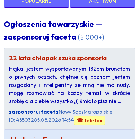
POPULARNE
ARCHIWUM
Ogłoszenia towarzyskie —
zasponsoruj faceta
(5 000+)
22 lata chłopak szuka sponsorki
Hejka, jestem wysportowanym 182cm brunetem
o piwnych oczach, chętnie cię poznam jestem
rozgadany i inteligentny ze mną nie ma nudy,
mogę rozmawiać na każdy temat w skrócie
zrobię dla ciebie wszystko ;)) śmiało pisz nie …
zasponsoruj faceta
Nowy Sącz
Małopolskie
ID: 485032
05.08.2026 14:54
☎ telefon