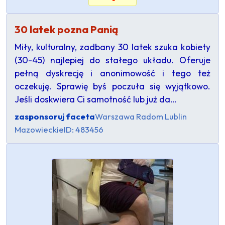
30 latek pozna Panią
Miły, kulturalny, zadbany 30 latek szuka kobiety
(30-45) najlepiej do stałego układu. Oferuje
pełną dyskrecję i anonimowość i tego też
oczekuję. Sprawię byś poczuła się wyjątkowo.
Jeśli doskwiera Ci samotność lub już da…
zasponsoruj faceta
Warszawa Radom Lublin
Mazowieckie
ID: 483456