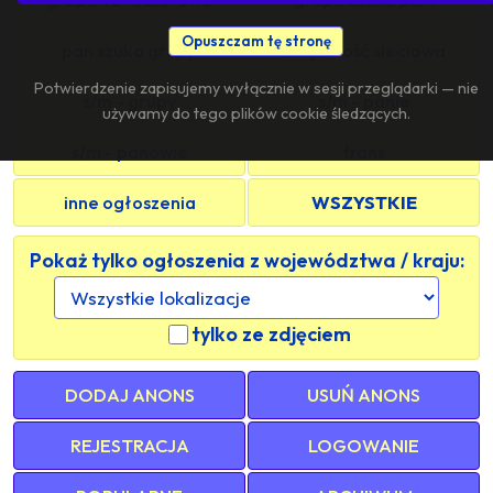
Opuszczam tę stronę
pan szuka grupy
znajomość sieciowa
Potwierdzenie zapisujemy wyłącznie w sesji przeglądarki — nie
s/m - grupy
s/m - panie
używamy do tego plików cookie śledzących.
s/m - panowie
trans
inne ogłoszenia
WSZYSTKIE
Pokaż tylko ogłoszenia z województwa / kraju:
tylko ze zdjęciem
DODAJ ANONS
USUŃ ANONS
REJESTRACJA
LOGOWANIE