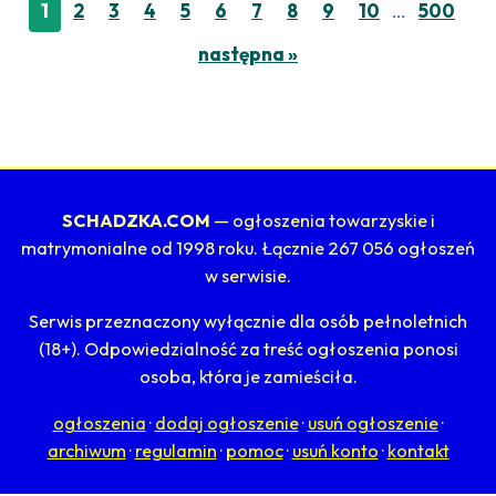
…
1
2
3
4
5
6
7
8
9
10
500
następna »
SCHADZKA.COM
— ogłoszenia towarzyskie i
matrymonialne od 1998 roku. Łącznie 267 056 ogłoszeń
w serwisie.
Serwis przeznaczony wyłącznie dla osób pełnoletnich
(18+). Odpowiedzialność za treść ogłoszenia ponosi
osoba, która je zamieściła.
ogłoszenia
·
dodaj ogłoszenie
·
usuń ogłoszenie
·
archiwum
·
regulamin
·
pomoc
·
usuń konto
·
kontakt