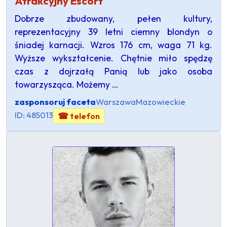
Atrakcyjny Escort
Dobrze zbudowany, pełen kultury,
reprezentacyjny 39 letni ciemny blondyn o
śniadej karnacji. Wzros 176 cm, waga 71 kg.
Wyższe wykształcenie. Chętnie miło spędzę
czas z dojrzałą Panią lub jako osoba
towarzysząca. Możemy …
zasponsoruj faceta
Warszawa
Mazowieckie
ID: 485013
☎ telefon