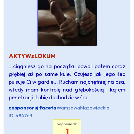
AKTYWzLOKUM
...ciągniesz go na początku powoli potem coraz
głębiej aż po same kule. Czujesz jak jego łeb
pulsuje Ci w gardle... Rucham najchętniej na psa,
wtedy mam kontrolę nad głębokością i kątem
penetracji. Lubię dochodzić w śro…
zasponsoruj faceta
Warszawa
Mazowieckie
ID: 484763
odpowiedzi
1