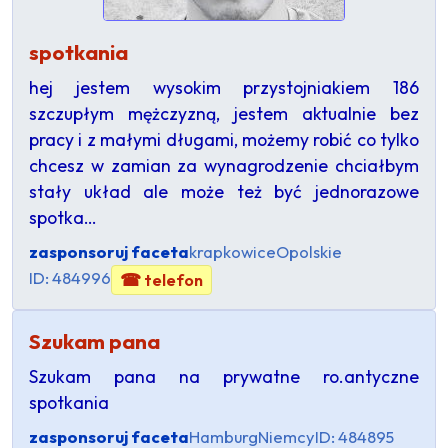
spotkania
hej jestem wysokim przystojniakiem 186
szczupłym mężczyzną, jestem aktualnie bez
pracy i z małymi długami, możemy robić co tylko
chcesz w zamian za wynagrodzenie chciałbym
stały układ ale może też być jednorazowe
spotka…
zasponsoruj faceta
krapkowice
Opolskie
ID: 484996
☎ telefon
Szukam pana
Szukam pana na prywatne ro.antyczne
spotkania
zasponsoruj faceta
Hamburg
Niemcy
ID: 484895