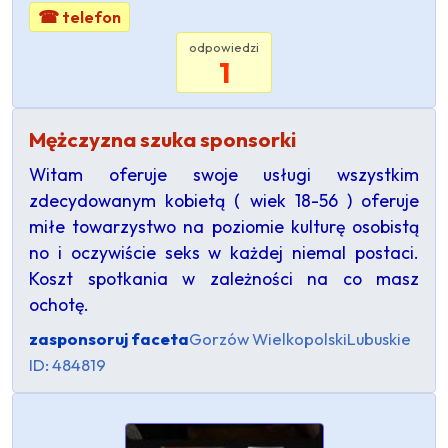
☎ telefon
odpowiedzi
1
Mężczyzna szuka sponsorki
Witam oferuje swoje usługi wszystkim
zdecydowanym kobietą ( wiek 18-56 ) oferuje
miłe towarzystwo na poziomie kulturę osobistą
no i oczywiście seks w każdej niemal postaci.
Koszt spotkania w zależności na co masz
ochotę.
zasponsoruj faceta
Gorzów Wielkopolski
Lubuskie
ID: 484819