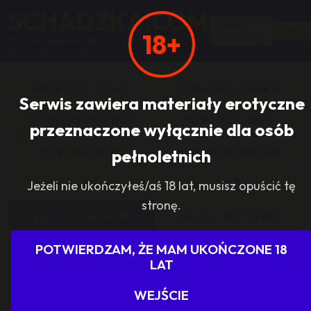
SCHADZKA.COM
Dodaj
Zalogu
18+
ogłoszenie
267 056 anonsów, 352 026 użytkowników,
działa od 1998 roku
kobieta dla faceta
kobieta dla kobiety
Serwis zawiera materiały erotyczne
matrymonialne pani
facet dla kobiety
przeznaczone wyłącznie dla osób
facet dla faceta
matrymonialne pan
pełnoletnich
zasponsoruj panią
sponsor dla pani
Jeżeli nie ukończyłeś/aś 18 lat, musisz opuścić tę
stronę.
zasponsoruj faceta
sponsor dla faceta
sponsoring grupy
agencje towarzyskie
POTWIERDZAM, ŻE MAM UKOŃCZONE 18
LAT
dam prace
szukam pracy
WEJŚCIE
grupowo i odlotowo
grupa szuka pani