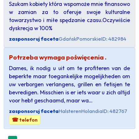
Szukam kobiety która wspomoże mnie finansowo
w zamian za to oferuje swoje kulturalne
towarzystwo i miłe spędzanie czasu.Oczywiście
dyskrecja w 100%
zasponsoruj faceta
Gdańsk
Pomorskie
ID: 482984
Potrzeba wymaga poświęcenia .
Dames, ik nodig u uit om te profiteren van de
beperkte maar toegankelijke mogelijkheden om
uw verborgen verlangens, grillen en fetisjen te
bevredigen. Misschien is er iets waar u zich altijd
voor hebt geschaamd, maar wa…
zasponsoruj faceta
Halsteren
Holandia
ID: 482767
☎ telefon