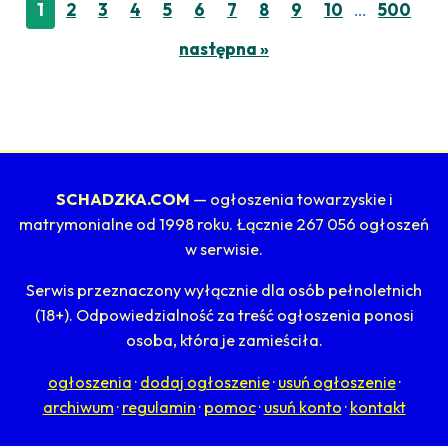
…
1
2
3
4
5
6
7
8
9
10
500
następna »
SCHADZKA.COM
— ogłoszenia towarzyskie i
matrymonialne od 1998 roku. Łącznie 267 056 ogłoszeń
w serwisie.
Serwis przeznaczony wyłącznie dla osób pełnoletnich
(18+). Odpowiedzialność za treść ogłoszenia ponosi
osoba, która je zamieściła.
ogłoszenia
·
dodaj ogłoszenie
·
usuń ogłoszenie
·
archiwum
·
regulamin
·
pomoc
·
usuń konto
·
kontakt