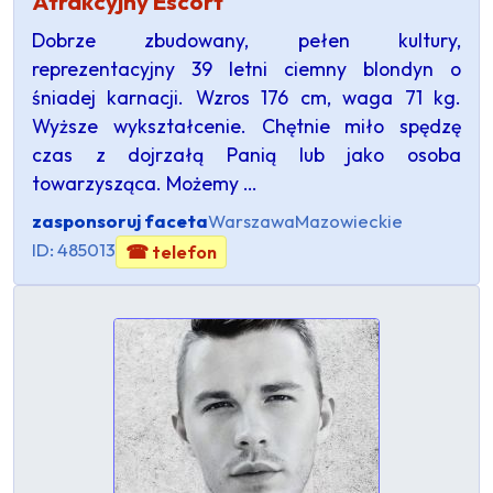
Atrakcyjny Escort
Dobrze zbudowany, pełen kultury,
reprezentacyjny 39 letni ciemny blondyn o
śniadej karnacji. Wzros 176 cm, waga 71 kg.
Wyższe wykształcenie. Chętnie miło spędzę
czas z dojrzałą Panią lub jako osoba
towarzysząca. Możemy …
zasponsoruj faceta
Warszawa
Mazowieckie
ID: 485013
☎ telefon