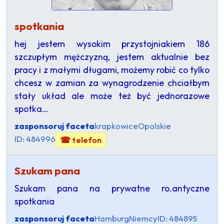
spotkania
hej jestem wysokim przystojniakiem 186
szczupłym mężczyzną, jestem aktualnie bez
pracy i z małymi długami, możemy robić co tylko
chcesz w zamian za wynagrodzenie chciałbym
stały układ ale może też być jednorazowe
spotka…
zasponsoruj faceta
krapkowice
Opolskie
ID: 484996
☎ telefon
Szukam pana
Szukam pana na prywatne ro.antyczne
spotkania
zasponsoruj faceta
Hamburg
Niemcy
ID: 484895