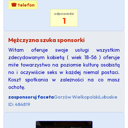
☎ telefon
odpowiedzi
1
Mężczyzna szuka sponsorki
Witam oferuje swoje usługi wszystkim
zdecydowanym kobietą ( wiek 18-56 ) oferuje
miłe towarzystwo na poziomie kulturę osobistą
no i oczywiście seks w każdej niemal postaci.
Koszt spotkania w zależności na co masz
ochotę.
zasponsoruj faceta
Gorzów Wielkopolski
Lubuskie
ID: 484819