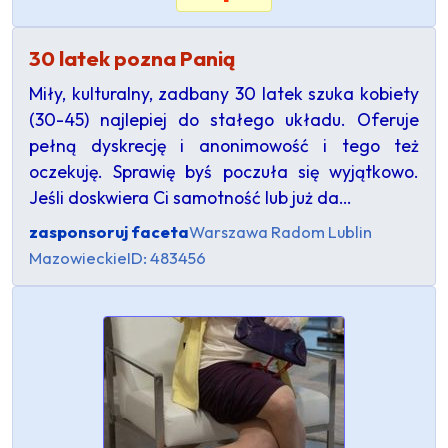
30 latek pozna Panią
Miły, kulturalny, zadbany 30 latek szuka kobiety
(30-45) najlepiej do stałego układu. Oferuje
pełną dyskrecję i anonimowość i tego też
oczekuję. Sprawię byś poczuła się wyjątkowo.
Jeśli doskwiera Ci samotność lub już da…
zasponsoruj faceta
Warszawa Radom Lublin
Mazowieckie
ID: 483456