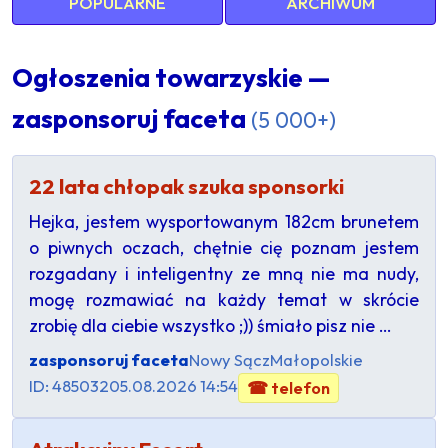
POPULARNE
ARCHIWUM
Ogłoszenia towarzyskie —
zasponsoruj faceta
(5 000+)
22 lata chłopak szuka sponsorki
Hejka, jestem wysportowanym 182cm brunetem
o piwnych oczach, chętnie cię poznam jestem
rozgadany i inteligentny ze mną nie ma nudy,
mogę rozmawiać na każdy temat w skrócie
zrobię dla ciebie wszystko ;)) śmiało pisz nie …
zasponsoruj faceta
Nowy Sącz
Małopolskie
ID: 485032
05.08.2026 14:54
☎ telefon