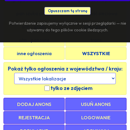
Opuszczam tę stronę
pan szuka grupy
znajomość sieciowa
Potwierdzenie zapisujemy wyłącznie w sesji przeglądarki — nie
s/m - grupy
s/m - panie
używamy do tego plików cookie śledzących.
s/m - panowie
trans
inne ogłoszenia
WSZYSTKIE
Pokaż tylko ogłoszenia z województwa / kraju:
tylko ze zdjęciem
DODAJ ANONS
USUŃ ANONS
REJESTRACJA
LOGOWANIE