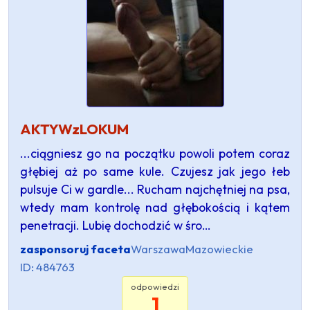
AKTYWzLOKUM
...ciągniesz go na początku powoli potem coraz
głębiej aż po same kule. Czujesz jak jego łeb
pulsuje Ci w gardle... Rucham najchętniej na psa,
wtedy mam kontrolę nad głębokością i kątem
penetracji. Lubię dochodzić w śro…
zasponsoruj faceta
Warszawa
Mazowieckie
ID: 484763
odpowiedzi
1