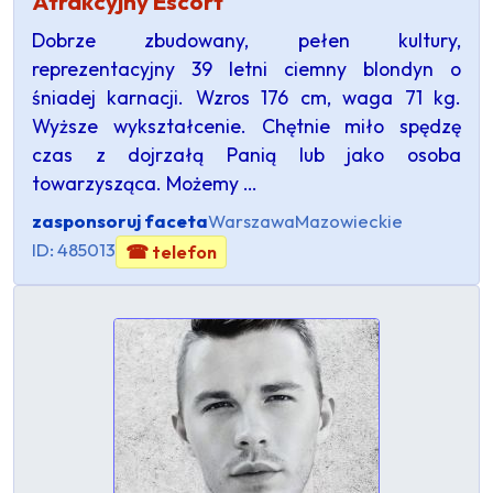
Atrakcyjny Escort
Dobrze zbudowany, pełen kultury,
reprezentacyjny 39 letni ciemny blondyn o
śniadej karnacji. Wzros 176 cm, waga 71 kg.
Wyższe wykształcenie. Chętnie miło spędzę
czas z dojrzałą Panią lub jako osoba
towarzysząca. Możemy …
zasponsoruj faceta
Warszawa
Mazowieckie
ID: 485013
☎ telefon