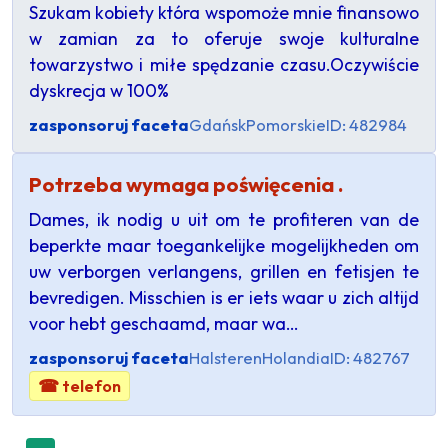
Szukam kobiety która wspomoże mnie finansowo
w zamian za to oferuje swoje kulturalne
towarzystwo i miłe spędzanie czasu.Oczywiście
dyskrecja w 100%
zasponsoruj faceta
Gdańsk
Pomorskie
ID: 482984
Potrzeba wymaga poświęcenia .
Dames, ik nodig u uit om te profiteren van de
beperkte maar toegankelijke mogelijkheden om
uw verborgen verlangens, grillen en fetisjen te
bevredigen. Misschien is er iets waar u zich altijd
voor hebt geschaamd, maar wa…
zasponsoruj faceta
Halsteren
Holandia
ID: 482767
☎ telefon