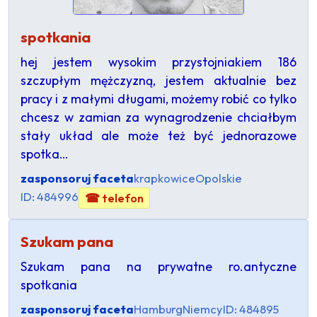
spotkania
hej jestem wysokim przystojniakiem 186
szczupłym mężczyzną, jestem aktualnie bez
pracy i z małymi długami, możemy robić co tylko
chcesz w zamian za wynagrodzenie chciałbym
stały układ ale może też być jednorazowe
spotka…
zasponsoruj faceta
krapkowice
Opolskie
ID: 484996
☎ telefon
Szukam pana
Szukam pana na prywatne ro.antyczne
spotkania
zasponsoruj faceta
Hamburg
Niemcy
ID: 484895