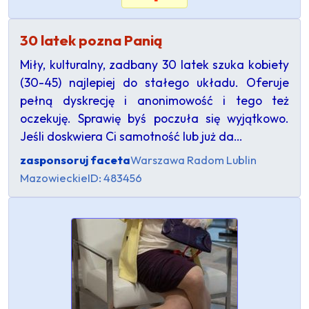
30 latek pozna Panią
Miły, kulturalny, zadbany 30 latek szuka kobiety
(30-45) najlepiej do stałego układu. Oferuje
pełną dyskrecję i anonimowość i tego też
oczekuję. Sprawię byś poczuła się wyjątkowo.
Jeśli doskwiera Ci samotność lub już da…
zasponsoruj faceta
Warszawa Radom Lublin
Mazowieckie
ID: 483456