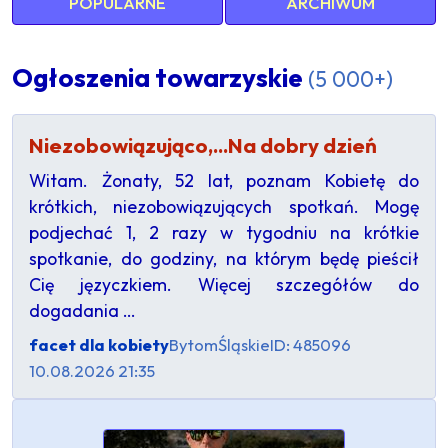
POPULARNE
ARCHIWUM
Ogłoszenia towarzyskie
(5 000+)
Niezobowiązująco,...Na dobry dzień
Witam. Żonaty, 52 lat, poznam Kobietę do
krótkich, niezobowiązujących spotkań. Mogę
podjechać 1, 2 razy w tygodniu na krótkie
spotkanie, do godziny, na którym będę pieścił
Cię języczkiem. Więcej szczegółów do
dogadania …
facet dla kobiety
Bytom
Śląskie
ID: 485096
10.08.2026 21:35