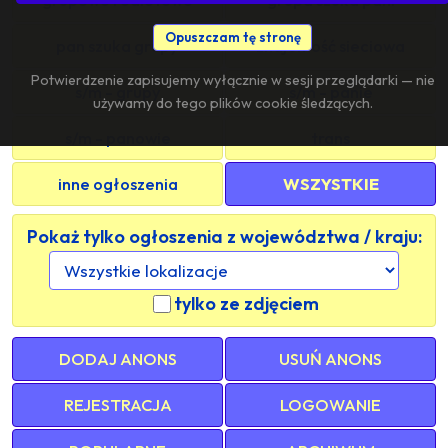
Opuszczam tę stronę
pan szuka grupy
znajomość sieciowa
Potwierdzenie zapisujemy wyłącznie w sesji przeglądarki — nie
s/m - grupy
s/m - panie
używamy do tego plików cookie śledzących.
s/m - panowie
trans
inne ogłoszenia
WSZYSTKIE
Pokaż tylko ogłoszenia z województwa / kraju:
tylko ze zdjęciem
DODAJ ANONS
USUŃ ANONS
REJESTRACJA
LOGOWANIE