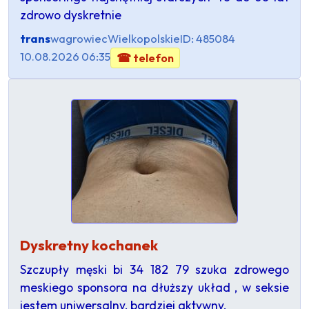
zdrowo dyskretnie
trans
wagrowiec
Wielkopolskie
ID: 485084
10.08.2026 06:35
☎ telefon
Dyskretny kochanek
Szczupły męski bi 34 182 79 szuka zdrowego
meskiego sponsora na dłuższy układ , w seksie
jestem uniwersalny, bardziej aktywny.