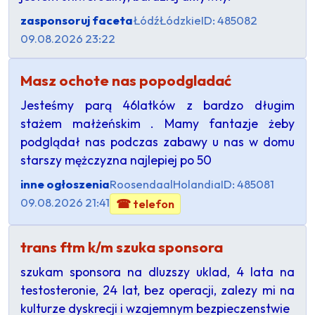
zasponsoruj faceta
Łódź
Łódzkie
ID: 485082
09.08.2026 23:22
Masz ochote nas popodgladać
Jesteśmy parą 46latków z bardzo długim
stażem małżeńskim . Mamy fantazje żeby
podglądał nas podczas zabawy u nas w domu
starszy mężczyzna najlepiej po 50
inne ogłoszenia
Roosendaal
Holandia
ID: 485081
09.08.2026 21:41
☎ telefon
trans ftm k/m szuka sponsora
szukam sponsora na dluzszy uklad, 4 lata na
testosteronie, 24 lat, bez operacji, zalezy mi na
kulturze dyskrecji i wzajemnym bezpieczenstwie