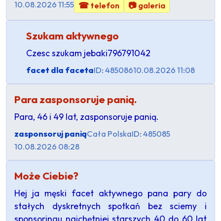
10.08.2026 11:55
☎ telefon
📷 galeria
Szukam aktywnego
Czesc szukam jebaki796791042
facet dla faceta
ID: 485086
10.08.2026 11:08
Para zasponsoruje panią.
Para, 46 i 49 lat, zasponsoruje panią.
zasponsoruj panią
Cała Polska
ID: 485085
10.08.2026 08:28
Może Ciebie?
Hej ja męski facet aktywnego pana pary do
stałych dyskretnych spotkań bez sciemy i
sponsoringu najchętniej starszych 40 do 60 lat