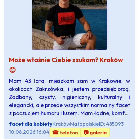
Może właśnie Ciebie szukam? Kraków
😊
Mam 43 lata, mieszkam sam w Krakowie, w
okolicach Zakrzówka, i jestem przedsiębiorcą.
Zadbany, czysty, higieniczny, kulturalny i
elegancki, ale przede wszystkim normalny facet
z poczuciem humoru i luzem. Mam ładne, komf…
facet dla kobiety
Kraków
Małopolskie
ID: 485093
10.08.2026 16:04
☎ telefon
📷 galeria