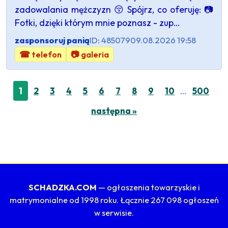
zadowalania mężczyzn 😚 Spójrz, co oferuję: 📷
Fotki, dzięki którym mnie poznasz - zup…
zasponsoruj panią
ID: 485079
09.08.2026 19:58
☎ telefon
📷 galeria
…
1
2
3
4
5
6
7
8
9
10
500
następna »
SCHADZKA.COM
— ogłoszenia towarzyskie i
matrymonialne od 1998 roku. Łącznie 267 098 ogłoszeń
w serwisie.