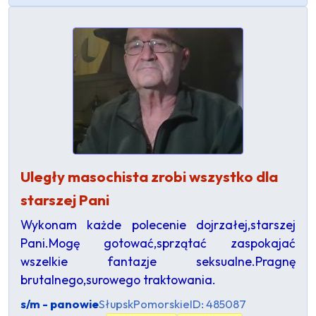
Uległy masochista zrobi wszystko dla
starszej Pani
Wykonam każde polecenie dojrzałej,starszej
Pani.Mogę gotować,sprzątać zaspokajać
wszelkie fantazje seksualne.Pragnę
brutalnego,surowego traktowania.
s/m - panowie
Słupsk
Pomorskie
ID: 485087