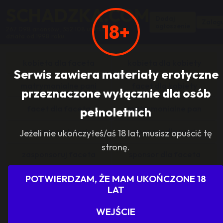
SCHADZKA.COM
Dodaj
Zalogu
18+
ogłoszenie
267 098 anonsów, 352 108 użytkowników,
działa od 1998 roku
kobieta dla faceta
kobieta dla kobiety
Serwis zawiera materiały erotyczne
matrymonialne pani
facet dla kobiety
przeznaczone wyłącznie dla osób
facet dla faceta
matrymonialne pan
pełnoletnich
zasponsoruj panią
sponsor dla pani
Jeżeli nie ukończyłeś/aś 18 lat, musisz opuścić tę
stronę.
zasponsoruj faceta
sponsor dla faceta
sponsoring grupy
agencje towarzyskie
POTWIERDZAM, ŻE MAM UKOŃCZONE 18
LAT
dam prace
szukam pracy
WEJŚCIE
grupowo i odlotowo
grupa szuka pani