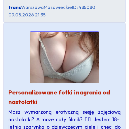
trans
Warszawa
Mazowieckie
ID: 485080
09.08.2026 21:35
Personalizowane fotki i nagrania od
nastolatki
Masz wymarzoną erotyczną sesję zdjęciową
nastolatki? A może cały filmik? ❤️‍🔥 Jestem 18-
letnią szarynką o dziewczęcym ciele i chęci do