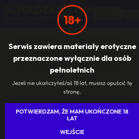
SCHADZKA.COM
Dodaj
Zalogu
18+
ogłoszenie
267 061 anonsów, 352 034 użytkowników,
działa od 1998 roku
kobieta dla faceta
kobieta dla kobiety
Serwis zawiera materiały erotyczne
matrymonialne pani
facet dla kobiety
przeznaczone wyłącznie dla osób
facet dla faceta
matrymonialne pan
pełnoletnich
zasponsoruj panią
sponsor dla pani
Jeżeli nie ukończyłeś/aś 18 lat, musisz opuścić tę
stronę.
zasponsoruj faceta
sponsor dla faceta
sponsoring grupy
agencje towarzyskie
POTWIERDZAM, ŻE MAM UKOŃCZONE 18
LAT
dam prace
szukam pracy
WEJŚCIE
grupowo i odlotowo
grupa szuka pani