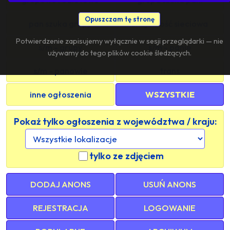
Opuszczam tę stronę
pan szuka grupy
znajomość sieciowa
Potwierdzenie zapisujemy wyłącznie w sesji przeglądarki — nie
s/m - grupy
s/m - panie
używamy do tego plików cookie śledzących.
s/m - panowie
trans
inne ogłoszenia
WSZYSTKIE
Pokaż tylko ogłoszenia z województwa / kraju:
tylko ze zdjęciem
DODAJ ANONS
USUŃ ANONS
REJESTRACJA
LOGOWANIE