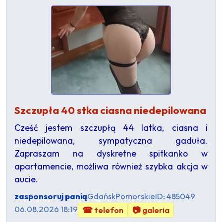
Szczupła 40 stka ciasna niedepilowana
Cześć jestem szczupłą 44 latka, ciasna i
niedepilowana, sympatyczna gaduła.
Zapraszam na dyskretne spitkanko w
apartamencie, możliwa również szybka akcja w
aucie.
zasponsoruj panią
Gdańsk
Pomorskie
ID: 485049
06.08.2026 18:19
☎ telefon
📷 galeria