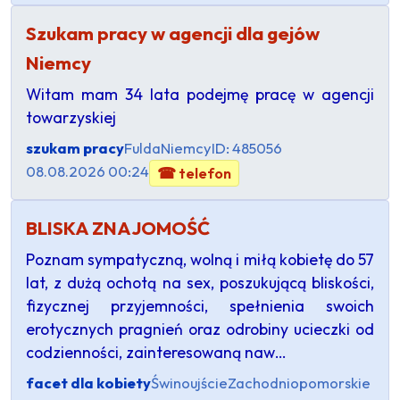
Szukam pracy w agencji dla gejów
Niemcy
Witam mam 34 lata podejmę pracę w agencji
towarzyskiej
szukam pracy
Fulda
Niemcy
ID: 485056
08.08.2026 00:24
☎ telefon
BLISKA ZNAJOMOŚĆ
​Poznam sympatyczną, wolną i miłą kobietę do 57
lat, z dużą ochotą na sex, poszukującą bliskości,
fizycznej przyjemności, spełnienia swoich
erotycznych pragnień oraz odrobiny ucieczki od
codzienności, zainteresowaną naw…
facet dla kobiety
Świnoujście
Zachodniopomorskie