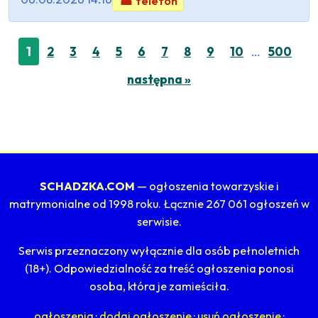
☎ telefon
…
1
2
3
4
5
6
7
8
9
10
500
następna »
SCHADZKA.COM
— ogłoszenia towarzyskie i
matrymonialne od 1998 roku. Łącznie 267 061 ogłoszeń w
serwisie.
Serwis przeznaczony wyłącznie dla osób pełnoletnich
(18+). Odpowiedzialność za treść ogłoszenia ponosi
osoba, która je zamieściła.
ogłoszenia
·
dodaj ogłoszenie
·
usuń ogłoszenie
·