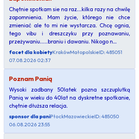
Chętnie spotkam sie na raz...kilka razy na chwilę
zapomnienia. Mam życie, którego nie chce
zmieniać ale to mi nie wystarcza. Chcę ognia,
tego vibu i dreszczyku przy poznawaniu,
przeżywaniu.....braniu i dawaniu. Nikogo n…
facet dla kobiety
Kraków
Małopolskie
ID: 485051
07.08.2026 02:37
Poznam Panią
Wysoki zadbany 50latek pozna szczuplutką
Panią w wieku do 40lat na dyskretne spotkanie,
chętnie dłuższa relacja.
sponsor dla pani
Płock
Mazowieckie
ID: 485050
06.08.2026 23:55