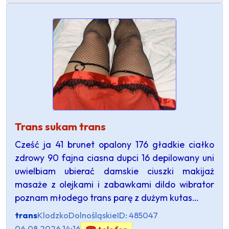
Trans sukam trans
Cześć ja 41 brunet opalony 176 gładkie ciałko
zdrowy 90 fajna ciasna dupci 16 depilowany uni
uwielbiam ubierać damskie ciuszki makijaż
masaże z olejkami i zabawkami dildo wibrator
poznam młodego trans parę z dużym kutas…
trans
Klodzko
Dolnośląskie
ID: 485047
06.08.2026 14:16