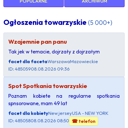
POPULARNE
ARCHIWUM
Ogłoszenia towarzyskie
(5 000+)
Wzajemnie pan panu
Tak jek w temacie, dojrzały z dojrzałym
facet dla faceta
Warszawa
Mazowieckie
ID: 485059
08.08.2026 09:36
Spot Spotkania towarzyskie
Poznam kobiete na regularne spotkania
spnsorowane, mam 49 lat
facet dla kobiety
New jersey
USA - NEW YORK
ID: 485058
08.08.2026 08:50
☎ telefon