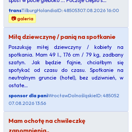
spust w pucie gleboko ... Poczuje cieplo s…
trans
Tilburg
Holandia
ID: 485053
07.08.2026 16:00
📷 galeria
Miłą dziewczynę / panią na spotkanie
Poszukuję miłej dziewczyny / kobiety na
spotkania. Mam 49 l., 176 cm / 79 kg, zadbany
szatyn. Jak będzie fajnie, chciałbym się
spotykać od czasu do czasu. Spotkanie na
neutralnym gruncie (hotel), bez udziwnień, w
ostate…
sponsor dla pani
Wrocław
Dolnośląskie
ID: 485052
07.08.2026 13:56
Mam ochotę na chwileczkę
zapomnienia..