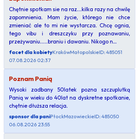
Chętnie spotkam sie na raz...kilka razy na chwilę
zapomnienia. Mam życie, którego nie chce
zmieniać ale to mi nie wystarcza. Chcę ognia,
tego vibu i dreszczyku przy poznawaniu,
przeżywaniu.....braniu i dawaniu. Nikogo n…
facet dla kobiety
Kraków
Małopolskie
ID: 485051
07.08.2026 02:37
Poznam Panią
Wysoki zadbany 50latek pozna szczuplutką
Panią w wieku do 40lat na dyskretne spotkanie,
chętnie dłuższa relacja.
sponsor dla pani
Płock
Mazowieckie
ID: 485050
06.08.2026 23:55