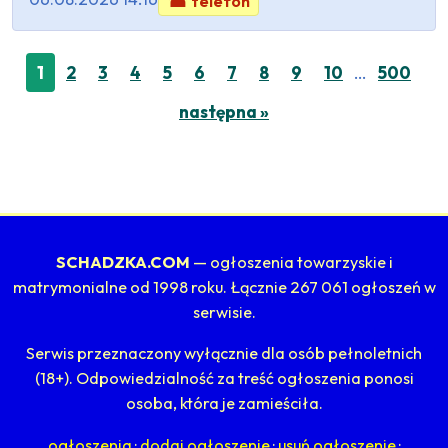
☎ telefon
…
1
2
3
4
5
6
7
8
9
10
500
następna »
SCHADZKA.COM
— ogłoszenia towarzyskie i
matrymonialne od 1998 roku. Łącznie 267 061 ogłoszeń w
serwisie.
Serwis przeznaczony wyłącznie dla osób pełnoletnich
(18+). Odpowiedzialność za treść ogłoszenia ponosi
osoba, która je zamieściła.
ogłoszenia
·
dodaj ogłoszenie
·
usuń ogłoszenie
·