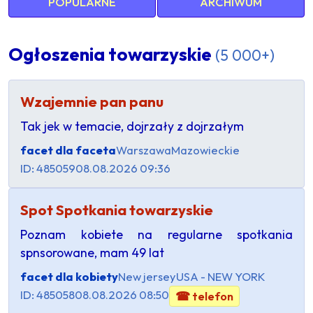
POPULARNE
ARCHIWUM
Ogłoszenia towarzyskie
(5 000+)
Wzajemnie pan panu
Tak jek w temacie, dojrzały z dojrzałym
facet dla faceta
Warszawa
Mazowieckie
ID: 485059
08.08.2026 09:36
Spot Spotkania towarzyskie
Poznam kobiete na regularne spotkania
spnsorowane, mam 49 lat
facet dla kobiety
New jersey
USA - NEW YORK
ID: 485058
08.08.2026 08:50
☎ telefon