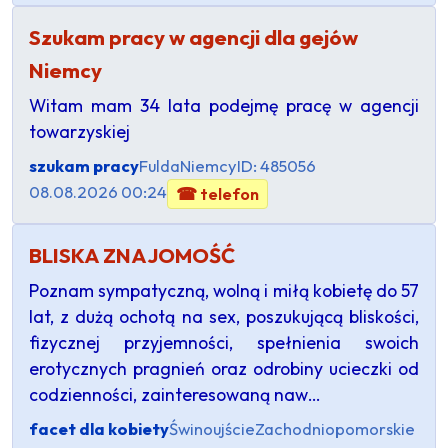
Szukam pracy w agencji dla gejów
Niemcy
Witam mam 34 lata podejmę pracę w agencji
towarzyskiej
szukam pracy
Fulda
Niemcy
ID: 485056
08.08.2026 00:24
☎ telefon
BLISKA ZNAJOMOŚĆ
​Poznam sympatyczną, wolną i miłą kobietę do 57
lat, z dużą ochotą na sex, poszukującą bliskości,
fizycznej przyjemności, spełnienia swoich
erotycznych pragnień oraz odrobiny ucieczki od
codzienności, zainteresowaną naw…
facet dla kobiety
Świnoujście
Zachodniopomorskie