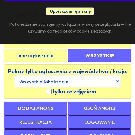
Opuszczam tę stronę
pan szuka grupy
znajomość sieciowa
Potwierdzenie zapisujemy wyłącznie w sesji przeglądarki — nie
s/m - grupy
s/m - panie
używamy do tego plików cookie śledzących.
s/m - panowie
trans
inne ogłoszenia
WSZYSTKIE
Pokaż tylko ogłoszenia z województwa / kraju:
tylko ze zdjęciem
DODAJ ANONS
USUŃ ANONS
REJESTRACJA
LOGOWANIE