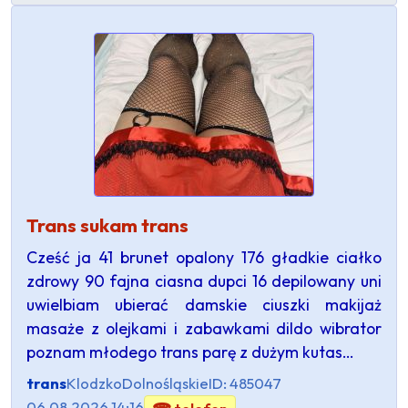
Trans sukam trans
Cześć ja 41 brunet opalony 176 gładkie ciałko
zdrowy 90 fajna ciasna dupci 16 depilowany uni
uwielbiam ubierać damskie ciuszki makijaż
masaże z olejkami i zabawkami dildo wibrator
poznam młodego trans parę z dużym kutas…
trans
Klodzko
Dolnośląskie
ID: 485047
06.08.2026 14:16