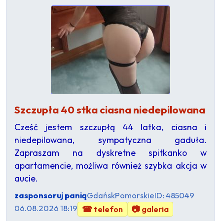
Szczupła 40 stka ciasna niedepilowana
Cześć jestem szczupłą 44 latka, ciasna i
niedepilowana, sympatyczna gaduła.
Zapraszam na dyskretne spitkanko w
apartamencie, możliwa również szybka akcja w
aucie.
zasponsoruj panią
Gdańsk
Pomorskie
ID: 485049
06.08.2026 18:19
☎ telefon
📷 galeria