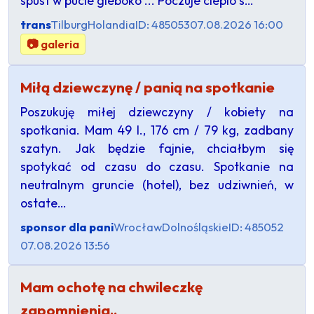
spust w pucie gleboko ... Poczuje cieplo s…
trans
Tilburg
Holandia
ID: 485053
07.08.2026 16:00
📷 galeria
Miłą dziewczynę / panią na spotkanie
Poszukuję miłej dziewczyny / kobiety na
spotkania. Mam 49 l., 176 cm / 79 kg, zadbany
szatyn. Jak będzie fajnie, chciałbym się
spotykać od czasu do czasu. Spotkanie na
neutralnym gruncie (hotel), bez udziwnień, w
ostate…
sponsor dla pani
Wrocław
Dolnośląskie
ID: 485052
07.08.2026 13:56
Mam ochotę na chwileczkę
zapomnienia..