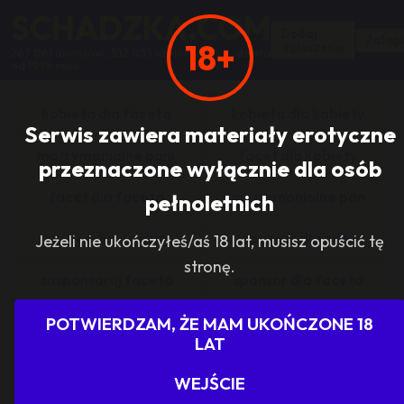
SCHADZKA.COM
Dodaj
Zalogu
18+
ogłoszenie
267 061 anonsów, 352 033 użytkowników, działa
od 1998 roku
kobieta dla faceta
kobieta dla kobiety
Serwis zawiera materiały erotyczne
matrymonialne pani
facet dla kobiety
przeznaczone wyłącznie dla osób
facet dla faceta
matrymonialne pan
pełnoletnich
zasponsoruj panią
sponsor dla pani
Jeżeli nie ukończyłeś/aś 18 lat, musisz opuścić tę
stronę.
zasponsoruj faceta
sponsor dla faceta
sponsoring grupy
agencje towarzyskie
POTWIERDZAM, ŻE MAM UKOŃCZONE 18
LAT
dam prace
szukam pracy
WEJŚCIE
grupowo i odlotowo
grupa szuka pani