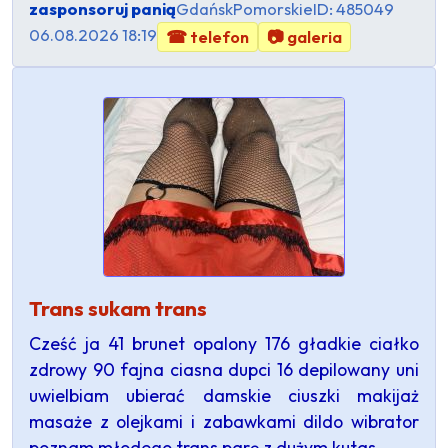
zasponsoruj panią
Gdańsk
Pomorskie
ID: 485049
06.08.2026 18:19
☎ telefon
📷 galeria
Trans sukam trans
Cześć ja 41 brunet opalony 176 gładkie ciałko
zdrowy 90 fajna ciasna dupci 16 depilowany uni
uwielbiam ubierać damskie ciuszki makijaż
masaże z olejkami i zabawkami dildo wibrator
poznam młodego trans parę z dużym kutas…