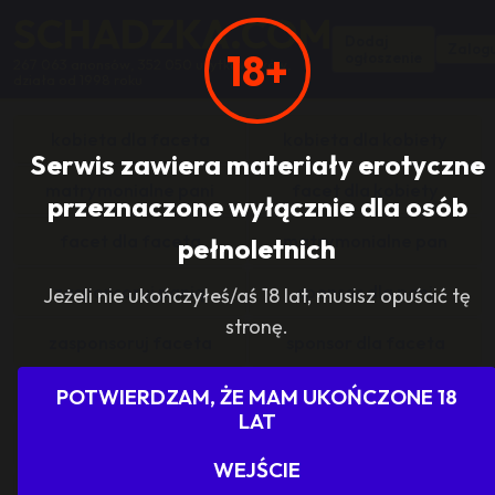
SCHADZKA.COM
Dodaj
Zalogu
18+
ogłoszenie
267 063 anonsów, 352 050 użytkowników,
działa od 1998 roku
kobieta dla faceta
kobieta dla kobiety
Serwis zawiera materiały erotyczne
matrymonialne pani
facet dla kobiety
przeznaczone wyłącznie dla osób
facet dla faceta
matrymonialne pan
pełnoletnich
zasponsoruj panią
sponsor dla pani
Jeżeli nie ukończyłeś/aś 18 lat, musisz opuścić tę
stronę.
zasponsoruj faceta
sponsor dla faceta
sponsoring grupy
agencje towarzyskie
POTWIERDZAM, ŻE MAM UKOŃCZONE 18
LAT
dam prace
szukam pracy
WEJŚCIE
grupowo i odlotowo
grupa szuka pani