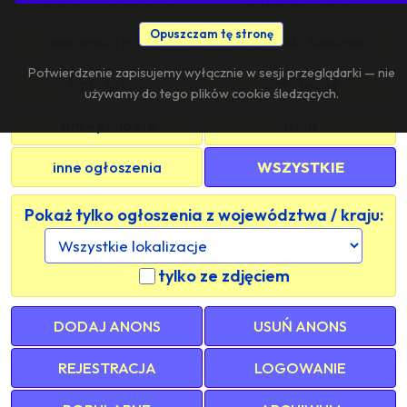
Opuszczam tę stronę
pan szuka grupy
znajomość sieciowa
Potwierdzenie zapisujemy wyłącznie w sesji przeglądarki — nie
s/m - grupy
s/m - panie
używamy do tego plików cookie śledzących.
s/m - panowie
trans
inne ogłoszenia
WSZYSTKIE
Pokaż tylko ogłoszenia z województwa / kraju:
tylko ze zdjęciem
DODAJ ANONS
USUŃ ANONS
REJESTRACJA
LOGOWANIE