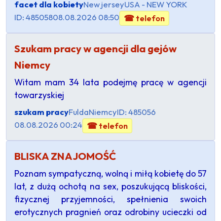
facet dla kobiety
New jersey
USA - NEW YORK
ID: 485058
08.08.2026 08:50
☎ telefon
Szukam pracy w agencji dla gejów
Niemcy
Witam mam 34 lata podejmę pracę w agencji
towarzyskiej
szukam pracy
Fulda
Niemcy
ID: 485056
08.08.2026 00:24
☎ telefon
BLISKA ZNAJOMOŚĆ
​Poznam sympatyczną, wolną i miłą kobietę do 57
lat, z dużą ochotą na sex, poszukującą bliskości,
fizycznej przyjemności, spełnienia swoich
erotycznych pragnień oraz odrobiny ucieczki od