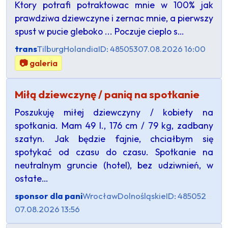
Ktory potrafi potraktowac mnie w 100% jak
prawdziwa dziewczyne i zernac mnie, a pierwszy
spust w pucie gleboko ... Poczuje cieplo s…
trans
Tilburg
Holandia
ID: 485053
07.08.2026 16:00
📷 galeria
Miłą dziewczynę / panią na spotkanie
Poszukuję miłej dziewczyny / kobiety na
spotkania. Mam 49 l., 176 cm / 79 kg, zadbany
szatyn. Jak będzie fajnie, chciałbym się
spotykać od czasu do czasu. Spotkanie na
neutralnym gruncie (hotel), bez udziwnień, w
ostate…
sponsor dla pani
Wrocław
Dolnośląskie
ID: 485052
07.08.2026 13:56