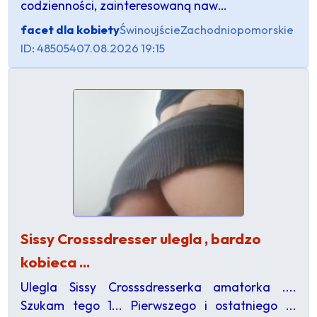
codzienności, zainteresowaną naw…
facet dla kobiety
Świnoujście
Zachodniopomorskie
ID: 485054
07.08.2026 19:15
Sissy Crosssdresser ulegla , bardzo
kobieca ...
Ulegla Sissy Crosssdresserka amatorka ....
Szukam tego 1... Pierwszego i ostatniego ...