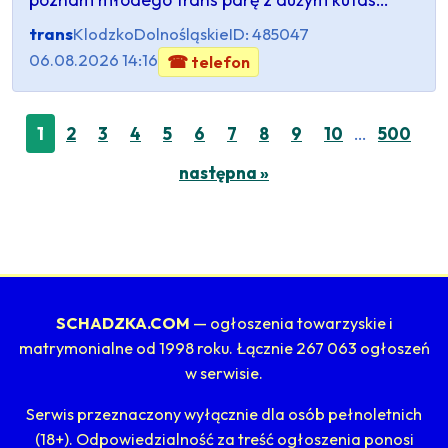
trans
Klodzko
Dolnośląskie
ID: 485047
06.08.2026 14:16
☎ telefon
…
1
2
3
4
5
6
7
8
9
10
500
następna »
SCHADZKA.COM
— ogłoszenia towarzyskie i
matrymonialne od 1998 roku. Łącznie 267 063 ogłoszeń
w serwisie.
Serwis przeznaczony wyłącznie dla osób pełnoletnich
(18+). Odpowiedzialność za treść ogłoszenia ponosi