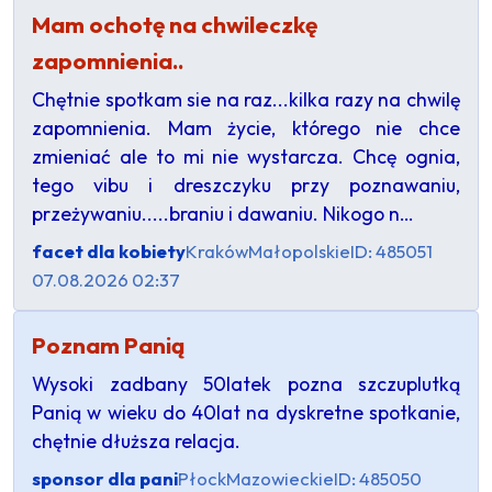
Mam ochotę na chwileczkę
zapomnienia..
Chętnie spotkam sie na raz...kilka razy na chwilę
zapomnienia. Mam życie, którego nie chce
zmieniać ale to mi nie wystarcza. Chcę ognia,
tego vibu i dreszczyku przy poznawaniu,
przeżywaniu.....braniu i dawaniu. Nikogo n…
facet dla kobiety
Kraków
Małopolskie
ID: 485051
07.08.2026 02:37
Poznam Panią
Wysoki zadbany 50latek pozna szczuplutką
Panią w wieku do 40lat na dyskretne spotkanie,
chętnie dłuższa relacja.
sponsor dla pani
Płock
Mazowieckie
ID: 485050