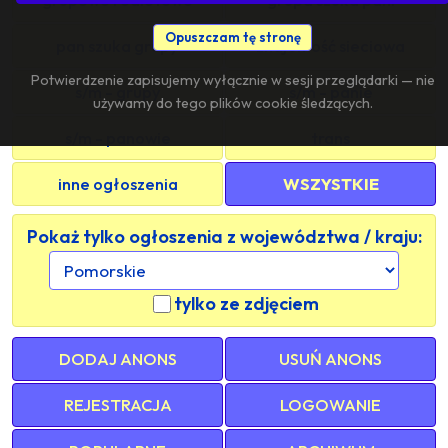
Opuszczam tę stronę
pan szuka grupy
znajomość sieciowa
Potwierdzenie zapisujemy wyłącznie w sesji przeglądarki — nie
s/m - grupy
s/m - panie
używamy do tego plików cookie śledzących.
s/m - panowie
trans
inne ogłoszenia
WSZYSTKIE
Pokaż tylko ogłoszenia z województwa / kraju:
tylko ze zdjęciem
DODAJ ANONS
USUŃ ANONS
REJESTRACJA
LOGOWANIE