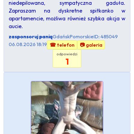
niedepilowana, sympatyczna gaduła.
Zapraszam na dyskretne spitkanko w
apartamencie, możliwa również szybka akcja w
aucie.
zasponsoruj panią
Gdańsk
Pomorskie
ID: 485049
06.08.2026 18:19
☎ telefon
📷 galeria
odpowiedzi
1