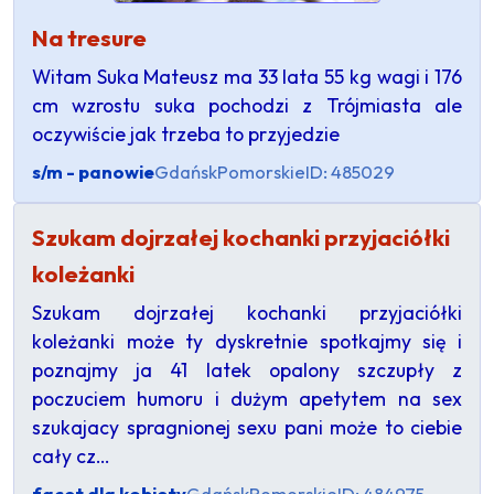
Na tresure
Witam Suka Mateusz ma 33 lata 55 kg wagi i 176
cm wzrostu suka pochodzi z Trójmiasta ale
oczywiście jak trzeba to przyjedzie
s/m - panowie
Gdańsk
Pomorskie
ID: 485029
Szukam dojrzałej kochanki przyjaciółki
koleżanki
Szukam dojrzałej kochanki przyjaciółki
koleżanki może ty dyskretnie spotkajmy się i
poznajmy ja 41 latek opalony szczupły z
poczuciem humoru i dużym apetytem na sex
szukajacy spragnionej sexu pani może to ciebie
cały cz…
facet dla kobiety
Gdańsk
Pomorskie
ID: 484975