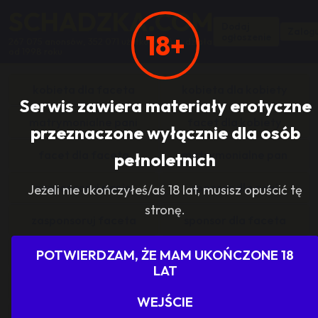
SCHADZKA.COM
Dodaj
Zalogu
18+
ogłoszenie
267 075 anonsów, 352 071 użytkowników, działa
od 1998 roku
kobieta dla faceta
kobieta dla kobiety
Serwis zawiera materiały erotyczne
matrymonialne pani
facet dla kobiety
przeznaczone wyłącznie dla osób
facet dla faceta
matrymonialne pan
pełnoletnich
zasponsoruj panią
sponsor dla pani
Jeżeli nie ukończyłeś/aś 18 lat, musisz opuścić tę
stronę.
zasponsoruj faceta
sponsor dla faceta
sponsoring grupy
agencje towarzyskie
POTWIERDZAM, ŻE MAM UKOŃCZONE 18
LAT
dam prace
szukam pracy
WEJŚCIE
grupowo i odlotowo
grupa szuka pani