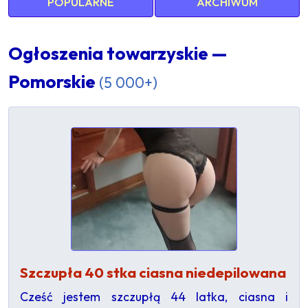
POPULARNE
ARCHIWUM
Ogłoszenia towarzyskie —
Pomorskie
(5 000+)
Szczupła 40 stka ciasna niedepilowana
Cześć jestem szczupłą 44 latka, ciasna i