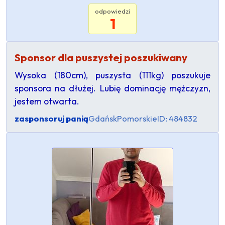
odpowiedzi
1
Sponsor dla puszystej poszukiwany
Wysoka (180cm), puszysta (111kg) poszukuje
sponsora na dłużej. Lubię dominację mężczyzn,
jestem otwarta.
zasponsoruj panią
Gdańsk
Pomorskie
ID: 484832