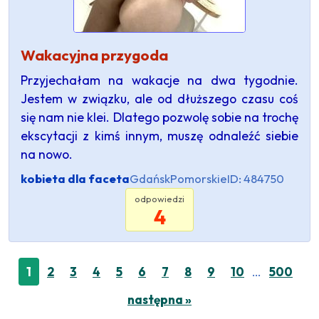
Wakacyjna przygoda
Przyjechałam na wakacje na dwa tygodnie.
Jestem w związku, ale od dłuższego czasu coś
się nam nie klei. Dlatego pozwolę sobie na trochę
ekscytacji z kimś innym, muszę odnaleźć siebie
na nowo.
kobieta dla faceta
Gdańsk
Pomorskie
ID: 484750
odpowiedzi
4
…
1
2
3
4
5
6
7
8
9
10
500
następna »