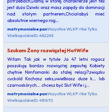
potrzebach,Damą w której charakterze jest też
jest dużo Dziwki oraz masz zapędy do dominacji
nad stałym partnerem,Chciałabyś mieć
absolutnie wiernego rog…
matrymonialne pan
Wszystkie WLKP i Nie Tylko
Wielkopolskie
ID: 482245
Szukam Żony rozwiązłej HotWife
Witam Tak jak w tytule Ja 47 letni rogacz
poszukuję bardzo rozwiązłej zepsutej Kobiety
chętnie Nimfomanki do stalej relacji?związku
cuckold Kochasz seks,uwielbiasz duże k... lub
czarnoskórych... chcesz być Slut Wife i j…
matrymonialne pan
Wszystkie WLKP i Nie Tylko
Wielkopolskie
ID: 481670