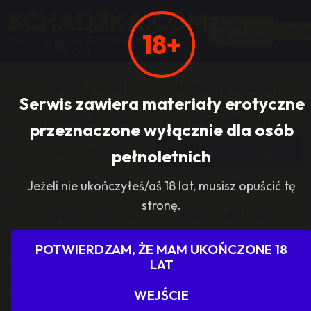
SCHADZKA.COM
Dodaj
Zalogu
18+
ogłoszenie
267 053 anonsów, 352 006 użytkowników,
działa od 1998 roku
kobieta dla faceta
kobieta dla kobiety
Serwis zawiera materiały erotyczne
matrymonialne pani
facet dla kobiety
przeznaczone wyłącznie dla osób
facet dla faceta
matrymonialne pan
pełnoletnich
zasponsoruj panią
sponsor dla pani
Jeżeli nie ukończyłeś/aś 18 lat, musisz opuścić tę
stronę.
zasponsoruj faceta
sponsor dla faceta
sponsoring grupy
agencje towarzyskie
POTWIERDZAM, ŻE MAM UKOŃCZONE 18
LAT
dam prace
szukam pracy
WEJŚCIE
grupowo i odlotowo
grupa szuka pani