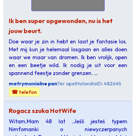
Ik ben super opgewonden, nu is het
jouw beurt.
Doe waar je zin in hebt en laat je fantasie los.
Met mij kun je helemaal losgaan en alles doen
waar we maar van dromen. Ik ben vrolijk, open
en een beetje wild. Ik nodig je uit voor een
spannend feestje zonder grenzen. …
matrymonialne pan
Ter apel
Holandia
ID: 482645
☎ telefon
Rogacz szuka HotWife
Witam.Mam 48 lat .Jeśli jesteś typem
Nimfomanki o niewyczerpanych