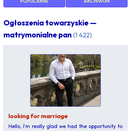
POPULARNE
ARCHIWUM
Ogłoszenia towarzyskie —
matrymonialne pan
(1 422)
looking for marriage
Hello, I'm really glad we had the opportunity to