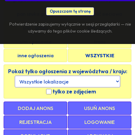
Opuszczam tę stronę
pan szuka grupy
znajomość sieciowa
Potwierdzenie zapisujemy wyłącznie w sesji przeglądarki — nie
s/m - grupy
s/m - panie
używamy do tego plików cookie śledzących.
s/m - panowie
trans
inne ogłoszenia
WSZYSTKIE
Pokaż tylko ogłoszenia z województwa / kraju:
tylko ze zdjęciem
DODAJ ANONS
USUŃ ANONS
REJESTRACJA
LOGOWANIE