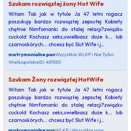
Szukam rozwiązłej żony Hot Wife
Witam Tak jak w tytule Ja 47 letni rogacz
poszukuję bardzo rozwiązłej zepsutej Kobiety
chętnie Nimfomanki do stalej relacji?związku
cuckold Kochasz seks,uwielbiasz duże k... lub
czarnoskórych... chcesz być Slut Wife i j…
matrymonialne pan
Wszystkie WLKP i Nie Tylko
Wielkopolskie
ID: 481550
Szukam Żony rozwiązłej HotWife
Witam Tak jak w tytule Ja 47 letni rogacz
poszukuję bardzo rozwiązłej zepsutej Kobiety
chętnie Nimfomanki do stalej relacji?związku
cuckold Kochasz seks,uwielbiasz duże k... lub
czarnoskórych... chcesz być Slut Wife i j…
matrymonialne pan
WLKP i Wszystkie inne