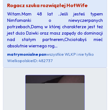
Rogacz szuka rozwiązłej HotWife
Witam.Mam 48 lat .Jeśli jesteś typem
Nimfomanki o niewyczerpanych
potrzebach,Damą w której charakterze jest też
jest dużo Dziwki oraz masz zapędy do dominacji
nad stałym partnerem,Chciałabyś mieć
absolutnie wiernego rog…
matrymonialne pan
wszystkie WLKP i nie tylko
Wielkopolskie
ID: 482737