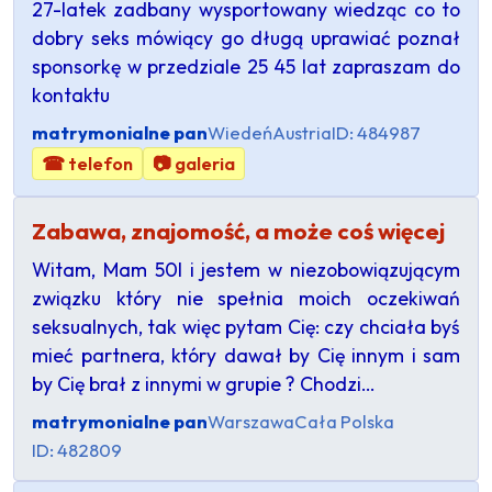
27-latek zadbany wysportowany wiedząc co to
dobry seks mówiący go długą uprawiać poznał
sponsorkę w przedziale 25 45 lat zapraszam do
kontaktu
matrymonialne pan
Wiedeń
Austria
ID: 484987
☎ telefon
📷 galeria
Zabawa, znajomość, a może coś więcej
Witam, Mam 50l i jestem w niezobowiązującym
związku który nie spełnia moich oczekiwań
seksualnych, tak więc pytam Cię: czy chciała byś
mieć partnera, który dawał by Cię innym i sam
by Cię brał z innymi w grupie ? Chodzi…
matrymonialne pan
Warszawa
Cała Polska
ID: 482809