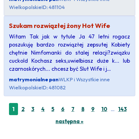
Wielkopolskie
ID: 481104
Szukam rozwiązłej żony Hot Wife
Witam Tak jak w tytule Ja 47 letni rogacz
poszukuję bardzo rozwiązłej zepsutej Kobiety
chętnie Nimfomanki do stalej relacji?związku
cuckold Kochasz seks,uwielbiasz duże k... lub
czarnoskórych... chcesz być Slut Wife i j…
matrymonialne pan
WLKP i Wszystkie inne
Wielkopolskie
ID: 481082
…
1
2
3
4
5
6
7
8
9
10
143
następna »