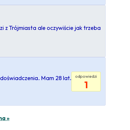
 z Trójmiasta ale oczywiście jak trzeba
odpowiedzi
z doświadczenia. Mam 28 lat.
1
na »