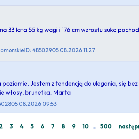
 33 lata 55 kg wagi i 176 cm wzrostu suka pochodzi
omorskie
ID: 485029
05.08.2026 11:27
a poziomie. Jestem z tendencją do ulegania, się be
ie włosy, brunetka. Marta
5028
05.08.2026 09:53
…
2
3
4
5
6
7
8
9
10
500
następ