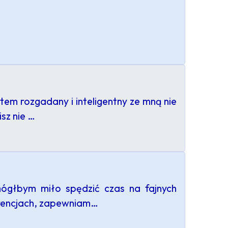
em rozgadany i inteligentny ze mną nie
sz nie …
mógłbym miło spędzić czas na fajnych
erencjach, zapewniam…