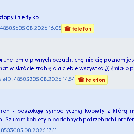
stopy i nie tylko
 485036
05.08.2026 16:05
☎ telefon
netem o piwnych oczach, chętnie cię poznam jest
 w skrócie zrobię dla ciebie wszystko ;)) śmiało pi
kie
ID: 485032
05.08.2026 14:54
☎ telefon
ron - poszukuję sympatycznej kobiety z którą 
. Szukam kobiety o podobnych potrzebach i pref
 485030
05.08.2026 13:11