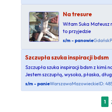
Na tresure
Witam Suka Mateusz ma
to przyjedzie
s/m - panowie
Gdańsk
P
Szczupła szuka inspiracji bdsm
Szczupła szuka inspiracji bdsm z kimś n
Jestem szczupłą, wysoka, płaska, dług
s/m - panie
Warszawa
Mazowieckie
ID: 48
1