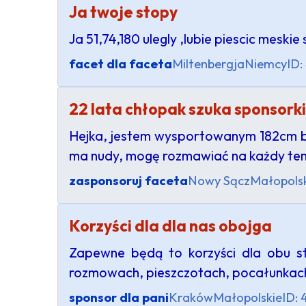
Ja twoje stopy
Ja 51,74,180 ulegly ,lubie piescic meskie 
facet dla faceta
Miltenbergja
Niemcy
ID:
22 lata chłopak szuka sponsorki
Hejka, jestem wysportowanym 182cm bru
ma nudy, mogę rozmawiać na każdy temat
zasponsoruj faceta
Nowy Sącz
Małopols
Korzyści dla dla nas obojga
Zapewne będą to korzyści dla obu st
rozmowach, pieszczotach, pocałunkach
sponsor dla pani
Kraków
Małopolskie
ID: