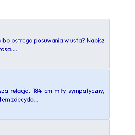
st albo ostrego posuwania w usta? Napisz
utasa.…
za relacja. 184 cm miły sympatyczny,
estem zdecydo…