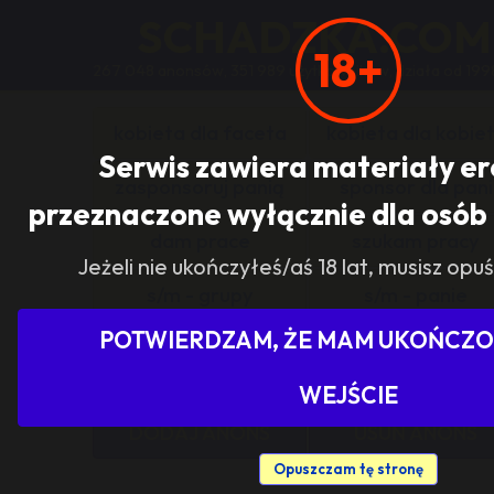
SCHADZKA.COM
18+
267 048 anonsów, 351 989 użytkowników, działa od 199
kobieta dla faceta
kobieta dla kobie
Serwis zawiera materiały e
zasponsoruj panią
sponsor dla pani
przeznaczone wyłącznie dla osób 
dam prace
szukam pracy
Jeżeli nie ukończyłeś/aś 18 lat, musisz opuś
s/m - grupy
s/m - panie
POTWIERDZAM, ŻE MAM UKOŃCZON
Pokaż tylko ogłoszenia z woj
WEJŚCIE
DODAJ ANONS
USUŃ ANONS
Opuszczam tę stronę