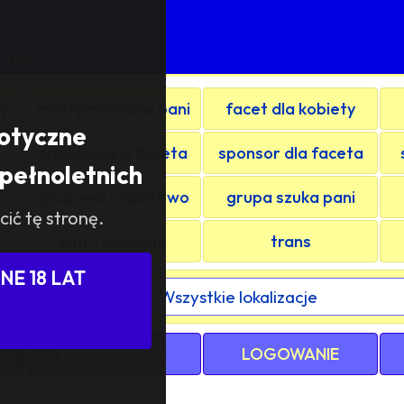
8 roku
ty
matrymonialne pani
facet dla kobiety
rotyczne
zasponsoruj faceta
sponsor dla faceta
pełnoletnich
grupowo i odlotowo
grupa szuka pani
cić tę stronę.
s/m - panowie
trans
E 18 LAT
ewództwa / kraju:
REJESTRACJA
LOGOWANIE