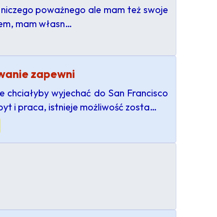
m niczego poważnego ale mam też swoje
etem, mam własn…
owanie zapewni
re chciałyby wyjechać do San Francisco
byt i praca, istnieje możliwość zosta…