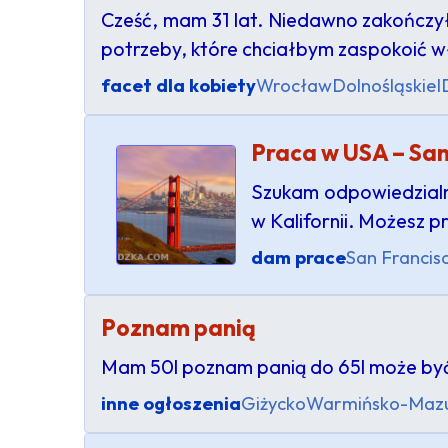
Cześć, mam 31 lat. Niedawno zakończy
potrzeby, które chciałbym zaspokoić 
facet dla kobiety
Wrocław
Dolnośląskie
I
Praca w USA – San
Szukam odpowiedzialny
w Kalifornii. Możesz p
dam prace
San Francis
Poznam panią
Mam 50l poznam panią do 65l może być 
inne ogłoszenia
Giżycko
Warmińsko-Mazu