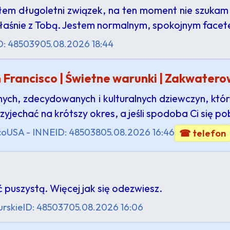
łem długoletni związek, na ten moment nie szuka
właśnie z Tobą. Jestem normalnym, spokojnym fac
D: 485039
05.08.2026 18:44
 Francisco | Świetne warunki | Zakwater
ch, zdecydowanych i kulturalnych dziewczyn, któ
rzyjechać na krótszy okres, a jeśli spodoba Ci się po
co
USA - INNE
ID: 485038
05.08.2026 16:46
☎ telefon
puszystą. Więcej jak się odezwiesz.
rskie
ID: 485037
05.08.2026 16:06