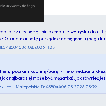
 000+)
— nie używamy do tego
robi ale z niechęcią i nie akceptuje wytrysku do u
 40. i mam ochotę porządnie obciągnąć fajnego k
ID: 485046
06.08.2026 11:28
tnim, poznam kobietę/parę - miło widziana dłużs
(jak najbardziej może być mężatka), jak również j
ilice....
Małopolskie
ID: 485044
06.08.2026 08:39