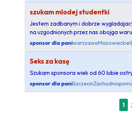
szukam mlodej studentki
Jestem zadbanym i dobrze wygladajacym
na uzgodnionych przez nas obojga waru
sponsor dla pani
warszawa
Mazowieckie
I
Seks za kasę
Szukam sponsora wiek od 60 lubie ostr
sponsor dla pani
Szczecin
Zachodniopomo
1