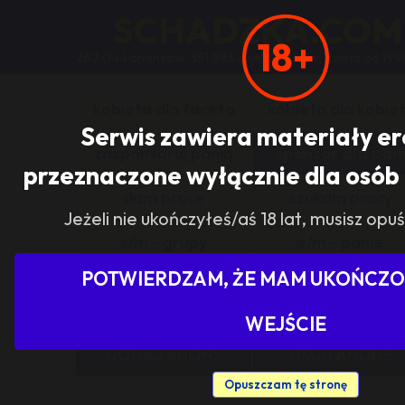
SCHADZKA.COM
18+
267 044 anonsów, 351 983 użytkowników, działa od 199
kobieta dla faceta
kobieta dla kobie
Serwis zawiera materiały e
zasponsoruj panią
sponsor dla pan
przeznaczone wyłącznie dla osób 
dam prace
szukam pracy
Jeżeli nie ukończyłeś/aś 18 lat, musisz opuś
s/m - grupy
s/m - panie
POTWIERDZAM, ŻE MAM UKOŃCZON
Pokaż tylko ogłoszenia z woj
WEJŚCIE
DODAJ ANONS
USUŃ ANONS
Opuszczam tę stronę