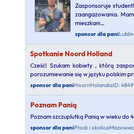
Zasponsoruje studentk
zaangażowania. Mam 3
mieszkani…
sponsor dla pani
Lublin
Spotkanie Noord Holland
Cześć! Szukam kobiety , którą zaspo
porozumiewanie się w języku polskim pr
sponsor dla pani
Hoorn
Holandia
ID: 484
Poznam Panią
Poznam szczuplutką Panią w wieku do 40
sponsor dla pani
Płock i okolica
Mazowiec