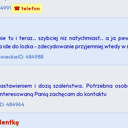
84991
☎ telefon
nie tu i teraz.. szybciej niz natychmiast.. a ja 
a ide do lozka - zdecydowanie przyjemniej wtedy w
wieckie
ID: 484988
stawieniem i dozą szaleństwa. Potrzebna osoba
ainteresowaną Panią zachęcam do kontaktu
ID: 484964
dentkę