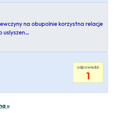
ewczyny na obupolnie korzystna relacje
o uslyszen…
odpowiedzi
1
na »