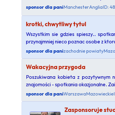
sponsor dla pani
Manchester
Anglia
ID: 4
krotki, chwytliwy tytul
Wszystkim sie gdzies spieszy.. spotka
przynajmniej nieco poznac osobe z ktor
sponsor dla pani
zachodnie powiaty
Mazo
Wakacyjna przygoda
Poszukiwana kobieta z pozytywnym na
znajomości - spotkania okazjonalne. Z
sponsor dla pani
Warszawa
Mazowieckie
Zasponsoruje stu