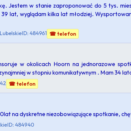
ę. Jestem w stanie zaproponować do 5 tys. miesię
9 lat, wyglądam kilka lat młodziej. Wysportow
Lubelskie
ID: 484961
☎ telefon
nsoruje w okolicach Hoorn na jednorazowe spotk
zynajmniej w stopniu komunikatywnym . Mam 34 lata 
942
☎ telefon
lat na dyskretne niezobowiązujące spotkanie, chęt
kie
ID: 484940