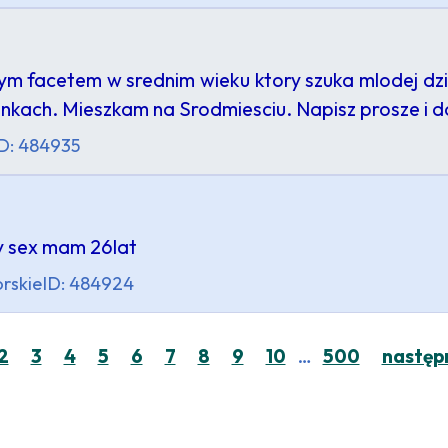
 facetem w srednim wieku ktory szuka mlodej dzi
nkach. Mieszkam na Srodmiesciu. Napisz prosze i d
D: 484935
y sex mam 26lat
rskie
ID: 484924
…
2
3
4
5
6
7
8
9
10
500
następ