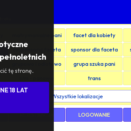
8 roku
ty
matrymonialne pani
facet dla kobiety
rotyczne
i
zasponsoruj faceta
sponsor dla faceta
pełnoletnich
grupowo i odlotowo
grupa szuka pani
cić tę stronę.
s/m - panowie
trans
E 18 LAT
ewództwa / kraju:
REJESTRACJA
LOGOWANIE