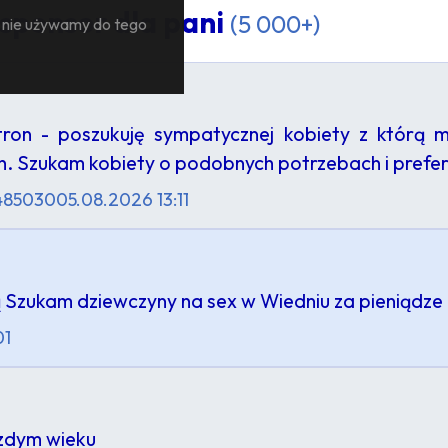
sponsor dla pani
(5 000+)
— nie używamy do tego
ron - poszukuję sympatycznej kobiety z którą 
. Szukam kobiety o podobnych potrzebach i pref
 485030
05.08.2026 13:11
 Szukam dziewczyny na sex w Wiedniu za pieniądze
01
azdym wieku