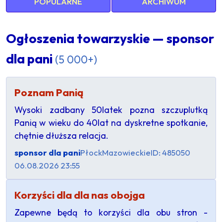
POPULARNE
ARCHIWUM
Ogłoszenia towarzyskie — sponsor
dla pani
(5 000+)
Poznam Panią
Wysoki zadbany 50latek pozna szczuplutką
Panią w wieku do 40lat na dyskretne spotkanie,
chętnie dłuższa relacja.
sponsor dla pani
Płock
Mazowieckie
ID: 485050
06.08.2026 23:55
Korzyści dla dla nas obojga
Zapewne będą to korzyści dla obu stron -