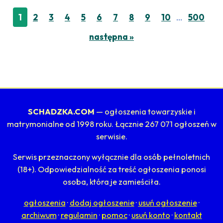
…
1
2
3
4
5
6
7
8
9
10
500
następna »
SCHADZKA.COM
— ogłoszenia towarzyskie i
matrymonialne od 1998 roku. Łącznie 267 071 ogłoszeń w
serwisie.
Serwis przeznaczony wyłącznie dla osób pełnoletnich
(18+). Odpowiedzialność za treść ogłoszenia ponosi
osoba, która je zamieściła.
ogłoszenia
·
dodaj ogłoszenie
·
usuń ogłoszenie
·
archiwum
·
regulamin
·
pomoc
·
usuń konto
·
kontakt