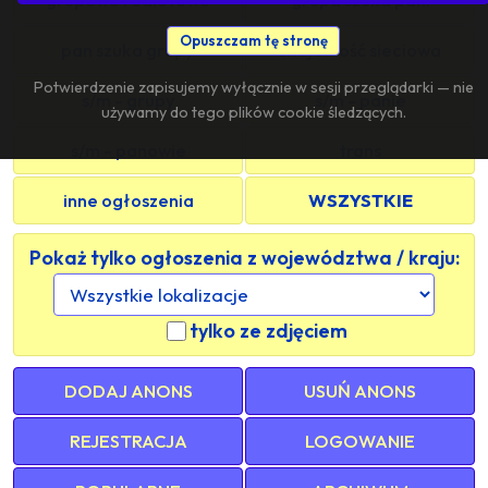
Opuszczam tę stronę
pan szuka grupy
znajomość sieciowa
Potwierdzenie zapisujemy wyłącznie w sesji przeglądarki — nie
s/m - grupy
s/m - panie
używamy do tego plików cookie śledzących.
s/m - panowie
trans
inne ogłoszenia
WSZYSTKIE
Pokaż tylko ogłoszenia z województwa / kraju:
tylko ze zdjęciem
DODAJ ANONS
USUŃ ANONS
REJESTRACJA
LOGOWANIE