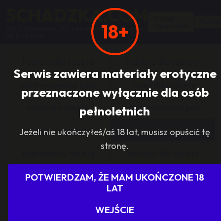
SCHADZKA.COM
Dodaj
Zalogu
18+
ogłoszenie
267 071 anonsów, 352 065 użytkowników, działa
od 1998 roku
kobieta dla faceta
kobieta dla kobiety
Serwis zawiera materiały erotyczne
matrymonialne pani
facet dla kobiety
przeznaczone wyłącznie dla osób
facet dla faceta
matrymonialne pan
pełnoletnich
zasponsoruj panią
sponsor dla pani
Jeżeli nie ukończyłeś/aś 18 lat, musisz opuścić tę
stronę.
zasponsoruj faceta
sponsor dla faceta
sponsoring grupy
agencje towarzyskie
POTWIERDZAM, ŻE MAM UKOŃCZONE 18
LAT
dam prace
szukam pracy
WEJŚCIE
grupowo i odlotowo
grupa szuka pani