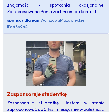
znajomości - spotkania okazjonalne.
Zainteresowaną Panią zachęcam do kontaktu
sponsor dla pani
Warszawa
Mazowieckie
ID: 484964
Zasponsoruje studentkę
Zasponsoruje studentkę. Jestem w stanie
zaproponować do 5 tys. miesięcznie w zależności