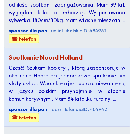
od ilości spotkań i zaangażowania. Mam 39 lat,
wyglądam kilka lat młodziej. Wysportowana
sylwetka. 180cm/80kg. Mam własne mieszkani…
sponsor dla pani
Lublin
Lubelskie
ID: 484961
☎ telefon
Spotkanie Noord Holland
Cześć! Szukam kobiety , którą zasponsoruje w
okolicach Hoorn na jednorazowe spotkanie lub
stały układ. Warunkiem jest porozumiewanie się
w języku polskim przynajmniej w stopniu
komunikatywnym . Mam 34 lata ,kulturalny i…
sponsor dla pani
Hoorn
Holandia
ID: 484942
☎ telefon