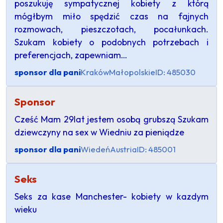
poszukuję sympatycznej kobiety z którą
mógłbym miło spędzić czas na fajnych
rozmowach, pieszczotach, pocałunkach.
Szukam kobiety o podobnych potrzebach i
preferencjach, zapewniam…
sponsor dla pani
Kraków
Małopolskie
ID: 485030
Sponsor
Cześć Mam 29lat jestem osobą grubszą Szukam
dziewczyny na sex w Wiedniu za pieniądze
sponsor dla pani
Wiedeń
Austria
ID: 485001
Seks
Seks za kase Manchester- kobiety w kazdym
wieku