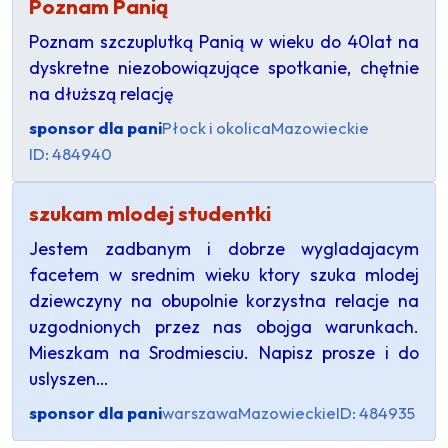
Poznam Panią
Poznam szczuplutką Panią w wieku do 40lat na
dyskretne niezobowiązujące spotkanie, chętnie
na dłuższą relację
sponsor dla pani
Płock i okolica
Mazowieckie
ID: 484940
szukam mlodej studentki
Jestem zadbanym i dobrze wygladajacym
facetem w srednim wieku ktory szuka mlodej
dziewczyny na obupolnie korzystna relacje na
uzgodnionych przez nas obojga warunkach.
Mieszkam na Srodmiesciu. Napisz prosze i do
uslyszen…
sponsor dla pani
warszawa
Mazowieckie
ID: 484935