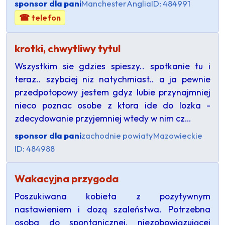
sponsor dla pani
Manchester
Anglia
ID: 484991
☎ telefon
krotki, chwytliwy tytul
Wszystkim sie gdzies spieszy.. spotkanie tu i
teraz.. szybciej niz natychmiast.. a ja pewnie
przedpotopowy jestem gdyz lubie przynajmniej
nieco poznac osobe z ktora ide do lozka -
zdecydowanie przyjemniej wtedy w nim cz…
sponsor dla pani
zachodnie powiaty
Mazowieckie
ID: 484988
Wakacyjna przygoda
Poszukiwana kobieta z pozytywnym
nastawieniem i dozą szaleństwa. Potrzebna
osoba do spontanicznej, niezobowiązującej