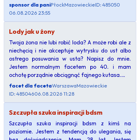
sponsor dla pani
Płock
Mazowieckie
ID: 485050
06.08.2026 23:55
Lody jak u żony
Twoja żona nie lubi robić loda? A może robi ale z
niechęcią i nie akceptuje wytrysku do ust albo
ostrego posuwania w usta? Napisz do mnie.
Jestem normalnym facetem po 40. i mam
ochotę porządnie obciągnąć fajnego kutasa.…
facet dla faceta
Warszawa
Mazowieckie
ID: 485046
06.08.2026 11:28
Szczupła szuka inspiracji bdsm
Szczupła szuka inspiracji bdsm z kimś na
poziomie. Jestem z tendencją do ulegania, się
bez doświadczenia. Mam 28 lat. Jestem