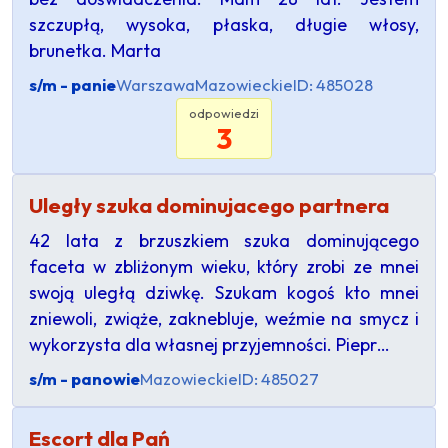
szczupłą, wysoka, płaska, długie włosy,
brunetka. Marta
s/m - panie
Warszawa
Mazowieckie
ID: 485028
odpowiedzi
3
Uległy szuka dominujacego partnera
42 lata z brzuszkiem szuka dominującego
faceta w zbliżonym wieku, który zrobi ze mnei
swoją uległą dziwkę. Szukam kogoś kto mnei
zniewoli, zwiąże, zaknebluje, weźmie na smycz i
wykorzysta dla własnej przyjemności. Piepr…
s/m - panowie
Mazowieckie
ID: 485027
Escort dla Pań