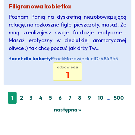
Filigranowa kobietka
Poznam Panią na dyskretną niezobowiązującą
relację, na rozkoszne figle, pieszczoty, masaż. Ze
mną zrealizujesz swoje fantazje erotyczne...
Masaż erotyczny w cieplutkiej aromatycznej
oliwce :) tak chcę poczuć jak drży Tw…
facet dla kobiety
Płock
Mazowieckie
ID: 484965
odpowiedzi
1
…
1
2
3
4
5
6
7
8
9
10
500
następna »