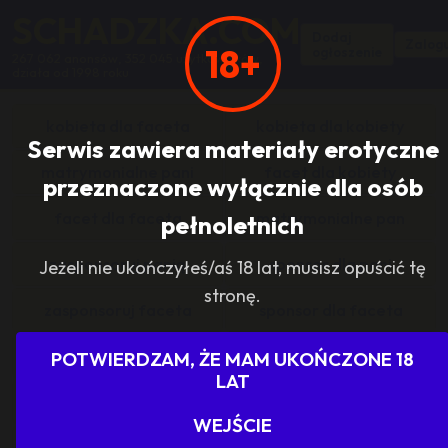
SCHADZKA.COM
Dodaj
Zalogu
18+
ogłoszenie
267 062 anonsów, 352 045 użytkowników,
działa od 1998 roku
kobieta dla faceta
kobieta dla kobiety
Serwis zawiera materiały erotyczne
matrymonialne pani
facet dla kobiety
przeznaczone wyłącznie dla osób
facet dla faceta
matrymonialne pan
pełnoletnich
zasponsoruj panią
sponsor dla pani
Jeżeli nie ukończyłeś/aś 18 lat, musisz opuścić tę
stronę.
zasponsoruj faceta
sponsor dla faceta
sponsoring grupy
agencje towarzyskie
POTWIERDZAM, ŻE MAM UKOŃCZONE 18
LAT
dam prace
szukam pracy
WEJŚCIE
grupowo i odlotowo
grupa szuka pani