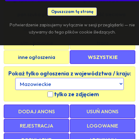
Opuszczam tę stronę
pan szuka grupy
znajomość sieciowa
Potwierdzenie zapisujemy wyłącznie w sesji przeglądarki — nie
s/m - grupy
s/m - panie
używamy do tego plików cookie śledzących.
s/m - panowie
trans
inne ogłoszenia
WSZYSTKIE
Pokaż tylko ogłoszenia z województwa / kraju:
tylko ze zdjęciem
DODAJ ANONS
USUŃ ANONS
REJESTRACJA
LOGOWANIE