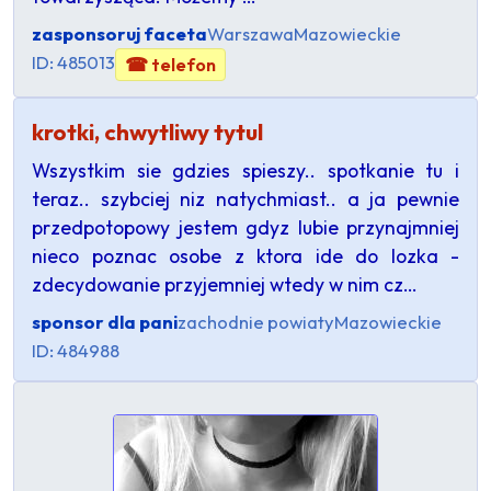
zasponsoruj faceta
Warszawa
Mazowieckie
ID: 485013
☎ telefon
krotki, chwytliwy tytul
Wszystkim sie gdzies spieszy.. spotkanie tu i
teraz.. szybciej niz natychmiast.. a ja pewnie
przedpotopowy jestem gdyz lubie przynajmniej
nieco poznac osobe z ktora ide do lozka -
zdecydowanie przyjemniej wtedy w nim cz…
sponsor dla pani
zachodnie powiaty
Mazowieckie
ID: 484988