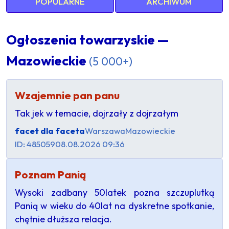
POPULARNE
ARCHIWUM
Ogłoszenia towarzyskie —
Mazowieckie
(5 000+)
Wzajemnie pan panu
Tak jek w temacie, dojrzały z dojrzałym
facet dla faceta
Warszawa
Mazowieckie
ID: 485059
08.08.2026 09:36
Poznam Panią
Wysoki zadbany 50latek pozna szczuplutką
Panią w wieku do 40lat na dyskretne spotkanie,
chętnie dłuższa relacja.