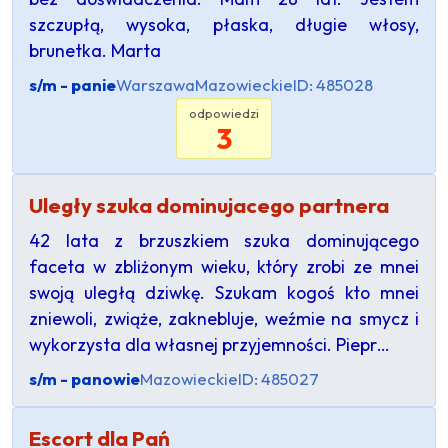
szczupłą, wysoka, płaska, długie włosy,
brunetka. Marta
s/m - panie
Warszawa
Mazowieckie
ID: 485028
odpowiedzi
3
Uległy szuka dominujacego partnera
42 lata z brzuszkiem szuka dominującego
faceta w zbliżonym wieku, który zrobi ze mnei
swoją uległą dziwkę. Szukam kogoś kto mnei
zniewoli, zwiąże, zaknebluje, weźmie na smycz i
wykorzysta dla własnej przyjemności. Piepr…
s/m - panowie
Mazowieckie
ID: 485027
Escort dla Pań