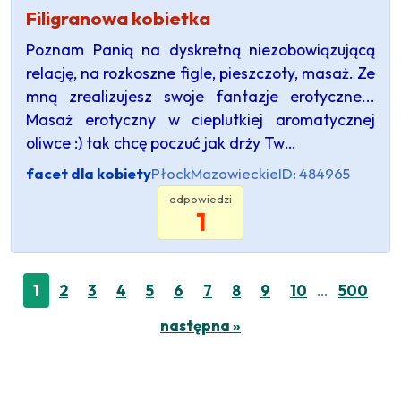
Filigranowa kobietka
Poznam Panią na dyskretną niezobowiązującą
relację, na rozkoszne figle, pieszczoty, masaż. Ze
mną zrealizujesz swoje fantazje erotyczne...
Masaż erotyczny w cieplutkiej aromatycznej
oliwce :) tak chcę poczuć jak drży Tw…
facet dla kobiety
Płock
Mazowieckie
ID: 484965
odpowiedzi
1
…
1
2
3
4
5
6
7
8
9
10
500
następna »