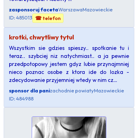
zasponsoruj faceta
Warszawa
Mazowieckie
ID: 485013
☎ telefon
krotki, chwytliwy tytul
Wszystkim sie gdzies spieszy.. spotkanie tu i
teraz.. szybciej niz natychmiast.. a ja pewnie
przedpotopowy jestem gdyz lubie przynajmniej
nieco poznac osobe z ktora ide do lozka -
zdecydowanie przyjemniej wtedy w nim cz…
sponsor dla pani
zachodnie powiaty
Mazowieckie
ID: 484988