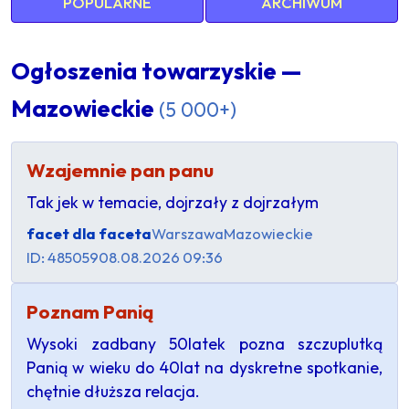
POPULARNE
ARCHIWUM
Ogłoszenia towarzyskie —
Mazowieckie
(5 000+)
Wzajemnie pan panu
Tak jek w temacie, dojrzały z dojrzałym
facet dla faceta
Warszawa
Mazowieckie
ID: 485059
08.08.2026 09:36
Poznam Panią
Wysoki zadbany 50latek pozna szczuplutką
Panią w wieku do 40lat na dyskretne spotkanie,
chętnie dłuższa relacja.