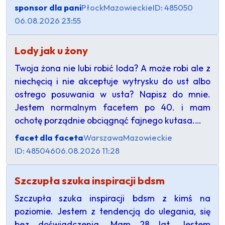
sponsor dla pani
Płock
Mazowieckie
ID: 485050
06.08.2026 23:55
Lody jak u żony
Twoja żona nie lubi robić loda? A może robi ale z
niechęcią i nie akceptuje wytrysku do ust albo
ostrego posuwania w usta? Napisz do mnie.
Jestem normalnym facetem po 40. i mam
ochotę porządnie obciągnąć fajnego kutasa.…
facet dla faceta
Warszawa
Mazowieckie
ID: 485046
06.08.2026 11:28
Szczupła szuka inspiracji bdsm
Szczupła szuka inspiracji bdsm z kimś na
poziomie. Jestem z tendencją do ulegania, się
bez doświadczenia. Mam 28 lat. Jestem