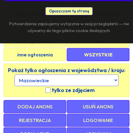
Opuszczam tę stronę
pan szuka grupy
znajomość sieciowa
Potwierdzenie zapisujemy wyłącznie w sesji przeglądarki — nie
s/m - grupy
s/m - panie
używamy do tego plików cookie śledzących.
s/m - panowie
trans
inne ogłoszenia
WSZYSTKIE
Pokaż tylko ogłoszenia z województwa / kraju:
tylko ze zdjęciem
DODAJ ANONS
USUŃ ANONS
REJESTRACJA
LOGOWANIE