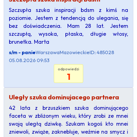
Szczupła szuka inspiracji bdsm z kimś na
poziomie. Jestem z tendencją do ulegania, się
bez doświadczenia. Mam 28 lat. Jestem
szczupłą, wysoka, płaska, długie włosy,
brunetka. Marta
s/m - panie
Warszawa
Mazowieckie
ID: 485028
05.08.2026 09:53
odpowiedzi
1
Uległy szuka dominujacego partnera
42 lata z brzuszkiem szuka dominującego
faceta w zbliżonym wieku, który zrobi ze mnei
swoją uległą dziwkę. Szukam kogoś kto mnei
zniewoli, zwiąże, zaknebluje, weźmie na smycz i