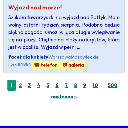
Wyjazd nad morze!
Szukam towarzyszki na wyjazd nad Bałtyk. Mam
wolny ostatni tydzień sierpnia. Podobno będzie
piękna pogoda, umozliwijąca długie wylegiwanie
się na plaży. Chętnie na plaży naturystów, która
jest w pobliżu. Wyjazd w pełni …
facet dla kobiety
Warszawa
Mazowieckie
ID: 484954
☎ telefon
📷 galeria
…
1
2
3
4
5
6
7
8
9
10
500
następna »