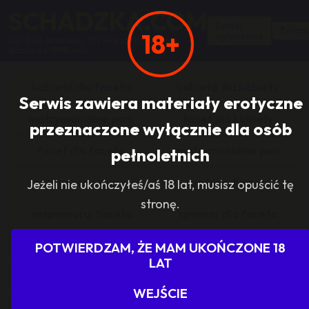
SCHADZKA.COM
Dodaj
Zalogu
18+
ogłoszenie
267 048 anonsów, 351 989 użytkowników,
działa od 1998 roku
kobieta dla faceta
kobieta dla kobiety
Serwis zawiera materiały erotyczne
matrymonialne pani
facet dla kobiety
przeznaczone wyłącznie dla osób
facet dla faceta
matrymonialne pan
pełnoletnich
zasponsoruj panią
sponsor dla pani
Jeżeli nie ukończyłeś/aś 18 lat, musisz opuścić tę
stronę.
zasponsoruj faceta
sponsor dla faceta
sponsoring grupy
agencje towarzyskie
POTWIERDZAM, ŻE MAM UKOŃCZONE 18
LAT
dam prace
szukam pracy
WEJŚCIE
grupowo i odlotowo
grupa szuka pani