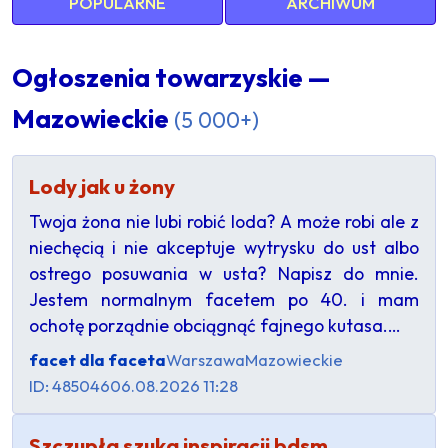
POPULARNE
ARCHIWUM
Ogłoszenia towarzyskie —
Mazowieckie
(5 000+)
Lody jak u żony
Twoja żona nie lubi robić loda? A może robi ale z
niechęcią i nie akceptuje wytrysku do ust albo
ostrego posuwania w usta? Napisz do mnie.
Jestem normalnym facetem po 40. i mam
ochotę porządnie obciągnąć fajnego kutasa.…
facet dla faceta
Warszawa
Mazowieckie
ID: 485046
06.08.2026 11:28
Szczupła szuka inspiracji bdsm