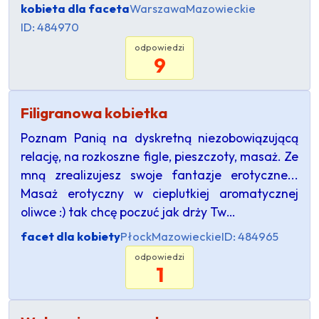
kobieta dla faceta
Warszawa
Mazowieckie
ID: 484970
odpowiedzi
9
Filigranowa kobietka
Poznam Panią na dyskretną niezobowiązującą
relację, na rozkoszne figle, pieszczoty, masaż. Ze
mną zrealizujesz swoje fantazje erotyczne...
Masaż erotyczny w cieplutkiej aromatycznej
oliwce :) tak chcę poczuć jak drży Tw…
facet dla kobiety
Płock
Mazowieckie
ID: 484965
odpowiedzi
1