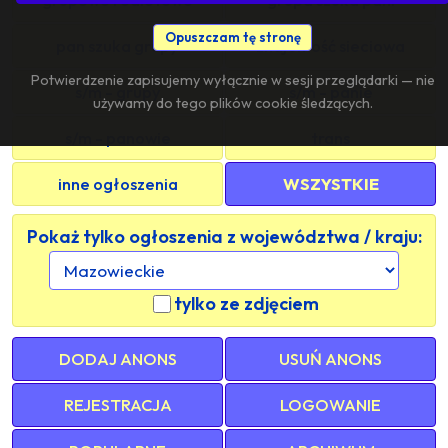
Opuszczam tę stronę
pan szuka grupy
znajomość sieciowa
Potwierdzenie zapisujemy wyłącznie w sesji przeglądarki — nie
s/m - grupy
s/m - panie
używamy do tego plików cookie śledzących.
s/m - panowie
trans
inne ogłoszenia
WSZYSTKIE
Pokaż tylko ogłoszenia z województwa / kraju:
tylko ze zdjęciem
DODAJ ANONS
USUŃ ANONS
REJESTRACJA
LOGOWANIE