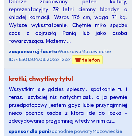
Dobrze zbudowany, pełen kultury,
reprezentacyjny 39 letni ciemny blondyn o
śniadej karnacji. Wzros 176 cm, waga 71 kg.
Wyższe wykształcenie. Chętnie miło spędzę
czas z dojrzałą Panią lub jako osoba
towarzysząca. Możemy …
zasponsoruj faceta
Warszawa
Mazowieckie
ID: 485013
04.08.2026 12:24
☎ telefon
krotki, chwytliwy tytul
Wszystkim sie gdzies spieszy.. spotkanie tu i
teraz.. szybciej niz natychmiast.. a ja pewnie
przedpotopowy jestem gdyz lubie przynajmniej
nieco poznac osobe z ktora ide do lozka -
zdecydowanie przyjemniej wtedy w nim cz…
sponsor dla pani
zachodnie powiaty
Mazowieckie