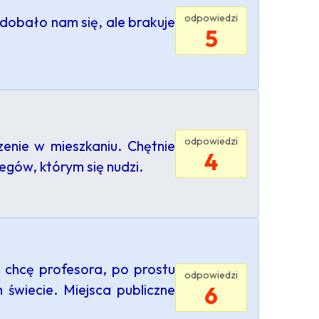
odpowiedzi
dobało nam się, ale brakuje
5
odpowiedzi
nie w mieszkaniu. Chętnie
4
gów, którym się nudzi.
ie chcę profesora, po prostu
odpowiedzi
świecie. Miejsca publiczne
6