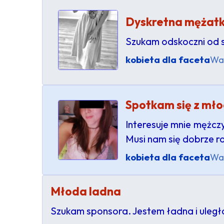
Dyskretna mężat
Szukam odskoczni od sw
kobieta dla faceta
Wa
Spotkam się z mł
Interesuje mnie mężcz
Musi nam się dobrze r
kobieta dla faceta
Wa
Młoda ladna
Szukam sponsora. Jestem ładna i uległ