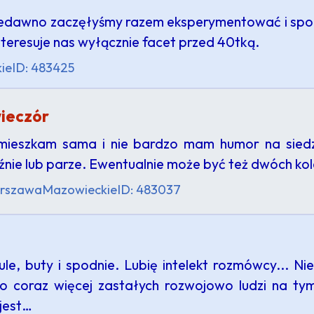
 Niedawno zaczęłyśmy razem eksperymentować i spo
eresuje nas wyłącznie facet przed 40tką.
ie
ID: 483425
ieczór
mieszkam sama i nie bardzo mam humor na siedze
ie lub parze. Ewentualnie może być też dwóch kole
rszawa
Mazowieckie
ID: 483037
ule, buty i spodnie. Lubię intelekt rozmówcy... N
o coraz więcej zastałych rozwojowo ludzi na tym 
jest…