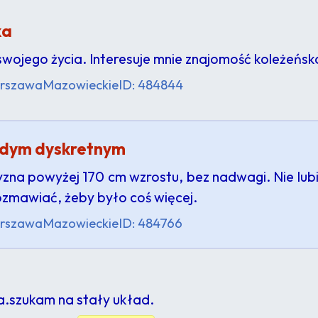
ka
ojego życia. Interesuje mnie znajomość koleżeńska,
rszawa
Mazowieckie
ID: 484844
odym dyskretnym
yzna powyżej 170 cm wzrostu, bez nadwagi. Nie lubi
ozmawiać, żeby było coś więcej.
rszawa
Mazowieckie
ID: 484766
a.szukam na stały układ.