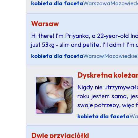
kobieta dla faceta
Warszawa
Mazowieck
Warsaw
Hi there! I'm Priyanka, a 22-year-old In
just 53kg - slim and petite. I'll admit I'
kobieta dla faceta
Warsaw
Mazowieckie
Dyskretna koleża
Nigdy nie utrzymywała
roku jestem sama, jes
swoje potrzeby, więc 
kobieta dla faceta
Wa
Dwie przyjaciółki