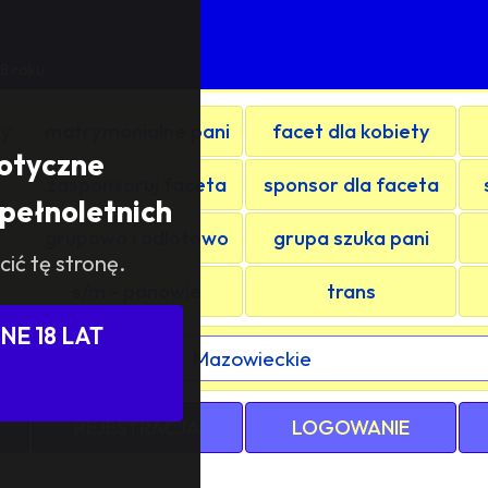
8 roku
ty
matrymonialne pani
facet dla kobiety
rotyczne
zasponsoruj faceta
sponsor dla faceta
pełnoletnich
grupowo i odlotowo
grupa szuka pani
cić tę stronę.
s/m - panowie
trans
E 18 LAT
ewództwa / kraju:
REJESTRACJA
LOGOWANIE