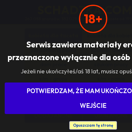
SCHADZKA.COM
18+
267 058 anonsów, 352 029 użytkowników, działa od 199
kobieta dla faceta
kobieta dla kobie
Serwis zawiera materiały e
zasponsoruj panią
sponsor dla pani
przeznaczone wyłącznie dla osób 
dam prace
szukam pracy
Jeżeli nie ukończyłeś/aś 18 lat, musisz opuś
s/m - grupy
s/m - panie
POTWIERDZAM, ŻE MAM UKOŃCZON
Pokaż tylko ogłoszenia z woj
WEJŚCIE
DODAJ ANONS
USUŃ ANONS
Opuszczam tę stronę