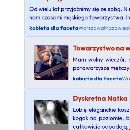
Od wielu lat przyjaźnimy się ze sobą.
nam czasami męskiego towarzystwa. Int
kobieta dla faceta
Warszawa
Mazowieck
Towarzystwo na w
Mam wolny wieczór, 
potowarzyszę mężczyźn
kobieta dla faceta
Wa
Dyskretna Natka
Lubię eleganckie kosz
kogoś na poziomie, b
całkowicie odpadają, 