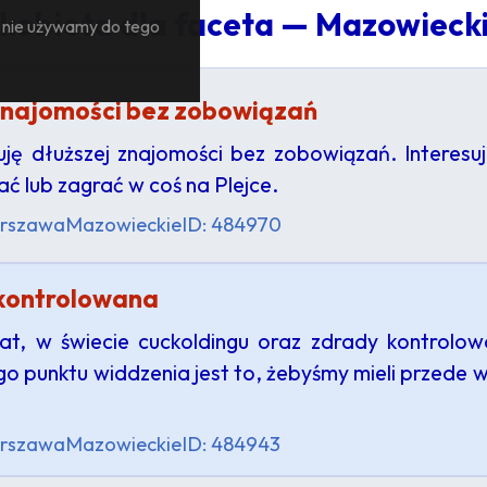
 kobieta dla faceta — Mazowieck
— nie używamy do tego
znajomości bez zobowiązań
ję dłuższej znajomości bez zobowiązań. Interesuj
 lub zagrać w coś na Plejce.
rszawa
Mazowieckie
ID: 484970
kontrolowana
at, w świecie cuckoldingu oraz zdrady kontrolow
o punktu widdzenia jest to, żebyśmy mieli przede w
rszawa
Mazowieckie
ID: 484943