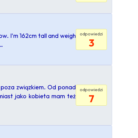
odpowiedzi
now. I'm 162cm tall and weigh
3
 …
ji poza związkiem. Od ponad
odpowiedzi
omiast jako kobieta mam też
7