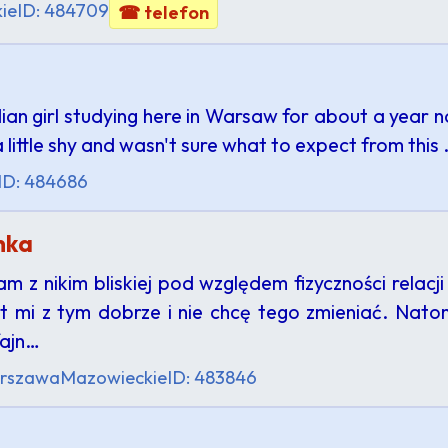
ie
ID: 484709
☎ telefon
dian girl studying here in Warsaw for about a year 
m a little shy and wasn't sure what to expect from this
ID: 484686
nka
m z nikim bliskiej pod względem fizyczności relac
t mi z tym dobrze i nie chcę tego zmieniać. Nat
fajn…
rszawa
Mazowieckie
ID: 483846