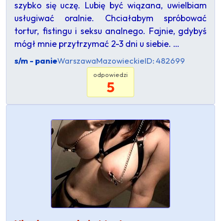
szybko się uczę. Lubię być wiązana, uwielbiam
usługiwać oralnie. Chciałabym spróbować
tortur, fistingu i seksu analnego. Fajnie, gdybyś
mógł mnie przytrzymać 2-3 dni u siebie. …
s/m - panie
Warszawa
Mazowieckie
ID: 482699
odpowiedzi
5