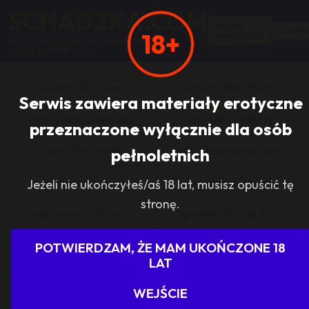
SCHADZKA.COM
Dodaj
Zalogu
18+
ogłoszenie
267 071 anonsów, 352 064 użytkowników,
działa od 1998 roku
kobieta dla faceta
kobieta dla kobiety
Serwis zawiera materiały erotyczne
matrymonialne pani
facet dla kobiety
przeznaczone wyłącznie dla osób
facet dla faceta
matrymonialne pan
pełnoletnich
zasponsoruj panią
sponsor dla pani
Jeżeli nie ukończyłeś/aś 18 lat, musisz opuścić tę
stronę.
zasponsoruj faceta
sponsor dla faceta
sponsoring grupy
agencje towarzyskie
POTWIERDZAM, ŻE MAM UKOŃCZONE 18
LAT
dam prace
szukam pracy
WEJŚCIE
grupowo i odlotowo
grupa szuka pani