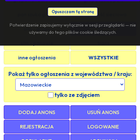
Opuszczam tę stronę
pan szuka grupy
znajomość sieciowa
Potwierdzenie zapisujemy wyłącznie w sesji przeglądarki — nie
s/m - grupy
s/m - panie
używamy do tego plików cookie śledzących.
s/m - panowie
trans
inne ogłoszenia
WSZYSTKIE
Pokaż tylko ogłoszenia z województwa / kraju:
tylko ze zdjęciem
DODAJ ANONS
USUŃ ANONS
REJESTRACJA
LOGOWANIE