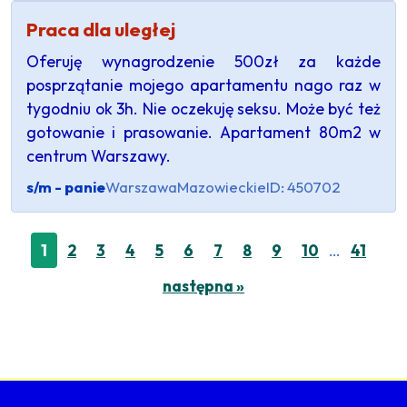
Praca dla uległej
Oferuję wynagrodzenie 500zł za każde
posprzątanie mojego apartamentu nago raz w
tygodniu ok 3h. Nie oczekuję seksu. Może być też
gotowanie i prasowanie. Apartament 80m2 w
centrum Warszawy.
s/m - panie
Warszawa
Mazowieckie
ID: 450702
…
1
2
3
4
5
6
7
8
9
10
41
następna »