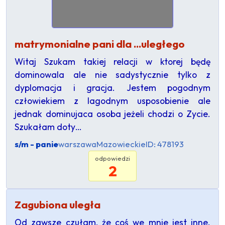
matrymonialne pani dla ...uległego
Witaj Szukam takiej relacji w ktorej będę
dominowala ale nie sadystycznie tylko z
dyplomacja i gracja. Jestem pogodnym
człowiekiem z lagodnym usposobienie ale
jednak dominujaca osoba jeżeli chodzi o Zycie.
Szukałam doty…
s/m - panie
warszawa
Mazowieckie
ID: 478193
odpowiedzi
2
Zagubiona uległa
Od zawsze czułam, że coś we mnie jest inne.