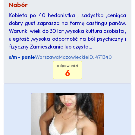
Nabór
Kobieta po 40 hedonistka , sadystka ,ceniąca
dobry gust zaprasza na formę castingu panów.
Warunki wiek do 30 lat ,wysoka kultura osobista ,
uległość ,wysoka odporność na ból psychiczny i
fizyczny Zamieszkanie lub częsta…
s/m - panie
Warszawa
Mazowieckie
ID: 471340
odpowiedzi
6