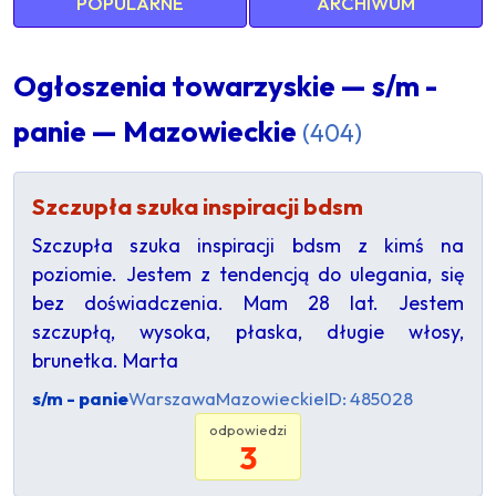
POPULARNE
ARCHIWUM
Ogłoszenia towarzyskie — s/m -
panie — Mazowieckie
(404)
Szczupła szuka inspiracji bdsm
Szczupła szuka inspiracji bdsm z kimś na
poziomie. Jestem z tendencją do ulegania, się
bez doświadczenia. Mam 28 lat. Jestem
szczupłą, wysoka, płaska, długie włosy,
brunetka. Marta
s/m - panie
Warszawa
Mazowieckie
ID: 485028
odpowiedzi
3