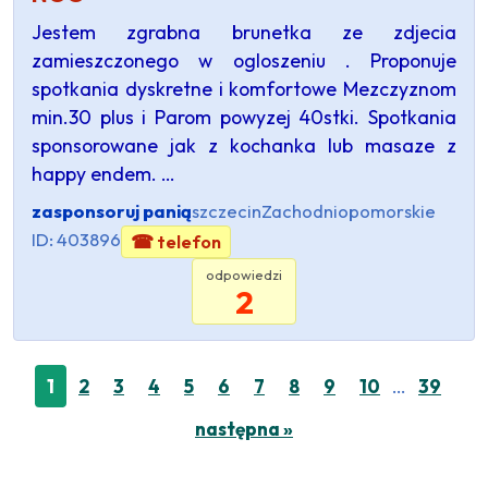
Jestem zgrabna brunetka ze zdjecia
zamieszczonego w ogloszeniu . Proponuje
spotkania dyskretne i komfortowe Mezczyznom
min.30 plus i Parom powyzej 40stki. Spotkania
sponsorowane jak z kochanka lub masaze z
happy endem. …
zasponsoruj panią
szczecin
Zachodniopomorskie
ID: 403896
☎ telefon
odpowiedzi
2
…
1
2
3
4
5
6
7
8
9
10
39
następna »