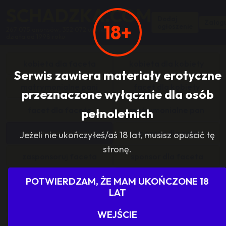
SCHADZKA.COM
Dodaj
Zalogu
18+
ogłoszenie
267 075 anonsów, 352 072 użytkowników,
działa od 1998 roku
kobieta dla faceta
kobieta dla kobiety
Serwis zawiera materiały erotyczne
matrymonialne pani
facet dla kobiety
przeznaczone wyłącznie dla osób
facet dla faceta
matrymonialne pan
pełnoletnich
zasponsoruj panią
sponsor dla pani
Jeżeli nie ukończyłeś/aś 18 lat, musisz opuścić tę
stronę.
zasponsoruj faceta
sponsor dla faceta
sponsoring grupy
agencje towarzyskie
POTWIERDZAM, ŻE MAM UKOŃCZONE 18
LAT
dam prace
szukam pracy
WEJŚCIE
grupowo i odlotowo
grupa szuka pani