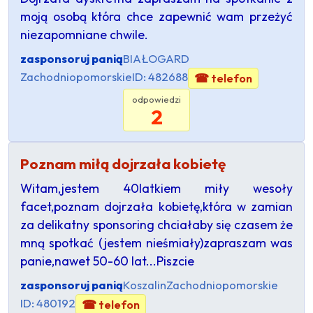
moją osobą która chce zapewnić wam przeżyć
niezapomniane chwile.
zasponsoruj panią
BIAŁOGARD
Zachodniopomorskie
ID: 482688
☎ telefon
odpowiedzi
2
Poznam miłą dojrzała kobietę
Witam,jestem 40latkiem miły wesoły
facet,poznam dojrzała kobietę,która w zamian
za delikatny sponsoring chciałaby się czasem że
mną spotkać (jestem nieśmiały)zapraszam was
panie,nawet 50-60 lat...Piszcie
zasponsoruj panią
Koszalin
Zachodniopomorskie
ID: 480192
☎ telefon