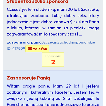
Studentka szuka sponsora
Cześć :) jestem studentką, mam 20 lat. Szczupła,
atrakcyjna, zadbana. Lubię dobry seks, który
jednocześnie jest dobrą zabawą :) szukam Pana
z lokum, któremu w zamian za pieniążki mogę
zagwarantować miło spędzony czas i …
zasponsoruj panią
Szczecin
Zachodniopomorskie
ID: 417809
☎ telefon
odpowiedzi
2
Zasposoruje Panią
Witam drogie panie. Mam 29 lat i jestem
zadbanym i kulturalnym facetem. Jestem też w
związku z jedną kobietą od 6 lat. Jeżeli jest tu
Pani chetna na spotkanie jednorazowe to prosze