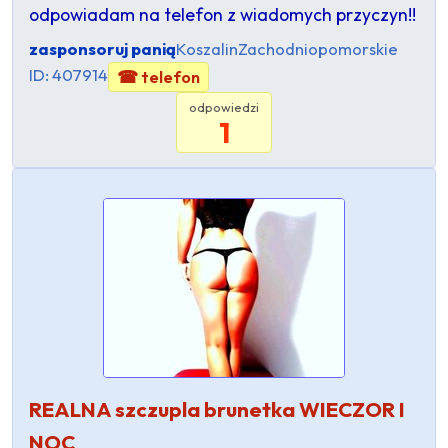
odpowiadam na telefon z wiadomych przyczyn!!
zasponsoruj panią
Koszalin
Zachodniopomorskie
ID: 407914
☎ telefon
odpowiedzi
1
REALNA szczupla brunetka WIECZOR I
NOC