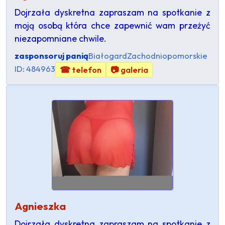
Dojrzała dyskretna zapraszam na spotkanie z
moją osobą która chce zapewnić wam przeżyć
niezapomniane chwile.
zasponsoruj panią
Białogard
Zachodniopomorskie
ID: 484963
☎ telefon
📷 galeria
Agnieszka
Dojrzała dyskretna zapraszam na spotkanie z