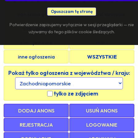
Opuszczam tę stronę
pan szuka grupy
znajomość sieciowa
Potwierdzenie zapisujemy wyłącznie w sesji przeglądarki — nie
s/m - grupy
s/m - panie
używamy do tego plików cookie śledzących.
s/m - panowie
trans
inne ogłoszenia
WSZYSTKIE
Pokaż tylko ogłoszenia z województwa / kraju:
tylko ze zdjęciem
DODAJ ANONS
USUŃ ANONS
REJESTRACJA
LOGOWANIE