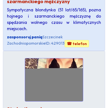
szarmanckiego mężczyzny
Sympatyczna blondynka (51 lat/65/165), pozna
hojnego i szarmanckiego mężczyznę do
spędzania wolnego czasu w klimatycznych
miejscach.
zasponsoruj panią
Szczecinek
Zachodniopomorskie
ID: 429013
☎ telefon