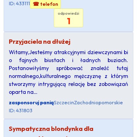
ID: 433111
☎ telefon
odpowiedzi
1
Przyjaciela na dłużej
Witamy,Jesteśmy atrakcyjnymi dziewczynami bi
o fajnych biustach i ładnych buziach.
Postanowiłyśmy spróbować znaleźć tutaj
normalnego,kulturalnego mężczyznę z którym
stworzymy intrygującą relację bez zobowiązań
oparta na…
zasponsoruj panią
Szczecin
Zachodniopomorskie
ID: 431803
Sympatyczna blondynka dla