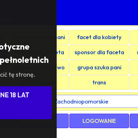
8 roku
ty
matrymonialne pani
facet dla kobiety
rotyczne
i
zasponsoruj faceta
sponsor dla faceta
pełnoletnich
grupowo i odlotowo
grupa szuka pani
cić tę stronę.
s/m - panowie
trans
E 18 LAT
ewództwa / kraju:
REJESTRACJA
LOGOWANIE