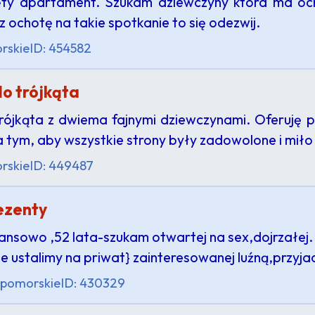
ęty apartament. Szukam dziewczyny która ma och
ochotę na takie spotkanie to się odezwij.
rskie
ID: 454582
o trójkąta
ójkąta z dwiema fajnymi dziewczynami. Oferuję pr
 na tym, aby wszystkie strony były zadowolone i mi
rskie
ID: 449487
rezenty
ansowo ,52 lata-szukam otwartej na sex,dojrzałej.
e ustalimy na priwat} zainteresowanej luźną,przyj
pomorskie
ID: 430329