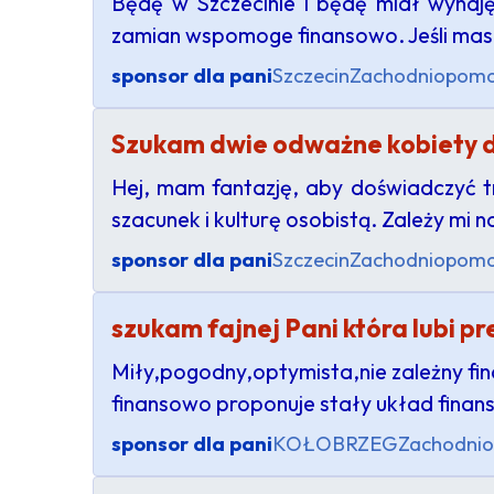
Będę w Szczecinie i będę miał wynaj
zamian wspomoge finansowo. Jeśli masz 
sponsor dla pani
Szczecin
Zachodniopomo
Szukam dwie odważne kobiety d
Hej, mam fantazję, aby doświadczyć tr
szacunek i kulturę osobistą. Zależy mi
sponsor dla pani
Szczecin
Zachodniopomo
szukam fajnej Pani która lubi p
Miły,pogodny,optymista,nie zależny fin
finansowo proponuje stały układ finans
sponsor dla pani
KOŁOBRZEG
Zachodnio