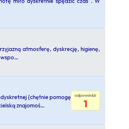
otę miło dyskretnie spędzić czas . W
zyjazną atmosferę, dyskrecję, higienę,
ło wspo…
odpowiedzi
 dyskretnej {chętnie pomogę
1
acielską znajomoś…