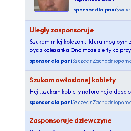
sponsor dla pani
Świno
Ulegly zasponsoruje
Szukam milej kolezanki ktura moglbym 
byc z kolezanka Ona moze sie tylko przy
sponsor dla pani
Szczecin
Zachodniopomo
Szukam owłosionej kobiety
Hej..szukam kobiety naturalnej o dosc ob
sponsor dla pani
Szczecin
Zachodniopomo
Zasponsoruje dziewczyne