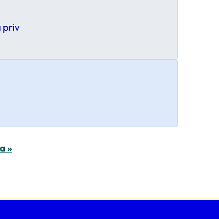
 priv
a »