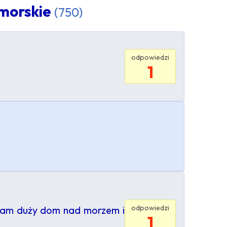
omorskie
(750)
odpowiedzi
1
odpowiedzi
adam duży dom nad morzem i
1