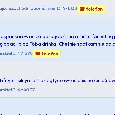
ujscie
Zachodniopomorskie
ID: 478138
☎ telefon
zasponsorowac za parogodzinna minete facesting 
gladac i pic z Toba drinka. Chetnie spotkam sie od 
rskie
ID: 471378
☎ telefon
fitym i silnym a i rozległym owłosieniu na ciele(nawe
rskie
ID: 464007