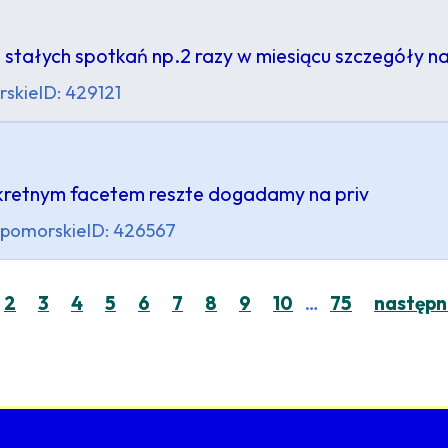
stałych spotkań np.2 razy w miesiącu szczegóły na
skie
ID: 429121
yskretnym facetem reszte dogadamy na priv
pomorskie
ID: 426567
…
2
3
4
5
6
7
8
9
10
75
następn