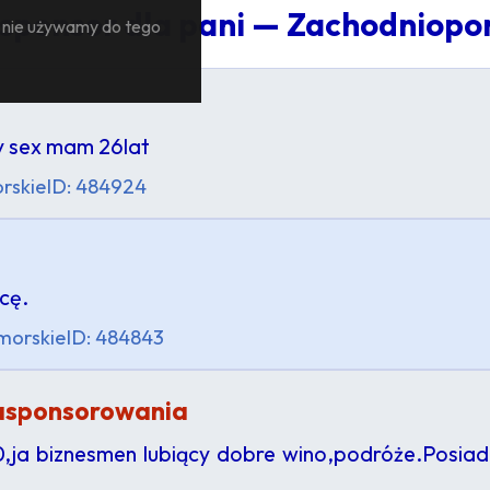
 sponsor dla pani — Zachodniop
— nie używamy do tego
y sex mam 26lat
rskie
ID: 484924
cę.
morskie
ID: 484843
asponsorowania
0,ja biznesmen lubiący dobre wino,podróże.Posi