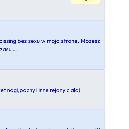
pissing bez sexu w moja strone. Mozesz
czasu …
t nogi,pachy i inne rejony ciala)