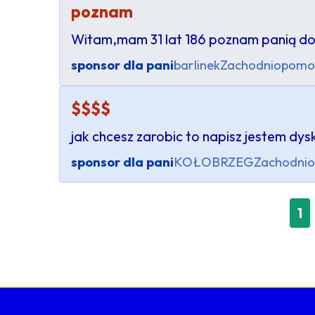
poznam
Witam,mam 31 lat 186 poznam panią do 
sponsor dla pani
barlinek
Zachodniopomor
$$$$
jak chcesz zarobic to napisz jestem d
sponsor dla pani
KOŁOBRZEG
Zachodnio
1