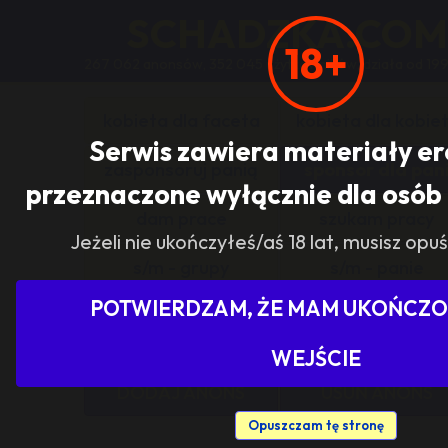
SCHADZKA.COM
18+
267 062 anonsów, 352 045 użytkowników, działa od 199
kobieta dla faceta
kobieta dla kobie
Serwis zawiera materiały e
zasponsoruj panią
sponsor dla pan
przeznaczone wyłącznie dla osób 
dam prace
szukam pracy
Jeżeli nie ukończyłeś/aś 18 lat, musisz opuś
s/m - grupy
s/m - panie
POTWIERDZAM, ŻE MAM UKOŃCZON
Pokaż tylko ogłoszenia z woj
WEJŚCIE
DODAJ ANONS
USUŃ ANONS
Opuszczam tę stronę