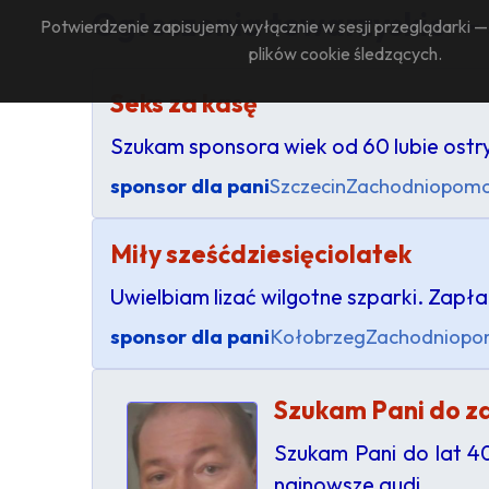
Ogłoszenia towarzyskie —
Potwierdzenie zapisujemy wyłącznie w sesji przeglądarki 
plików cookie śledzących.
Seks za kasę
Szukam sponsora wiek od 60 lubie ostr
sponsor dla pani
Szczecin
Zachodniopomo
Miły sześćdziesięciolatek
Uwielbiam lizać wilgotne szparki. Zapła
sponsor dla pani
Kołobrzeg
Zachodniopo
Szukam Pani do z
Szukam Pani do lat 4
najnowsze audi.