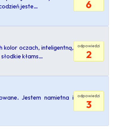
6
 codzień jeste…
odpowiedzi
 kolor oczach, inteligentną,
2
c słodkie kłams…
odpowiedzi
owane. Jestem namietna i
3