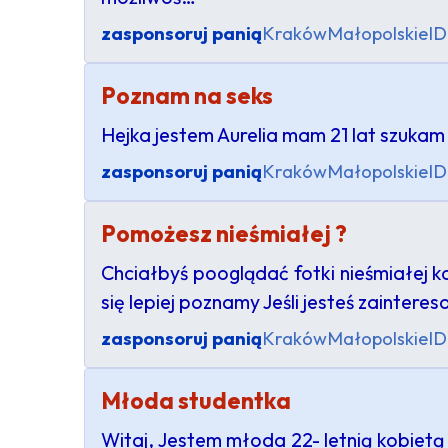
zasponsoruj panią
Kraków
Małopolskie
ID
Poznam na seks
Hejka jestem Aurelia mam 21 lat szuka
zasponsoruj panią
Kraków
Małopolskie
ID
Pomożesz nieśmiałej ?
Chciałbyś pooglądać fotki nieśmiałej k
się lepiej poznamy Jeśli jesteś zainter
zasponsoruj panią
Kraków
Małopolskie
ID
Młoda studentka
Witaj, Jestem młoda 22- letnią kobietą