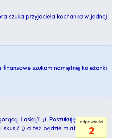
ra szuka przyjaciela kochanka w jednej
 finansowe szukam namiętnej koleżanki
ącą Laską? ;) Poszukuję
odpowiedzi
skusić ;) a też będzie miał
2