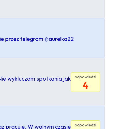
ie przez telegram @aurelka22
odpowiedzi
Nie wykluczam spotkania jak
4
odpowiedzi
raz pracuje. W wolnym czasie