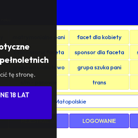
 roku
ty
matrymonialne pani
facet dla kobiety
rotyczne
zasponsoruj faceta
sponsor dla faceta
pełnoletnich
grupowo i odlotowo
grupa szuka pani
cić tę stronę.
s/m - panowie
trans
E 18 LAT
ewództwa / kraju:
REJESTRACJA
LOGOWANIE