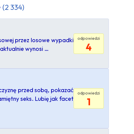
e
(2 334)
odpowiedzi
nsowej przez losowe wypadki
4
aktualnie wynosi …
żczyznę przed sobą, pokazać
odpowiedzi
amiętny seks. Lubię jak facet
1