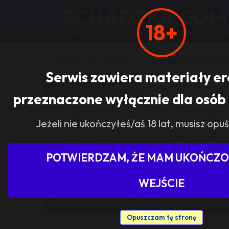
SCHADZKA.COM
18+
267 051 anonsów, 351 998 użytkowników, działa od 1998
kobieta dla faceta
kobieta dla kobie
Serwis zawiera materiały e
zasponsoruj panią
sponsor dla pani
przeznaczone wyłącznie dla osób 
dam prace
szukam pracy
Jeżeli nie ukończyłeś/aś 18 lat, musisz opuś
s/m - grupy
s/m - panie
POTWIERDZAM, ŻE MAM UKOŃCZON
Pokaż tylko ogłoszenia z woj
WEJŚCIE
DODAJ ANONS
USUŃ ANONS
Opuszczam tę stronę