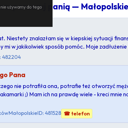
 zasponsoruj panią — Małopolski
— nie używamy do tego
 Niestety znalazłam się w kiepskiej sytuacji fina
y mi w jakikolwiek sposób pomóc. Moje zadłużenie 
: 482204
ego Pana
czego nie potrafiła ona, potrafie też otworzyć mę
zakamarki ;) Mam ich na prawdę wiele - kreci mnie n
ków
Małopolskie
ID: 481528
☎ telefon