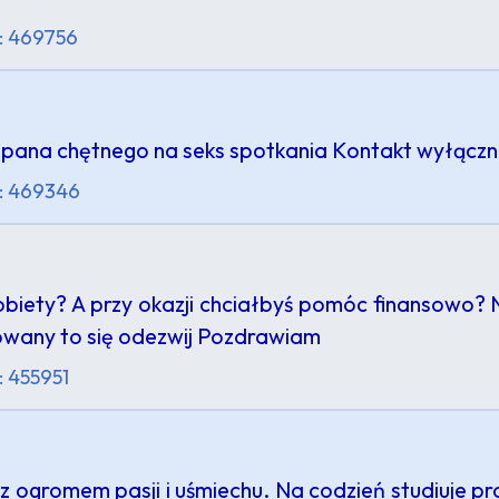
: 469756
m pana chętnego na seks spotkania Kontakt wyłączn
: 469346
obiety? A przy okazji chciałbyś pomóc finansowo? 
esowany to się odezwij Pozdrawiam
: 455951
 z ogromem pasji i uśmiechu. Na codzień studiuje p