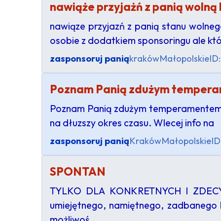
nawiąże przyjażń z panią wolną 
nawiąze przyjazń z panią stanu wolneg
osobie z dodatkiem sponsoringu ale któr
zasponsoruj panią
kraków
Małopolskie
ID
Poznam Panią zdużym temperam
Poznam Panią zdużym temperamentem do
na dłuzszy okres czasu. WIecej info na
zasponsoruj panią
Kraków
Małopolskie
ID
SPONTAN
TYLKO DLA KONKRETNYCH I ZDECYDOW
umiejętnego, namiętnego, zadbanego ko
możliwoś…