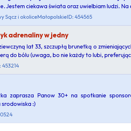
ce. Jestem ciekawa świata oraz uwielbiam ludzi. Na
Sącz i okolice
Małopolskie
ID: 454565
yk adrenaliny w jedny
ewczyną lat 33, szczupłą brunetką o zmieniających
rą do bólu (uwaga, bo nie każdy to lubi, preferują
: 453214
atka zaprasza Panow 30+ na spotkanie sponsor
 srodowiska :)
50524