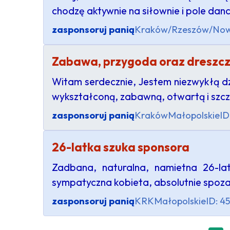
chodzę aktywnie na siłownie i pole dan
zasponsoruj panią
Kraków/Rzeszów/Nowy 
Zabawa, przygoda oraz dreszcz
Witam serdecznie, Jestem niezwykłą dzi
wykształconą, zabawną, otwartą i szcze
zasponsoruj panią
Kraków
Małopolskie
ID
26-latka szuka sponsora
Zadbana, naturalna, namietna 26-l
sympatyczna kobieta, absolutnie spoza
zasponsoruj panią
KRK
Małopolskie
ID: 4