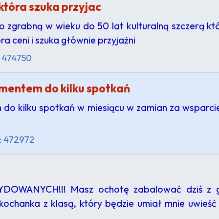
która szuka przyjac
o zgrabną w wieku do 50 lat kulturalną szczerą któ
a ceni i szuka głównie przyjażni
: 474750
entem do kilku spotkań
 kilku spotkań w miesiącu w zamian za wsparcie
: 472972
ANYCH!!! Masz ochotę zabalować dziś z gor
chanka z klasą, który będzie umiał mnie uwieść i 