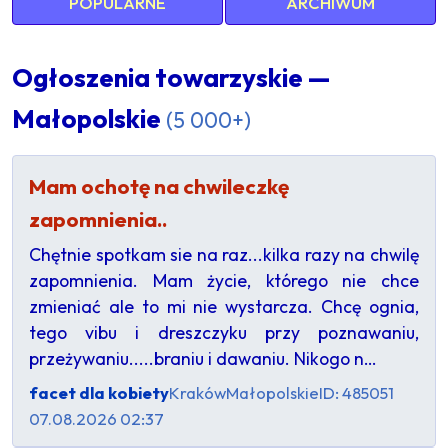
POPULARNE
ARCHIWUM
Ogłoszenia towarzyskie —
Małopolskie
(5 000+)
Mam ochotę na chwileczkę
zapomnienia..
Chętnie spotkam sie na raz...kilka razy na chwilę
zapomnienia. Mam życie, którego nie chce
zmieniać ale to mi nie wystarcza. Chcę ognia,
tego vibu i dreszczyku przy poznawaniu,
przeżywaniu.....braniu i dawaniu. Nikogo n…
facet dla kobiety
Kraków
Małopolskie
ID: 485051
07.08.2026 02:37