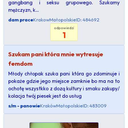
gangbang i seksu grupowego. Szukamy
mężczyzn, k…
dam prace
Krakow
Małopolskie
ID: 484692
odpowiedzi
1
Szukam pani która mnie wytresuje
femdom
Młody chłopak szuka pani która go zdominuje i
pokaże gdzie jego miejsce zamknie bo ma na to
ochotę wszystkko z dozą kultury i smaku zakupy/
kolacja twój piesek jest do usług
s/m - panowie
Kraków
Małopolskie
ID: 483009