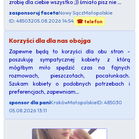
zrobię dla ciebie wszystko ;)) śmiało pisz nie …
zasponsoruj faceta
Nowy Sącz
Małopolskie
ID: 485032
05.08.2026 14:54
☎ telefon
Korzyści dla dla nas obojga
Zapewne będą to korzyści dla obu stron -
poszukuję sympatycznej kobiety z którą
mógłbym miło spędzić czas na fajnych
rozmowach, pieszczotach, pocałunkach.
Szukam kobiety o podobnych potrzebach i
preferencjach, zapewniam…
sponsor dla pani
Kraków
Małopolskie
ID: 485030
05.08.2026 13:11