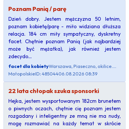
Poznam Panią / parę
Dzień dobry. Jestem mężczyzna 50 letnim,
poznam kobietę/parę - miło widziana dłuższa
relacja. 184 cm miły sympatyczny, dyskretny
facet. Chętnie poznam Panią (jak najbardziej
może być mężatka), jak również jestem
zdecydo…
facet dla kobiety
Warszawa, Piaseczno, okilice....
Małopolskie
ID: 485044
06.08.2026 08:39
22 lata chłopak szuka sponsorki
Hejka, jestem wysportowanym 182cm brunetem
o piwnych oczach, chętnie cię poznam jestem
rozgadany i inteligentny ze mną nie ma nudy,
mogę rozmawiać na każdy temat w skrócie