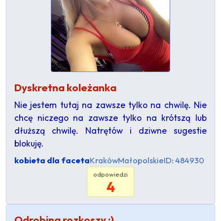
Dyskretna koleżanka
Nie jestem tutaj na zawsze tylko na chwilę. Nie
chcę niczego na zawsze tylko na krótszą lub
dłuższą chwilę. Natrętów i dziwne sugestie
blokuję.
kobieta dla faceta
Kraków
Małopolskie
ID: 484930
odpowiedzi
4
Odrobina rozkoszy :)