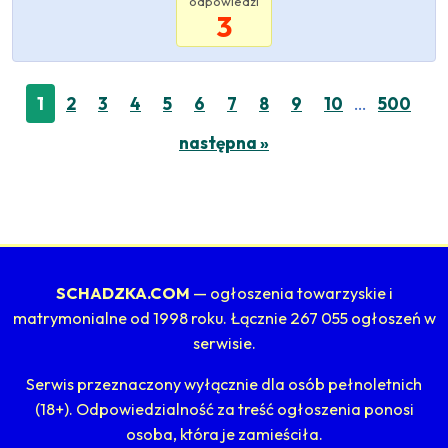
odpowiedzi
3
…
1
2
3
4
5
6
7
8
9
10
500
następna »
SCHADZKA.COM
— ogłoszenia towarzyskie i
matrymonialne od 1998 roku. Łącznie 267 055 ogłoszeń w
serwisie.
Serwis przeznaczony wyłącznie dla osób pełnoletnich
(18+). Odpowiedzialność za treść ogłoszenia ponosi
osoba, która je zamieściła.