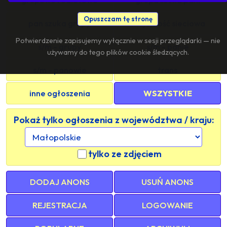
Opuszczam tę stronę
pan szuka grupy
znajomość sieciowa
Potwierdzenie zapisujemy wyłącznie w sesji przeglądarki — nie
s/m - grupy
s/m - panie
używamy do tego plików cookie śledzących.
s/m - panowie
trans
inne ogłoszenia
WSZYSTKIE
Pokaż tylko ogłoszenia z województwa / kraju:
tylko ze zdjęciem
DODAJ ANONS
USUŃ ANONS
REJESTRACJA
LOGOWANIE