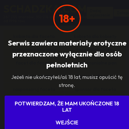
SCHADZKA.COM
Dodaj
Zalogu
18+
ogłoszenie
267 055 anonsów, 352 018 użytkowników, działa
od 1998 roku
kobieta dla faceta
kobieta dla kobiety
Serwis zawiera materiały erotyczne
matrymonialne pani
facet dla kobiety
przeznaczone wyłącznie dla osób
facet dla faceta
matrymonialne pan
pełnoletnich
zasponsoruj panią
sponsor dla pani
Jeżeli nie ukończyłeś/aś 18 lat, musisz opuścić tę
stronę.
zasponsoruj faceta
sponsor dla faceta
sponsoring grupy
agencje towarzyskie
POTWIERDZAM, ŻE MAM UKOŃCZONE 18
LAT
dam prace
szukam pracy
WEJŚCIE
grupowo i odlotowo
grupa szuka pani