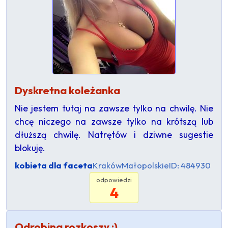
Dyskretna koleżanka
Nie jestem tutaj na zawsze tylko na chwilę. Nie
chcę niczego na zawsze tylko na krótszą lub
dłuższą chwilę. Natrętów i dziwne sugestie
blokuję.
kobieta dla faceta
Kraków
Małopolskie
ID: 484930
odpowiedzi
4
Odrobina rozkoszy :)