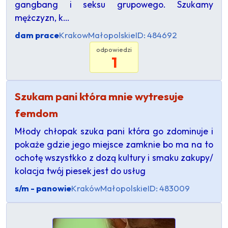
gangbang i seksu grupowego. Szukamy
mężczyzn, k…
dam prace
Krakow
Małopolskie
ID: 484692
odpowiedzi
1
Szukam pani która mnie wytresuje
femdom
Młody chłopak szuka pani która go zdominuje i
pokaże gdzie jego miejsce zamknie bo ma na to
ochotę wszystkko z dozą kultury i smaku zakupy/
kolacja twój piesek jest do usług
s/m - panowie
Kraków
Małopolskie
ID: 483009