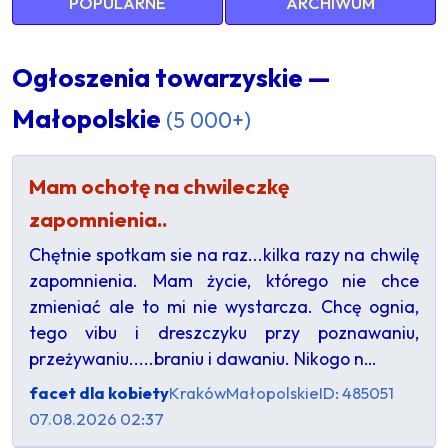
POPULARNE
ARCHIWUM
Ogłoszenia towarzyskie —
Małopolskie
(5 000+)
Mam ochotę na chwileczkę
zapomnienia..
Chętnie spotkam sie na raz...kilka razy na chwilę
zapomnienia. Mam życie, którego nie chce
zmieniać ale to mi nie wystarcza. Chcę ognia,
tego vibu i dreszczyku przy poznawaniu,
przeżywaniu.....braniu i dawaniu. Nikogo n…
facet dla kobiety
Kraków
Małopolskie
ID: 485051
07.08.2026 02:37