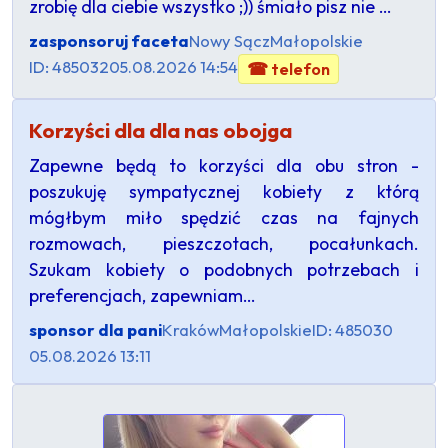
zrobię dla ciebie wszystko ;)) śmiało pisz nie …
zasponsoruj faceta
Nowy Sącz
Małopolskie
ID: 485032
05.08.2026 14:54
☎ telefon
Korzyści dla dla nas obojga
Zapewne będą to korzyści dla obu stron -
poszukuję sympatycznej kobiety z którą
mógłbym miło spędzić czas na fajnych
rozmowach, pieszczotach, pocałunkach.
Szukam kobiety o podobnych potrzebach i
preferencjach, zapewniam…
sponsor dla pani
Kraków
Małopolskie
ID: 485030
05.08.2026 13:11