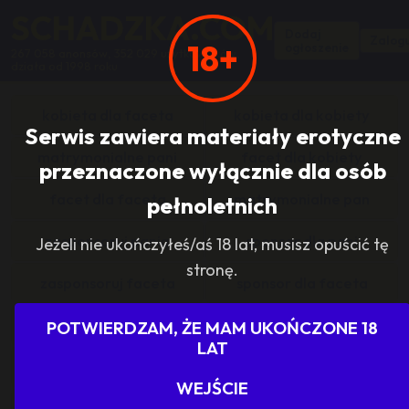
SCHADZKA.COM
Dodaj
Zalogu
18+
ogłoszenie
267 058 anonsów, 352 029 użytkowników,
działa od 1998 roku
kobieta dla faceta
kobieta dla kobiety
Serwis zawiera materiały erotyczne
matrymonialne pani
facet dla kobiety
przeznaczone wyłącznie dla osób
facet dla faceta
matrymonialne pan
pełnoletnich
zasponsoruj panią
sponsor dla pani
Jeżeli nie ukończyłeś/aś 18 lat, musisz opuścić tę
stronę.
zasponsoruj faceta
sponsor dla faceta
sponsoring grupy
agencje towarzyskie
POTWIERDZAM, ŻE MAM UKOŃCZONE 18
LAT
dam prace
szukam pracy
WEJŚCIE
grupowo i odlotowo
grupa szuka pani