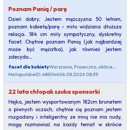
Poznam Panią / parę
Dzień dobry. Jestem mężczyzna 50 letnim,
poznam kobietę/parę - miło widziana dłuższa
relacja. 184 cm miły sympatyczny, dyskretny
facet. Chętnie poznam Panią (jak najbardziej
może być mężatka), jak również jestem
zdecydo…
facet dla kobiety
Warszawa, Piaseczno, okilice....
Małopolskie
ID: 485044
06.08.2026 08:39
22 lata chłopak szuka sponsorki
Hejka, jestem wysportowanym 182cm brunetem
o piwnych oczach, chętnie cię poznam jestem
rozgadany i inteligentny ze mną nie ma nudy,
mogę rozmawiać na każdy temat w skrócie