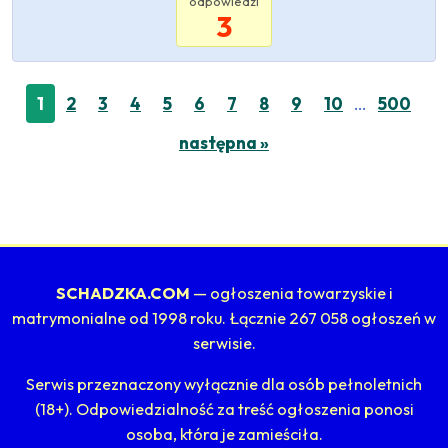
odpowiedzi
3
…
1
2
3
4
5
6
7
8
9
10
500
następna »
SCHADZKA.COM
— ogłoszenia towarzyskie i
matrymonialne od 1998 roku. Łącznie 267 058 ogłoszeń w
serwisie.
Serwis przeznaczony wyłącznie dla osób pełnoletnich
(18+). Odpowiedzialność za treść ogłoszenia ponosi
osoba, która je zamieściła.