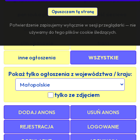
Opuszczam tę stronę
pan szuka grupy
znajomość sieciowa
Potwierdzenie zapisujemy wyłącznie w sesji przeglądarki — nie
s/m - grupy
s/m - panie
używamy do tego plików cookie śledzących.
s/m - panowie
trans
inne ogłoszenia
WSZYSTKIE
Pokaż tylko ogłoszenia z województwa / kraju:
tylko ze zdjęciem
DODAJ ANONS
USUŃ ANONS
REJESTRACJA
LOGOWANIE