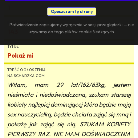
1
Opuszczam tę stronę
ILOŚĆ WYŚWIETLEŃ
Potwierdzenie zapisujemy wyłącznie w sesji przeglądarki — nie
143
używamy do tego plików cookie śledzących.
TYTUŁ
Pokaż mi
TREŚĆ OGŁOSZENIA
NA SCHADZKA.COM
Witam, mam 29 lat/162/63kg, jestem
nieśmiała i niedoświadczona, szukam starszej
kobiety najlepiej dominującej która będzie moją
sex nauczycielką, będzie chciała zająć się mną i
pokażę jak zająć się nią. SZUKAM KOBIETY
PIERWSZY RAZ. NIE MAM DOŚWIADCZENIA