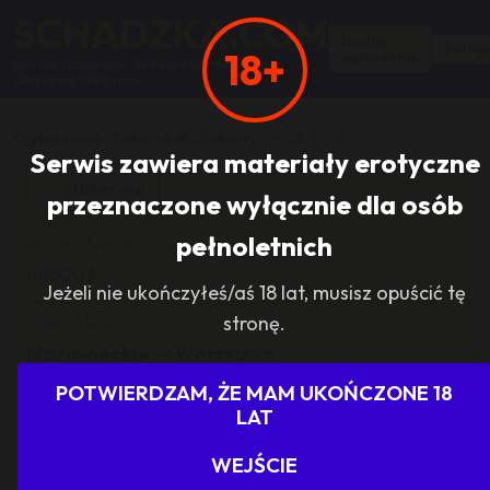
SCHADZKA.COM
Dodaj
Zalogu
18+
ogłoszenie
267 061 anonsów, 352 042 użytkowników,
działa od 1998 roku
Ogłoszenia
›
kobieta dla kobiety
›
nr 483003
Serwis zawiera materiały erotyczne
☆
Obserwuj
przeznaczone wyłącznie dla osób
pełnoletnich
ID OGŁOSZENIA
483003
Jeżeli nie ukończyłeś/aś 18 lat, musisz opuścić tę
stronę.
LOKALIZACJA
Mazowieckie
— Warszawa
POTWIERDZAM, ŻE MAM UKOŃCZONE 18
KATEGORIA
LAT
kobieta dla kobiety
WEJŚCIE
ILOŚĆ ODPOWIEDZI