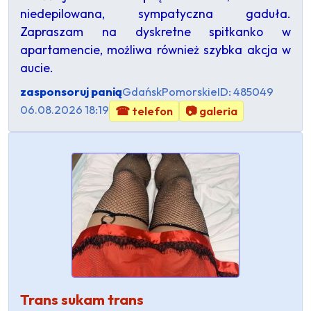
niedepilowana, sympatyczna gaduła.
Zapraszam na dyskretne spitkanko w
apartamencie, możliwa również szybka akcja w
aucie.
zasponsoruj panią
Gdańsk
Pomorskie
ID: 485049
06.08.2026 18:19
☎ telefon
📷 galeria
Trans sukam trans