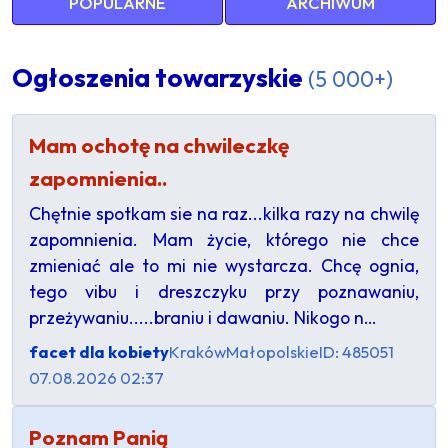
POPULARNE
ARCHIWUM
Ogłoszenia towarzyskie
(5 000+)
Mam ochotę na chwileczkę
zapomnienia..
Chętnie spotkam sie na raz...kilka razy na chwilę
zapomnienia. Mam życie, którego nie chce
zmieniać ale to mi nie wystarcza. Chcę ognia,
tego vibu i dreszczyku przy poznawaniu,
przeżywaniu.....braniu i dawaniu. Nikogo n…
facet dla kobiety
Kraków
Małopolskie
ID: 485051
07.08.2026 02:37
Poznam Panią