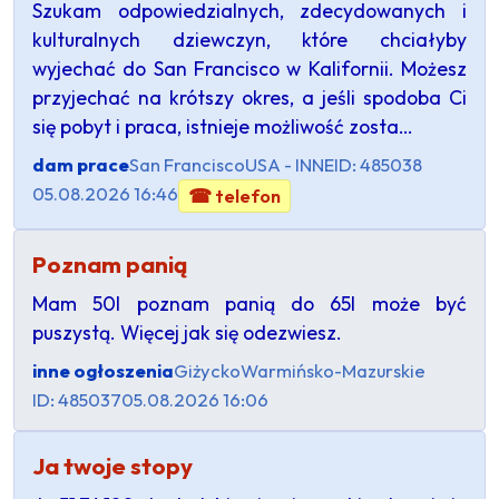
Szukam odpowiedzialnych, zdecydowanych i
kulturalnych dziewczyn, które chciałyby
wyjechać do San Francisco w Kalifornii. Możesz
przyjechać na krótszy okres, a jeśli spodoba Ci
się pobyt i praca, istnieje możliwość zosta…
dam prace
San Francisco
USA - INNE
ID: 485038
05.08.2026 16:46
☎ telefon
Poznam panią
Mam 50l poznam panią do 65l może być
puszystą. Więcej jak się odezwiesz.
inne ogłoszenia
Giżycko
Warmińsko-Mazurskie
ID: 485037
05.08.2026 16:06
Ja twoje stopy