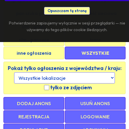
Opuszczam tę stronę
pan szuka grupy
znajomość sieciowa
Potwierdzenie zapisujemy wyłącznie w sesji przeglądarki — nie
s/m - grupy
s/m - panie
używamy do tego plików cookie śledzących.
s/m - panowie
trans
inne ogłoszenia
WSZYSTKIE
Pokaż tylko ogłoszenia z województwa / kraju:
tylko ze zdjęciem
DODAJ ANONS
USUŃ ANONS
REJESTRACJA
LOGOWANIE