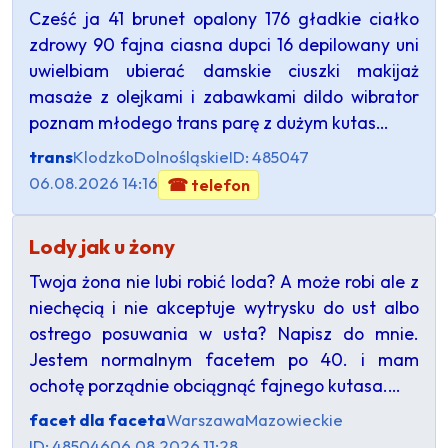
Cześć ja 41 brunet opalony 176 gładkie ciałko
zdrowy 90 fajna ciasna dupci 16 depilowany uni
uwielbiam ubierać damskie ciuszki makijaż
masaże z olejkami i zabawkami dildo wibrator
poznam młodego trans parę z dużym kutas…
trans
Klodzko
Dolnośląskie
ID: 485047
06.08.2026 14:16
☎ telefon
Lody jak u żony
Twoja żona nie lubi robić loda? A może robi ale z
niechęcią i nie akceptuje wytrysku do ust albo
ostrego posuwania w usta? Napisz do mnie.
Jestem normalnym facetem po 40. i mam
ochotę porządnie obciągnąć fajnego kutasa.…
facet dla faceta
Warszawa
Mazowieckie
ID: 485046
06.08.2026 11:28