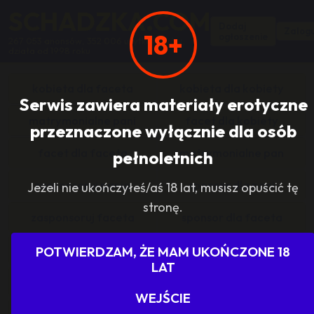
SCHADZKA.COM
Dodaj
Zalogu
18+
ogłoszenie
267 053 anonsów, 352 006 użytkowników,
działa od 1998 roku
kobieta dla faceta
kobieta dla kobiety
Serwis zawiera materiały erotyczne
matrymonialne pani
facet dla kobiety
przeznaczone wyłącznie dla osób
facet dla faceta
matrymonialne pan
pełnoletnich
zasponsoruj panią
sponsor dla pani
Jeżeli nie ukończyłeś/aś 18 lat, musisz opuścić tę
stronę.
zasponsoruj faceta
sponsor dla faceta
sponsoring grupy
agencje towarzyskie
POTWIERDZAM, ŻE MAM UKOŃCZONE 18
LAT
dam prace
szukam pracy
WEJŚCIE
grupowo i odlotowo
grupa szuka pani