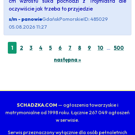
cm wzrostu suka pochodzi z Trójmiasta ale
oczywiście jak trzeba to przyjedzie
s/m - panowie
Gdańsk
Pomorskie
ID: 485029
05.08.2026 11:27
…
1
2
3
4
5
6
7
8
9
10
500
następna »
SCHADZKA.COM
— ogłoszenia towarzyskie i
matrymonialne od 1998 roku. Łącznie 267 049 ogłoszeń
w serwisie.
Serwis przeznaczony wyłącznie dla osób pełnoletnich