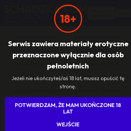
SCHADZKA.COM
Dodaj
Zalogu
18+
ogłoszenie
267 049 anonsów, 351 993 użytkowników,
działa od 1998 roku
kobieta dla faceta
kobieta dla kobiety
Serwis zawiera materiały erotyczne
matrymonialne pani
facet dla kobiety
przeznaczone wyłącznie dla osób
facet dla faceta
matrymonialne pan
pełnoletnich
zasponsoruj panią
sponsor dla pani
Jeżeli nie ukończyłeś/aś 18 lat, musisz opuścić tę
stronę.
zasponsoruj faceta
sponsor dla faceta
sponsoring grupy
agencje towarzyskie
POTWIERDZAM, ŻE MAM UKOŃCZONE 18
LAT
dam prace
szukam pracy
WEJŚCIE
grupowo i odlotowo
grupa szuka pani