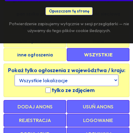
Opuszczam tę stronę
pan szuka grupy
znajomość sieciowa
Potwierdzenie zapisujemy wyłącznie w sesji przeglądarki — nie
s/m - grupy
s/m - panie
używamy do tego plików cookie śledzących.
s/m - panowie
trans
inne ogłoszenia
WSZYSTKIE
Pokaż tylko ogłoszenia z województwa / kraju:
tylko ze zdjęciem
DODAJ ANONS
USUŃ ANONS
REJESTRACJA
LOGOWANIE