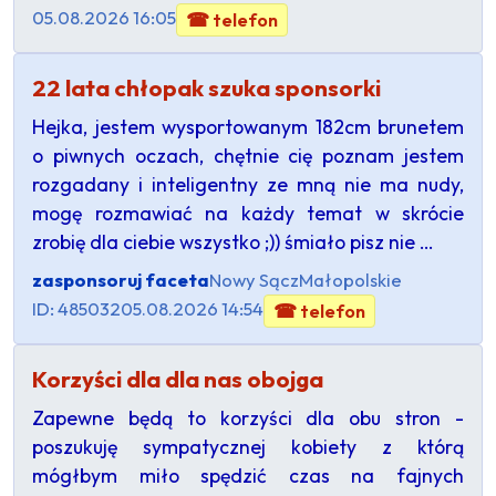
05.08.2026 16:05
☎ telefon
22 lata chłopak szuka sponsorki
Hejka, jestem wysportowanym 182cm brunetem
o piwnych oczach, chętnie cię poznam jestem
rozgadany i inteligentny ze mną nie ma nudy,
mogę rozmawiać na każdy temat w skrócie
zrobię dla ciebie wszystko ;)) śmiało pisz nie …
zasponsoruj faceta
Nowy Sącz
Małopolskie
ID: 485032
05.08.2026 14:54
☎ telefon
Korzyści dla dla nas obojga
Zapewne będą to korzyści dla obu stron -
poszukuję sympatycznej kobiety z którą
mógłbym miło spędzić czas na fajnych