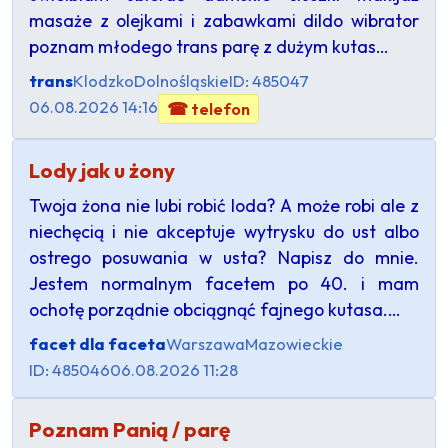
masaże z olejkami i zabawkami dildo wibrator
poznam młodego trans parę z dużym kutas…
trans
Klodzko
Dolnośląskie
ID: 485047
06.08.2026 14:16
☎ telefon
Lody jak u żony
Twoja żona nie lubi robić loda? A może robi ale z
niechęcią i nie akceptuje wytrysku do ust albo
ostrego posuwania w usta? Napisz do mnie.
Jestem normalnym facetem po 40. i mam
ochotę porządnie obciągnąć fajnego kutasa.…
facet dla faceta
Warszawa
Mazowieckie
ID: 485046
06.08.2026 11:28
Poznam Panią / parę