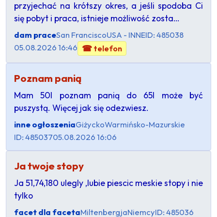
przyjechać na krótszy okres, a jeśli spodoba Ci
się pobyt i praca, istnieje możliwość zosta…
dam prace
San Francisco
USA - INNE
ID: 485038
05.08.2026 16:46
☎ telefon
Poznam panią
Mam 50l poznam panią do 65l może być
puszystą. Więcej jak się odezwiesz.
inne ogłoszenia
Giżycko
Warmińsko-Mazurskie
ID: 485037
05.08.2026 16:06
Ja twoje stopy
Ja 51,74,180 ulegly ,lubie piescic meskie stopy i nie
tylko
facet dla faceta
Miltenbergja
Niemcy
ID: 485036