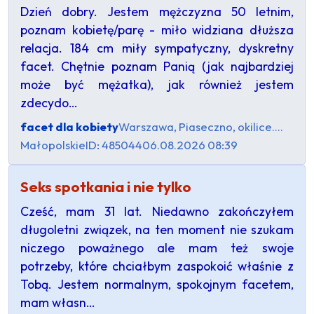
Dzień dobry. Jestem mężczyzna 50 letnim,
poznam kobietę/parę - miło widziana dłuższa
relacja. 184 cm miły sympatyczny, dyskretny
facet. Chętnie poznam Panią (jak najbardziej
może być mężatka), jak również jestem
zdecydo…
facet dla kobiety
Warszawa, Piaseczno, okilice....
Małopolskie
ID: 485044
06.08.2026 08:39
Seks spotkania i nie tylko
Cześć, mam 31 lat. Niedawno zakończyłem
długoletni związek, na ten moment nie szukam
niczego poważnego ale mam też swoje
potrzeby, które chciałbym zaspokoić właśnie z
Tobą. Jestem normalnym, spokojnym facetem,
mam własn…