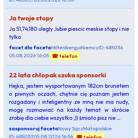
Ja twoje stopy
Ja 51,74,180 ulegly ,lubie piescic meskie stopy i nie
tylko
facet dla faceta
Miltenbergja
Niemcy
ID: 485036
05.08.2026 16:05
☎ telefon
22 lata chłopak szuka sponsorki
Hejka, jestem wysportowanym 182cm brunetem
o piwnych oczach, chętnie cię poznam jestem
rozgadany i inteligentny ze mną nie ma nudy,
mogę rozmawiać na każdy temat w skrócie
zrobię dla ciebie wszystko ;)) śmiało pisz nie …
zasponsoruj faceta
Nowy Sącz
Małopolskie
ID: 485032
05.08.2026 14:54
☎ telefon