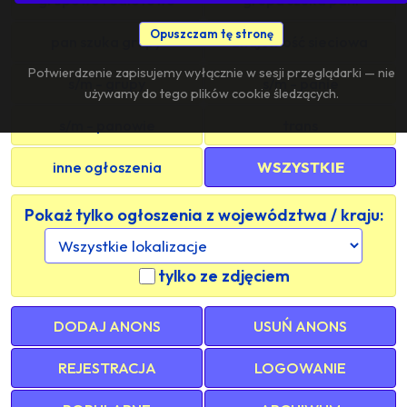
Opuszczam tę stronę
pan szuka grupy
znajomość sieciowa
Potwierdzenie zapisujemy wyłącznie w sesji przeglądarki — nie
s/m - grupy
s/m - panie
używamy do tego plików cookie śledzących.
s/m - panowie
trans
inne ogłoszenia
WSZYSTKIE
Pokaż tylko ogłoszenia z województwa / kraju:
tylko ze zdjęciem
DODAJ ANONS
USUŃ ANONS
REJESTRACJA
LOGOWANIE