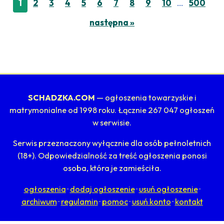
…
1
2
3
4
5
6
7
8
9
10
500
następna »
SCHADZKA.COM
— ogłoszenia towarzyskie i
matrymonialne od 1998 roku. Łącznie 267 047 ogłoszeń
w serwisie.
Serwis przeznaczony wyłącznie dla osób pełnoletnich
(18+). Odpowiedzialność za treść ogłoszenia ponosi
osoba, która je zamieściła.
ogłoszenia
·
dodaj ogłoszenie
·
usuń ogłoszenie
·
archiwum
·
regulamin
·
pomoc
·
usuń konto
·
kontakt