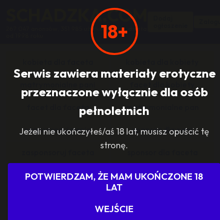
SCHADZKA.COM
Dodaj
Zalogu
18+
ogłoszenie
267 047 anonsów, 351 985 użytkowników, działa
od 1998 roku
kobieta dla faceta
kobieta dla kobiety
Serwis zawiera materiały erotyczne
matrymonialne pani
facet dla kobiety
przeznaczone wyłącznie dla osób
facet dla faceta
matrymonialne pan
pełnoletnich
zasponsoruj panią
sponsor dla pani
Jeżeli nie ukończyłeś/aś 18 lat, musisz opuścić tę
stronę.
zasponsoruj faceta
sponsor dla faceta
sponsoring grupy
agencje towarzyskie
POTWIERDZAM, ŻE MAM UKOŃCZONE 18
LAT
dam prace
szukam pracy
WEJŚCIE
grupowo i odlotowo
grupa szuka pani