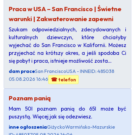
Praca w USA – San Francisco | Świetne
warunki | Zakwaterowanie zapewni
Szukam odpowiedzialnych, zdecydowanych i
kulturalnych dziewczyn, które chciałyby
wyjechać do San Francisco w Kalifornii. Możesz
przyjechać na krótszy okres, a jeśli spodoba Ci
się pobyt i praca, istnieje możliwość zosta…
dam prace
San Francisco
USA - INNE
ID: 485038
05.08.2026 16:46
☎ telefon
Poznam panią
Mam 50l poznam panią do 65l może być
puszystą. Więcej jak się odezwiesz.
inne ogłoszenia
Giżycko
Warmińsko-Mazurskie
ID: 485037
05.08.2026 16:06