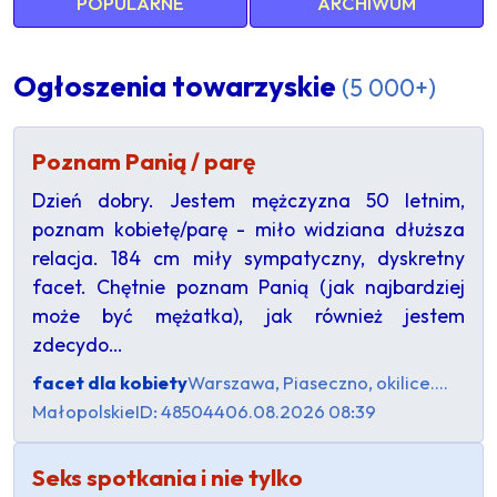
POPULARNE
ARCHIWUM
Ogłoszenia towarzyskie
(5 000+)
Poznam Panią / parę
Dzień dobry. Jestem mężczyzna 50 letnim,
poznam kobietę/parę - miło widziana dłuższa
relacja. 184 cm miły sympatyczny, dyskretny
facet. Chętnie poznam Panią (jak najbardziej
może być mężatka), jak również jestem
zdecydo…
facet dla kobiety
Warszawa, Piaseczno, okilice....
Małopolskie
ID: 485044
06.08.2026 08:39
Seks spotkania i nie tylko