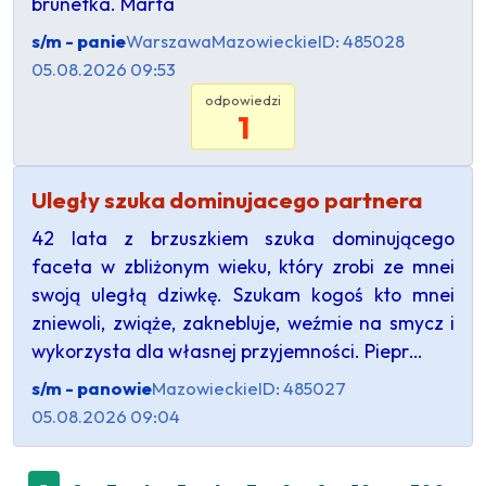
brunetka. Marta
s/m - panie
Warszawa
Mazowieckie
ID: 485028
05.08.2026 09:53
odpowiedzi
1
Uległy szuka dominujacego partnera
42 lata z brzuszkiem szuka dominującego
faceta w zbliżonym wieku, który zrobi ze mnei
swoją uległą dziwkę. Szukam kogoś kto mnei
zniewoli, zwiąże, zaknebluje, weźmie na smycz i
wykorzysta dla własnej przyjemności. Piepr…
s/m - panowie
Mazowieckie
ID: 485027
05.08.2026 09:04