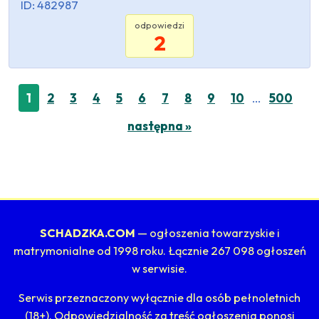
ID: 482987
odpowiedzi
2
…
1
2
3
4
5
6
7
8
9
10
500
następna »
SCHADZKA.COM
— ogłoszenia towarzyskie i
matrymonialne od 1998 roku. Łącznie 267 098 ogłoszeń
w serwisie.
Serwis przeznaczony wyłącznie dla osób pełnoletnich
(18+). Odpowiedzialność za treść ogłoszenia ponosi