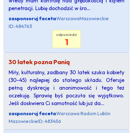
wtedy mam kontrolę nad głębokością i kątem
penetracji. Lubię dochodzić w śro…
zasponsoruj faceta
Warszawa
Mazowieckie
ID: 484763
odpowiedzi
1
30 latek pozna Panią
Miły, kulturalny, zadbany 30 latek szuka kobiety
(30-45) najlepiej do stałego układu. Oferuje
pełną dyskrecję i anonimowość i tego też
oczekuję. Sprawię byś poczuła się wyjątkowo.
Jeśli doskwiera Ci samotność lub już da…
zasponsoruj faceta
Warszawa Radom Lublin
Mazowieckie
ID: 483456