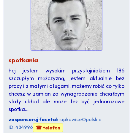
spotkania
hej jestem wysokim przystojniakiem 186
szczupłym mężczyzną, jestem aktualnie bez
pracy i z małymi długami, możemy robić co tylko
chcesz w zamian za wynagrodzenie chciałbym
stały układ ale może też być jednorazowe
spotka…
zasponsoruj faceta
krapkowice
Opolskie
ID: 484996
☎ telefon