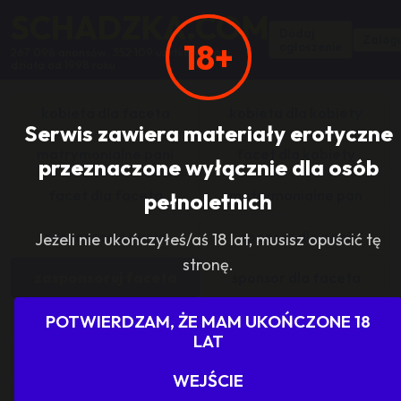
SCHADZKA.COM
Dodaj
Zalogu
18+
ogłoszenie
267 098 anonsów, 352 109 użytkowników,
działa od 1998 roku
kobieta dla faceta
kobieta dla kobiety
Serwis zawiera materiały erotyczne
matrymonialne pani
facet dla kobiety
przeznaczone wyłącznie dla osób
facet dla faceta
matrymonialne pan
pełnoletnich
zasponsoruj panią
sponsor dla pani
Jeżeli nie ukończyłeś/aś 18 lat, musisz opuścić tę
stronę.
zasponsoruj faceta
sponsor dla faceta
sponsoring grupy
agencje towarzyskie
POTWIERDZAM, ŻE MAM UKOŃCZONE 18
LAT
dam prace
szukam pracy
WEJŚCIE
grupowo i odlotowo
grupa szuka pani