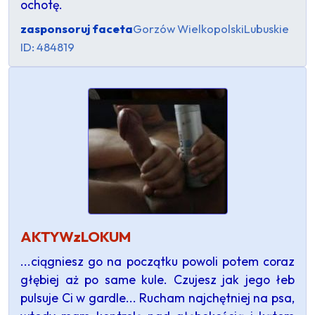
ochotę.
zasponsoruj faceta
Gorzów Wielkopolski
Lubuskie
ID: 484819
AKTYWzLOKUM
...ciągniesz go na początku powoli potem coraz
głębiej aż po same kule. Czujesz jak jego łeb
pulsuje Ci w gardle... Rucham najchętniej na psa,