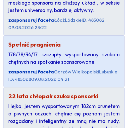
meskiego sponsora na dłuższy układ , w seksie
jestem uniwersalny, bardziej aktywny.
zasponsoruj faceta
Łódź
Łódzkie
ID: 485082
09.08.2026 23:22
Spełnić pragnienia
178/78/34/17 szczupły wysportowany szukam
chętnych na spotkanie sponsorowane
zasponsoruj faceta
Gorzów Wielkopolski
Lubuskie
ID: 485068
09.08.2026 04:21
22 lata chłopak szuka sponsorki
Hejka, jestem wysportowanym 182cm brunetem
o piwnych oczach, chętnie cię poznam jestem
rozgadany i inteligentny ze mną nie ma nudy,