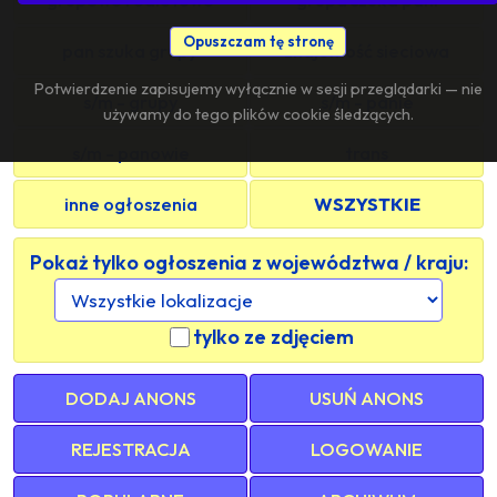
Opuszczam tę stronę
pan szuka grupy
znajomość sieciowa
Potwierdzenie zapisujemy wyłącznie w sesji przeglądarki — nie
s/m - grupy
s/m - panie
używamy do tego plików cookie śledzących.
s/m - panowie
trans
inne ogłoszenia
WSZYSTKIE
Pokaż tylko ogłoszenia z województwa / kraju:
tylko ze zdjęciem
DODAJ ANONS
USUŃ ANONS
REJESTRACJA
LOGOWANIE