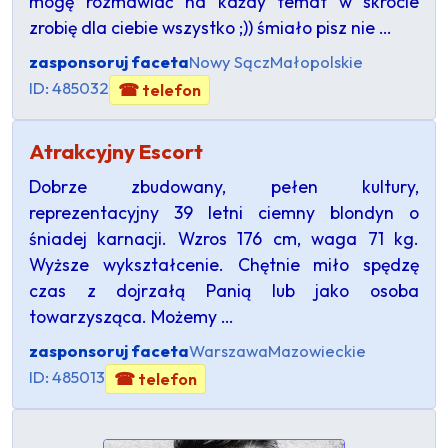
mogę rozmawiać na każdy temat w skrócie
zrobię dla ciebie wszystko ;)) śmiało pisz nie …
zasponsoruj faceta
Nowy Sącz
Małopolskie
ID: 485032
☎ telefon
Atrakcyjny Escort
Dobrze zbudowany, pełen kultury,
reprezentacyjny 39 letni ciemny blondyn o
śniadej karnacji. Wzros 176 cm, waga 71 kg.
Wyższe wykształcenie. Chętnie miło spędzę
czas z dojrzałą Panią lub jako osoba
towarzysząca. Możemy …
zasponsoruj faceta
Warszawa
Mazowieckie
ID: 485013
☎ telefon