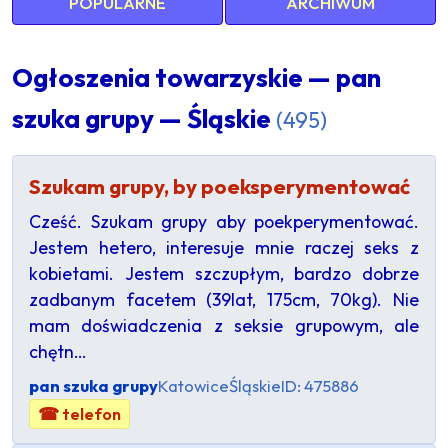
POPULARNE
ARCHIWUM
Ogłoszenia towarzyskie — pan
szuka grupy — Śląskie
(495)
Szukam grupy, by poeksperymentować
Cześć. Szukam grupy aby poekperymentować.
Jestem hetero, interesuje mnie raczej seks z
kobietami. Jestem szczupłym, bardzo dobrze
zadbanym facetem (39lat, 175cm, 70kg). Nie
mam doświadczenia z seksie grupowym, ale
chętn…
pan szuka grupy
Katowice
Śląskie
ID: 475886
☎ telefon