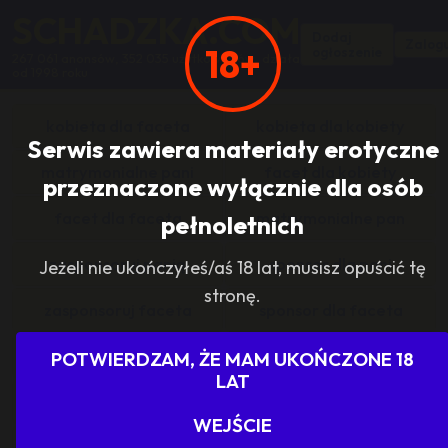
SCHADZKA.COM
Dodaj
Zalogu
18+
ogłoszenie
267 061 anonsów, 352 035 użytkowników, działa
od 1998 roku
kobieta dla faceta
kobieta dla kobiety
Serwis zawiera materiały erotyczne
matrymonialne pani
facet dla kobiety
przeznaczone wyłącznie dla osób
facet dla faceta
matrymonialne pan
pełnoletnich
zasponsoruj panią
sponsor dla pani
Jeżeli nie ukończyłeś/aś 18 lat, musisz opuścić tę
stronę.
zasponsoruj faceta
sponsor dla faceta
sponsoring grupy
agencje towarzyskie
POTWIERDZAM, ŻE MAM UKOŃCZONE 18
LAT
dam prace
szukam pracy
WEJŚCIE
grupowo i odlotowo
grupa szuka pani