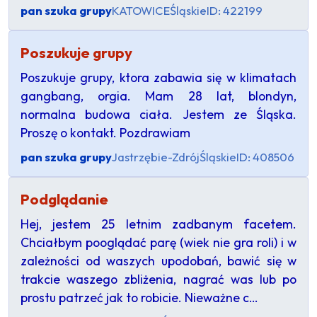
pan szuka grupy
KATOWICE
Śląskie
ID: 422199
Poszukuje grupy
Poszukuje grupy, ktora zabawia się w klimatach
gangbang, orgia. Mam 28 lat, blondyn,
normalna budowa ciała. Jestem ze Śląska.
Proszę o kontakt. Pozdrawiam
pan szuka grupy
Jastrzębie-Zdrój
Śląskie
ID: 408506
Podglądanie
Hej, jestem 25 letnim zadbanym facetem.
Chciałbym pooglądać parę (wiek nie gra roli) i w
zależności od waszych upodobań, bawić się w
trakcie waszego zbliżenia, nagrać was lub po
prostu patrzeć jak to robicie. Nieważne c…