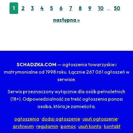
…
1
2
3
4
5
6
7
8
9
10
50
następna »
SCHADZKA.COM
— ogłoszenia towarzyskie i
matrymonialne od 1998 roku. Łącznie 267 061 ogłoszeń w
serwisie.
Serwis przeznaczony wyłącznie dla osób pełnoletnich
(18+). Odpowiedzialność za treść ogłoszenia ponosi
osoba, która je zamieściła.
ogłoszenia
·
dodaj ogłoszenie
·
usuń ogłoszenie
·
archiwum
·
regulamin
·
pomoc
·
usuń konto
·
kontakt