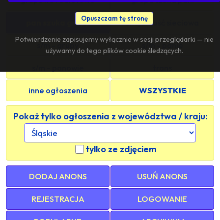
Opuszczam tę stronę
pan szuka grupy
znajomość sieciowa
Potwierdzenie zapisujemy wyłącznie w sesji przeglądarki — nie
s/m - grupy
s/m - panie
używamy do tego plików cookie śledzących.
s/m - panowie
trans
inne ogłoszenia
WSZYSTKIE
Pokaż tylko ogłoszenia z województwa / kraju:
tylko ze zdjęciem
DODAJ ANONS
USUŃ ANONS
REJESTRACJA
LOGOWANIE