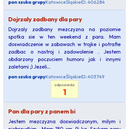
pan szuka grupy
Katowice
Śląskie
ID: 406284
Dojrzaly zadbany dla pary
Dojrzaly zadbany mezczyzna na poziomie
spotka sie w ten weekend z para. Mam
doswiadczenie w zabawach w trojke i potrafie
zadbac o nastroj i zadowolenie . Jestem
obdarzony poczuciem humoru jak i innymi
zaletami ;) Jezeli…
pan szuka grupy
Katowice
Śląskie
ID: 403749
odpowiedzi
1
Pan dla pary z panem bi
Jestem mezczyzna doswiadczonym, milym i
niebrzydkim . Mam 180 cm, 9i kg. Szukam pary