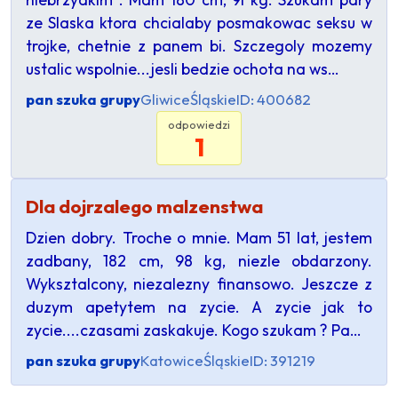
ze Slaska ktora chcialaby posmakowac seksu w
trojke, chetnie z panem bi. Szczegoly mozemy
ustalic wspolnie...jesli bedzie ochota na ws…
pan szuka grupy
Gliwice
Śląskie
ID: 400682
odpowiedzi
1
Dla dojrzalego malzenstwa
Dzien dobry. Troche o mnie. Mam 51 lat, jestem
zadbany, 182 cm, 98 kg, niezle obdarzony.
Wyksztalcony, niezalezny finansowo. Jeszcze z
duzym apetytem na zycie. A zycie jak to
zycie....czasami zaskakuje. Kogo szukam ? Pa…
pan szuka grupy
Katowice
Śląskie
ID: 391219