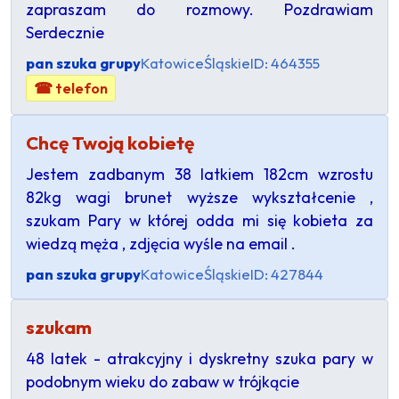
zapraszam do rozmowy. Pozdrawiam
Serdecznie
pan szuka grupy
Katowice
Śląskie
ID: 464355
☎ telefon
Chcę Twoją kobietę
Jestem zadbanym 38 latkiem 182cm wzrostu
82kg wagi brunet wyższe wykształcenie ,
szukam Pary w której odda mi się kobieta za
wiedzą męża , zdjęcia wyśle na email .
pan szuka grupy
Katowice
Śląskie
ID: 427844
szukam
48 latek - atrakcyjny i dyskretny szuka pary w
podobnym wieku do zabaw w trójkącie