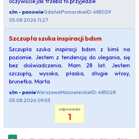
oczywiście jak trzeba to przyjedzie
s/m - panowie
Gdańsk
Pomorskie
ID: 485029
05.08.2026 11:27
Szczupła szuka inspiracji bdsm
Szczupła szuka inspiracji bdsm z kimś na
poziomie. Jestem z tendencją do ulegania, się
bez doświadczenia. Mam 28 lat. Jestem
szczupłą, wysoka, płaska, długie włosy,
brunetka. Marta
s/m - panie
Warszawa
Mazowieckie
ID: 485028
05.08.2026 09:53
odpowiedzi
1