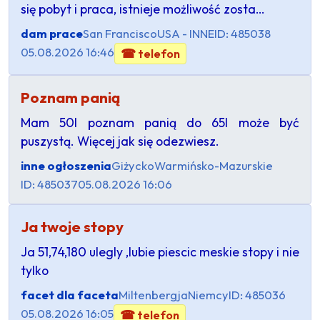
się pobyt i praca, istnieje możliwość zosta…
dam prace
San Francisco
USA - INNE
ID: 485038
05.08.2026 16:46
☎ telefon
Poznam panią
Mam 50l poznam panią do 65l może być
puszystą. Więcej jak się odezwiesz.
inne ogłoszenia
Giżycko
Warmińsko-Mazurskie
ID: 485037
05.08.2026 16:06
Ja twoje stopy
Ja 51,74,180 ulegly ,lubie piescic meskie stopy i nie
tylko
facet dla faceta
Miltenbergja
Niemcy
ID: 485036
05.08.2026 16:05
☎ telefon