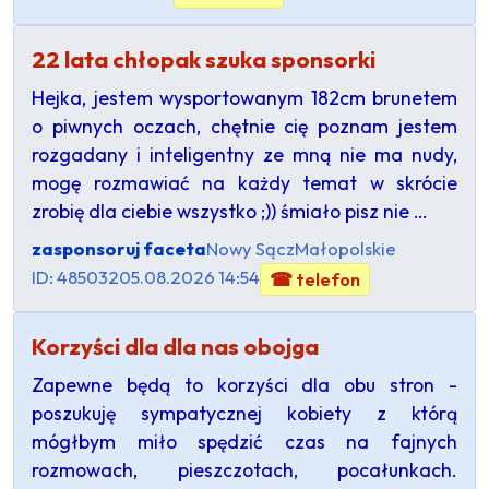
22 lata chłopak szuka sponsorki
Hejka, jestem wysportowanym 182cm brunetem
o piwnych oczach, chętnie cię poznam jestem
rozgadany i inteligentny ze mną nie ma nudy,
mogę rozmawiać na każdy temat w skrócie
zrobię dla ciebie wszystko ;)) śmiało pisz nie …
zasponsoruj faceta
Nowy Sącz
Małopolskie
ID: 485032
05.08.2026 14:54
☎ telefon
Korzyści dla dla nas obojga
Zapewne będą to korzyści dla obu stron -
poszukuję sympatycznej kobiety z którą
mógłbym miło spędzić czas na fajnych
rozmowach, pieszczotach, pocałunkach.