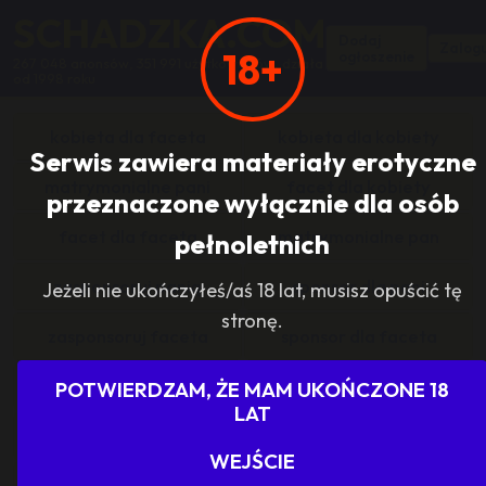
SCHADZKA.COM
Dodaj
Zalogu
18+
ogłoszenie
267 048 anonsów, 351 991 użytkowników, działa
od 1998 roku
kobieta dla faceta
kobieta dla kobiety
Serwis zawiera materiały erotyczne
matrymonialne pani
facet dla kobiety
przeznaczone wyłącznie dla osób
facet dla faceta
matrymonialne pan
pełnoletnich
zasponsoruj panią
sponsor dla pani
Jeżeli nie ukończyłeś/aś 18 lat, musisz opuścić tę
stronę.
zasponsoruj faceta
sponsor dla faceta
sponsoring grupy
agencje towarzyskie
POTWIERDZAM, ŻE MAM UKOŃCZONE 18
LAT
dam prace
szukam pracy
WEJŚCIE
grupowo i odlotowo
grupa szuka pani