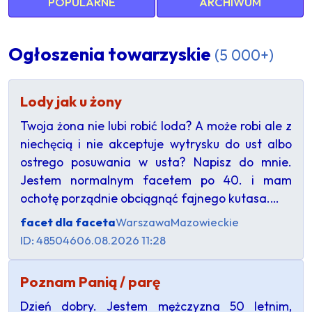
POPULARNE
ARCHIWUM
Ogłoszenia towarzyskie
(5 000+)
Lody jak u żony
Twoja żona nie lubi robić loda? A może robi ale z
niechęcią i nie akceptuje wytrysku do ust albo
ostrego posuwania w usta? Napisz do mnie.
Jestem normalnym facetem po 40. i mam
ochotę porządnie obciągnąć fajnego kutasa.…
facet dla faceta
Warszawa
Mazowieckie
ID: 485046
06.08.2026 11:28
Poznam Panią / parę
Dzień dobry. Jestem mężczyzna 50 letnim,