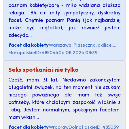
poznam kobietę/parę - miło widziana dłuższa
relacja. 184 cm miły sympatyczny, dyskretny
facet. Chętnie poznam Panią (jak najbardziej
może być mężatka), jak również jestem
zdecydo…
facet dla kobiety
Warszawa, Piaseczno, okilice....
Małopolskie
ID: 485044
06.08.2026 08:39
Seks spotkania i nie tylko
Cześć, mam 31 lat. Niedawno zakończyłem
długoletni związek, na ten moment nie szukam
niczego poważnego ale mam też swoje
potrzeby, które chciałbym zaspokoić właśnie z
Tobą. Jestem normalnym, spokojnym facetem,
mam własn…
facet dla kobiety
Wrocław
Dolnośląskie
ID: 485039