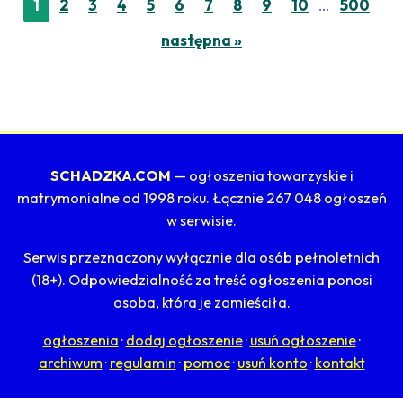
…
1
2
3
4
5
6
7
8
9
10
500
następna »
SCHADZKA.COM
— ogłoszenia towarzyskie i
matrymonialne od 1998 roku. Łącznie 267 048 ogłoszeń
w serwisie.
Serwis przeznaczony wyłącznie dla osób pełnoletnich
(18+). Odpowiedzialność za treść ogłoszenia ponosi
osoba, która je zamieściła.
ogłoszenia
·
dodaj ogłoszenie
·
usuń ogłoszenie
·
archiwum
·
regulamin
·
pomoc
·
usuń konto
·
kontakt