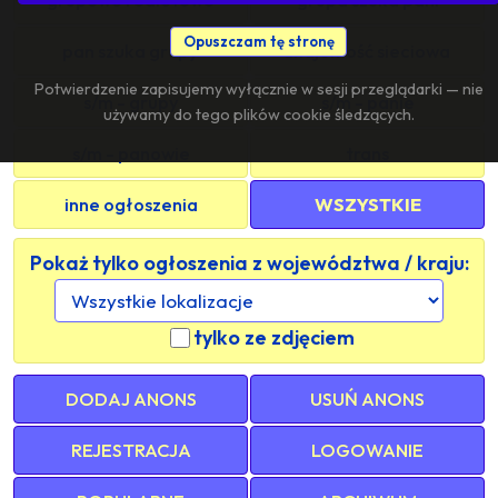
Opuszczam tę stronę
pan szuka grupy
znajomość sieciowa
Potwierdzenie zapisujemy wyłącznie w sesji przeglądarki — nie
s/m - grupy
s/m - panie
używamy do tego plików cookie śledzących.
s/m - panowie
trans
inne ogłoszenia
WSZYSTKIE
Pokaż tylko ogłoszenia z województwa / kraju:
tylko ze zdjęciem
DODAJ ANONS
USUŃ ANONS
REJESTRACJA
LOGOWANIE