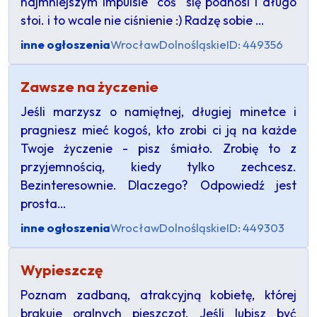
najmniejszym impulsie "coś" się podnosi i długo
stoi. i to wcale nie ciśnienie :) Radzę sobie …
inne ogłoszenia
Wrocław
Dolnośląskie
ID: 449356
Zawsze na życzenie
Jeśli marzysz o namiętnej, długiej minetce i
pragniesz mieć kogoś, kto zrobi ci ją na każde
Twoje życzenie - pisz śmiało. Zrobię to z
przyjemnością, kiedy tylko zechcesz.
Bezinteresownie. Dlaczego? Odpowiedź jest
prosta…
inne ogłoszenia
Wrocław
Dolnośląskie
ID: 449303
Wypieszczę
Poznam zadbaną, atrakcyjną kobietę, której
brakuje oralnych pieszczot. Jeśli lubisz być