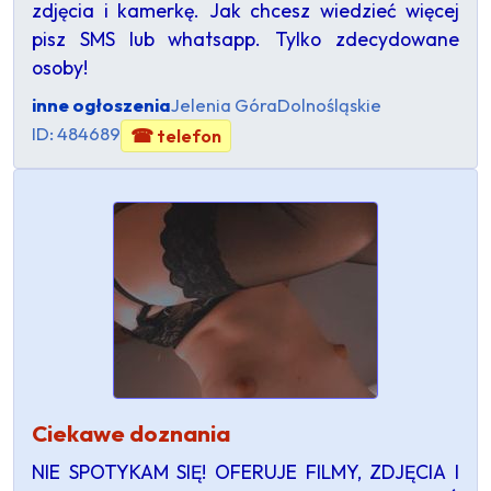
zdjęcia i kamerkę. Jak chcesz wiedzieć więcej
pisz SMS lub whatsapp. Tylko zdecydowane
osoby!
inne ogłoszenia
Jelenia Góra
Dolnośląskie
ID: 484689
☎ telefon
Ciekawe doznania
NIE SPOTYKAM SIĘ! OFERUJE FILMY, ZDJĘCIA I