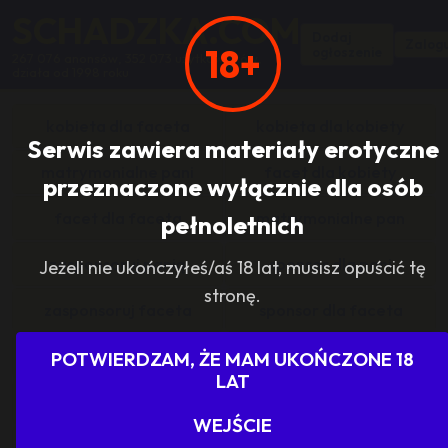
SCHADZKA.COM
Dodaj
Zalogu
18+
ogłoszenie
267 076 anonsów, 352 073 użytkowników,
działa od 1998 roku
kobieta dla faceta
kobieta dla kobiety
Serwis zawiera materiały erotyczne
matrymonialne pani
facet dla kobiety
przeznaczone wyłącznie dla osób
facet dla faceta
matrymonialne pan
pełnoletnich
zasponsoruj panią
sponsor dla pani
Jeżeli nie ukończyłeś/aś 18 lat, musisz opuścić tę
stronę.
zasponsoruj faceta
sponsor dla faceta
sponsoring grupy
agencje towarzyskie
POTWIERDZAM, ŻE MAM UKOŃCZONE 18
LAT
dam prace
szukam pracy
WEJŚCIE
grupowo i odlotowo
grupa szuka pani