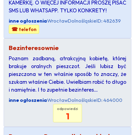
KAMERKĘ. O WIĘCEJ INFORMACJI PROSZĘ PISAĆ
SMS LUB WHATSAPP. TYLKO KONKRETY!
inne ogłoszenia
Wrocław
Dolnośląskie
ID: 482639
☎ telefon
Bezinteresownie
Poznam zadbaną, atrakcyjną kobietę, której
brakuje oralnych pieszczot. Jeśli lubisz być
pieszczona w ten właśnie sposób to znaczy, że
szukam właśnie Ciebie. Uwielbiam robić to długo
i namiętnie. I to zupełnie bezinteres…
inne ogłoszenia
Wrocław
Dolnośląskie
ID: 464000
odpowiedzi
1