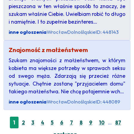
pieszczona w ten właśnie sposób to znaczy, że
szukam właśnie Ciebie. Uwielbiam robić to długo
i namiętnie. I to zupełnie bezinteres…
inne ogłoszenia
Wrocław
Dolnośląskie
ID: 448143
Znajomość z małżeństwem
Szukam znajomości z małżeństwem, w którym
kobieta ma większe potrzeby w sprawach seksu
od swego męża. Zdarzają się przecież różne
sytuacje. Chętnie zostanę "przyjacielem domu"
takiego małżeństwa. Nie chcę potajemnie wch…
inne ogłoszenia
Wrocław
Dolnośląskie
ID: 448089
…
1
2
3
4
5
6
7
8
9
10
87