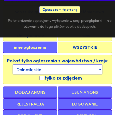
Opuszczam tę stronę
pan szuka grupy
znajomość sieciowa
Potwierdzenie zapisujemy wyłącznie w sesji przeglądarki — nie
s/m - grupy
s/m - panie
używamy do tego plików cookie śledzących.
s/m - panowie
trans
inne ogłoszenia
WSZYSTKIE
Pokaż tylko ogłoszenia z województwa / kraju:
tylko ze zdjęciem
DODAJ ANONS
USUŃ ANONS
REJESTRACJA
LOGOWANIE