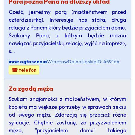
Para pozna Pana na dłuższy układ
Cześć, jesteśmy parą (małżeństwem przed
czterdziestką). Interesuje nas stała, długa
relacja z Panem,który będzie przyjacielem domu.
Szukamy Pana, z kótrym będzie można
nawiązać przyjacielską relację, wyjść na imprezę,
s…
inne ogłoszenia
Wrocław
Dolnośląskie
ID: 459164
☎ telefon
Za zgodą męża
Szukam znajomości z małżeństwem, w którym
kobieta ma większe potrzeby w sprawach seksu
od swego męża. Zdarzają się przecież różne
sytuacje. Chętnie zostanę, za przyzwoleniem
męża, "przyjacielem domu" takiego